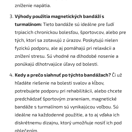
zníženie napätia.
Výhody použitia magnetických bandáží s
turmalínom:
Tieto bandáže sú ideálne pre ľudí
trpiacich chronickou bolesťou, športovcov, alebo pre
tých, ktorí sa zotavujú z úrazov. Poskytujú nielen
fyzickú podporu, ale aj pomáhajú pri relaxácii a
znížení stresu. Sú vhodné na dlhodobé nosenie a
ponúkajú dlhotrvajúce úľavy od bolesti.
Kedy a prečo siahnuť po týchto bandážach?
Či už
hľadáte riešenie na bolesti svalov a kĺbov,
potrebujete podporu pri rehabilitácii, alebo chcete
predchádzať športovým zraneniam, magnetické
bandáže s turmalínom sú vynikajúcou voľbou. Sú
ideálne na každodenné použitie, a to aj vďaka ich
diskrétnemu dizajnu, ktorý umožňuje nosiť ich pod
oblečením.