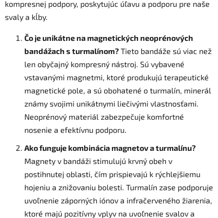
kompresnej podpory, poskytujúc úľavu a podporu pre naše
svaly a kĺby.
Čo je unikátne na magnetických neoprénových
bandážach s turmalínom?
Tieto bandáže sú viac než
len obyčajný kompresný nástroj. Sú vybavené
vstavanými magnetmi, ktoré produkujú terapeutické
magnetické pole, a sú obohatené o turmalín, minerál
známy svojimi unikátnymi liečivými vlastnosťami.
Neoprénový materiál zabezpečuje komfortné
nosenie a efektívnu podporu.
Ako funguje kombinácia magnetov a turmalínu?
Magnety v bandáži stimulujú krvný obeh v
postihnutej oblasti, čím prispievajú k rýchlejšiemu
hojeniu a znižovaniu bolesti. Turmalín zase podporuje
uvoľnenie záporných iónov a infračerveného žiarenia,
ktoré majú pozitívny vplyv na uvoľnenie svalov a