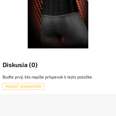
Diskusia (0)
Buďte prvý, kto napíše príspevok k tejto položke.
PRIDAŤ KOMENTÁR
Z
á
p