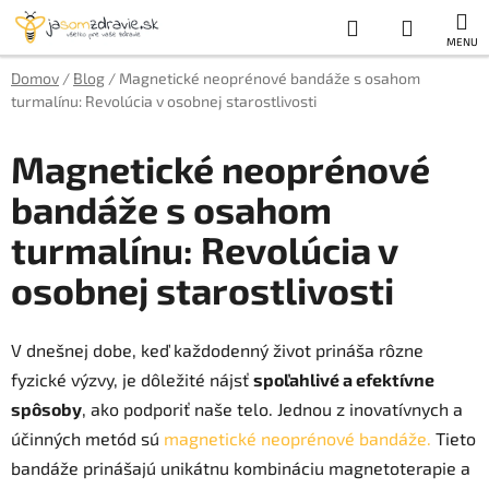
Prejsť
Hľadať
NÁKUP
na
obsah
KOŠÍK
Domov
/
Blog
/
Magnetické neoprénové bandáže s osahom
turmalínu: Revolúcia v osobnej starostlivosti
Magnetické neoprénové
bandáže s osahom
turmalínu: Revolúcia v
osobnej starostlivosti
V dnešnej dobe, keď každodenný život prináša rôzne
fyzické výzvy, je dôležité nájsť
spoľahlivé a efektívne
spôsoby
, ako podporiť naše telo. Jednou z inovatívnych a
účinných metód sú
magnetické neoprénové bandáže.
Tieto
bandáže prinášajú unikátnu kombináciu magnetoterapie a