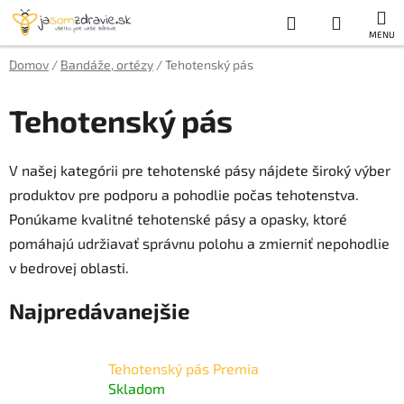
Prejsť
Hľadať
NÁKUP
na
obsah
KOŠÍK
Domov
/
Bandáže, ortézy
/
Tehotenský pás
Tehotenský pás
V našej kategórii pre tehotenské pásy nájdete široký výber
produktov pre podporu a pohodlie počas tehotenstva.
Ponúkame kvalitné tehotenské pásy a opasky, ktoré
pomáhajú udržiavať správnu polohu a zmierniť nepohodlie
v bedrovej oblasti.
Najpredávanejšie
Tehotenský pás Premia
Skladom