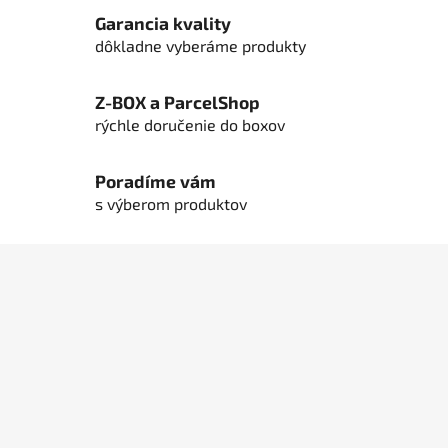
c
Garancia kvality
i
dôkladne vyberáme produkty
e
p
Z-BOX a ParcelShop
r
rýchle doručenie do boxov
v
k
y
Poradíme vám
v
s výberom produktov
ý
p
Z
i
á
s
u
p
ä
t
i
e