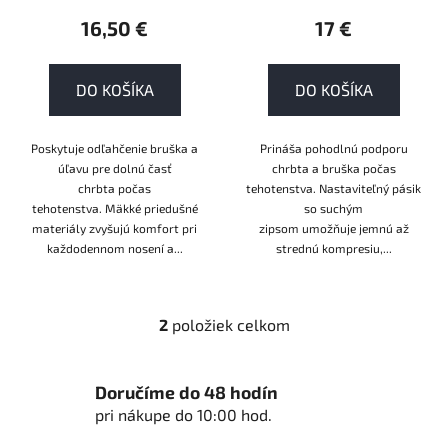
t
16,50 €
17 €
o
v
DO KOŠÍKA
DO KOŠÍKA
Poskytuje odľahčenie bruška a
Prináša pohodlnú podporu
úľavu pre dolnú časť
chrbta a bruška počas
chrbta počas
tehotenstva. Nastaviteľný pásik
tehotenstva. Mäkké priedušné
so suchým
materiály zvyšujú komfort pri
zipsom umožňuje jemnú až
každodennom nosení a...
strednú kompresiu,...
2
položiek celkom
O
v
l
Doručíme do 48 hodín
á
pri nákupe do 10:00 hod.
d
a