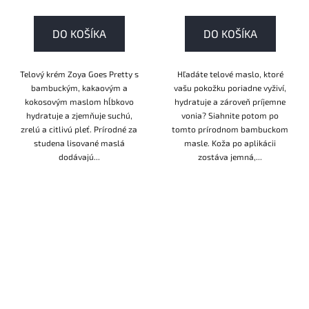
DO KOŠÍKA
DO KOŠÍKA
Telový krém Zoya Goes Pretty s
Hľadáte telové maslo, ktoré
bambuckým, kakaovým a
vašu pokožku poriadne vyživí,
kokosovým maslom hĺbkovo
hydratuje a zároveň príjemne
hydratuje a zjemňuje suchú,
vonia? Siahnite potom po
zrelú a citlivú pleť. Prírodné za
tomto prírodnom bambuckom
studena lisované maslá
masle. Koža po aplikácii
dodávajú...
zostáva jemná,...