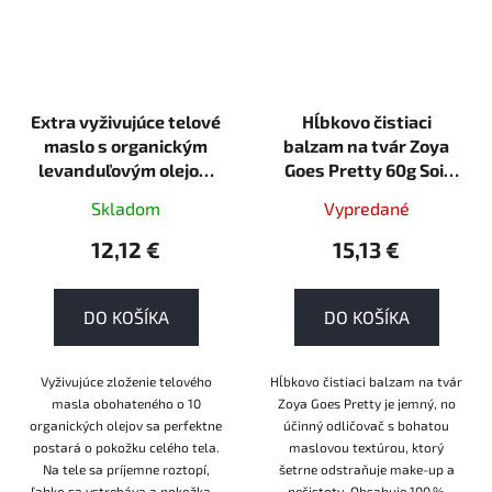
Extra vyživujúce telové
Hĺbkovo čistiaci
maslo s organickým
balzam na tvár Zoya
levanduľovým olejom
Goes Pretty 60g Soil
Lavender 300ml
association organic
Skladom
Vypredané
normálna
12,12 €
15,13 €
DO KOŠÍKA
DO KOŠÍKA
Vyživujúce zloženie telového
Hĺbkovo čistiaci balzam na tvár
masla obohateného o 10
Zoya Goes Pretty je jemný, no
organických olejov sa perfektne
účinný odličovač s bohatou
postará o pokožku celého tela.
maslovou textúrou, ktorý
Na tele sa príjemne roztopí,
šetrne odstraňuje make-up a
ľahko sa vstrebáva a pokožka...
nečistoty. Obsahuje 100 %