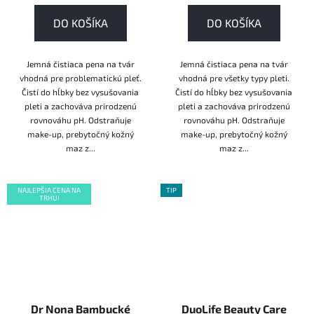
DO KOŠÍKA
DO KOŠÍKA
Jemná čistiaca pena na tvár
Jemná čistiaca pena na tvár
vhodná pre problematickú pleť.
vhodná pre všetky typy pleti.
Čistí do hĺbky bez vysušovania
Čistí do hĺbky bez vysušovania
pleti a zachováva prirodzenú
pleti a zachováva prirodzenú
rovnováhu pH. Odstraňuje
rovnováhu pH. Odstraňuje
make-up, prebytočný kožný
make-up, prebytočný kožný
maz z...
maz z...
NAJLEPŠIA CENA NA
TIP
TRHU!
Dr Nona Bambucké
DuoLife Beauty Care