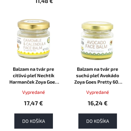
11,48 €
V
ý
p
i
s
p
r
Balzam na tvár pre
Balzam na tvár pre
o
citlivú pleť Nechtík
suchú pleť Avokádo
d
Harmanček Zoya Goes
Zoya Goes Pretty 60g
u
Pretty 60g Vegan
Vegan
k
Vypredané
Vypredané
t
17,47 €
16,24 €
o
v
DO KOŠÍKA
DO KOŠÍKA