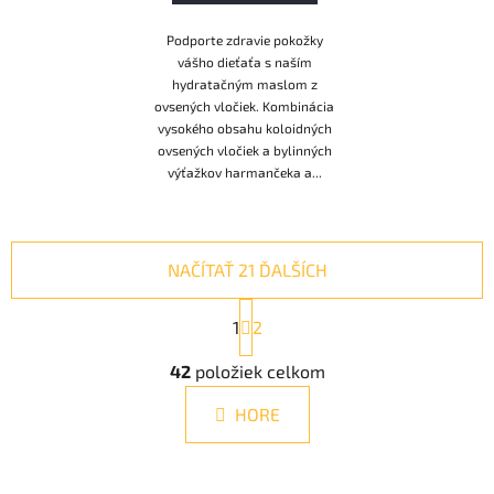
Podporte zdravie pokožky
vášho dieťaťa s naším
hydratačným maslom z
ovsených vločiek. Kombinácia
vysokého obsahu koloidných
ovsených vločiek a bylinných
výťažkov harmančeka a...
NAČÍTAŤ 21 ĎALŠÍCH
S
1
t
2
r
O
á
42
položiek celkom
v
n
l
k
HORE
á
o
d
v
a
a