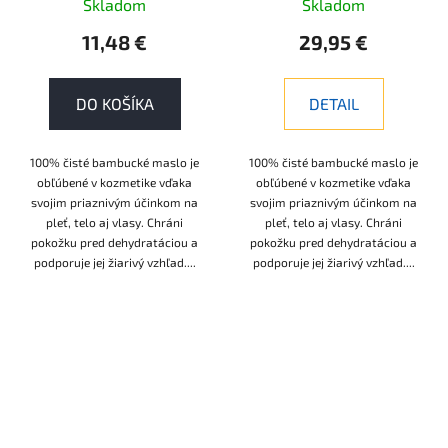
Skladom
Skladom
11,48 €
29,95 €
DO KOŠÍKA
DETAIL
100% čisté bambucké maslo je
100% čisté bambucké maslo je
obľúbené v kozmetike vďaka
obľúbené v kozmetike vďaka
svojim priaznivým účinkom na
svojim priaznivým účinkom na
pleť, telo aj vlasy. Chráni
pleť, telo aj vlasy. Chráni
pokožku pred dehydratáciou a
pokožku pred dehydratáciou a
podporuje jej žiarivý vzhľad....
podporuje jej žiarivý vzhľad....