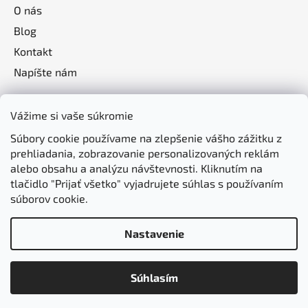
O nás
Blog
Kontakt
Napíšte nám
Vážime si vaše súkromie
Súbory cookie používame na zlepšenie vášho zážitku z
prehliadania, zobrazovanie personalizovaných reklám
alebo obsahu a analýzu návštevnosti. Kliknutím na
tlačidlo "Prijať všetko" vyjadrujete súhlas s používaním
súborov cookie.
Nastavenie
Vytvoril Shoptet
Súhlasím
Copyright 2026
jasomzdravie.sk
. Všetky práva
vyhradené.