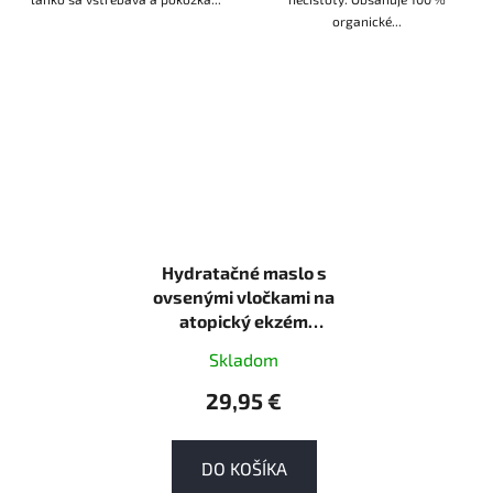
organické...
Hydratačné maslo s
ovsenými vločkami na
atopický ekzém
Wooden Spoon 100ml
Skladom
ECO
29,95 €
DO KOŠÍKA