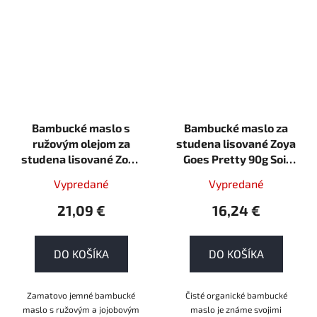
Bambucké maslo s
Bambucké maslo za
ružovým olejom za
studena lisované Zoya
studena lisované Zoya
Goes Pretty 90g Soil
Goes Pretty 60g Soil
association organic
Vypredané
Vypredané
association organic
21,09 €
16,24 €
DO KOŠÍKA
DO KOŠÍKA
Zamatovo jemné bambucké
Čisté organické bambucké
maslo s ružovým a jojobovým
maslo je známe svojimi