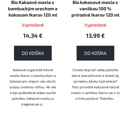
Bio Kakaové maslo s
Bio kokosové maslo s
bambuckým orechom a
vanilkou 100 %
kokosom Ikarov 120 ml
prírodné Ikarov 120 ml
Vypredané
Vypredané
14,34 €
13,99 €
DO KOŠÍKA
DO KOŠÍKA
Kakaové organické telové
Chcete dopriať vašej pokožke
maslo Ikarov s bambuckým a
extra starostlivosť a dodať jej
kokosovým olejom vás okúzli
poriadnu dávku hydratácie?
svojou zvodnou vôňou. Ak vás
Toto prírodné kokosové telové
trápi poškodená alebo suchá
maslo s vanilkou Ikarov sa o to
pokožka, kakaové maslo ju
určite postará. Pokožka...
zregeneruje a...