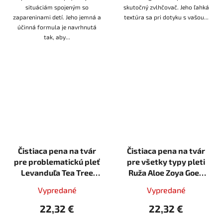
situáciám spojeným so
skutočný zvlhčovač. Jeho ľahká
zapareninami detí. Jeho jemná a
textúra sa pri dotyku s vašou...
účinná formula je navrhnutá
tak, aby...
Čistiaca pena na tvár
Čistiaca pena na tvár
pre problematickú pleť
pre všetky typy pleti
Levanduľa Tea Tree
Ruža Aloe Zoya Goes
Zoya Goes Pretty
Pretty 150ml Vegan
Vypredané
Vypredané
150ml pena
22,32 €
22,32 €