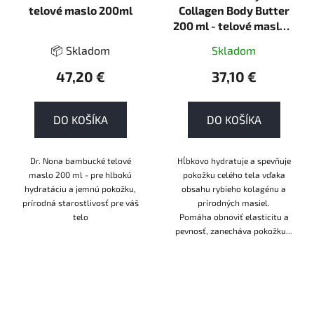
telové maslo 200ml
Collagen Body Butter
200 ml - telové maslo s
obsahom prírodného
📦 Skladom
Skladom
kolagénu
47,20 €
37,10 €
DO KOŠÍKA
DO KOŠÍKA
Dr. Nona bambucké telové
Hĺbkovo hydratuje a spevňuje
maslo 200 ml - pre hlbokú
pokožku celého tela vďaka
hydratáciu a jemnú pokožku,
obsahu rybieho kolagénu a
prírodná starostlivosť pre váš
prírodných masiel.
telo
Pomáha obnoviť elasticitu a
pevnosť, zanecháva pokožku...