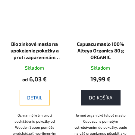
Bio zinkové maslo na
Cupuacu maslo 100%
upokojenie pokožky a
Alteya Organics 80 g
proti zapareninám
ORGANIC
Wooden Spoon
Skladom
Skladom
6,03 €
19,99 €
od
DETAIL
DO KOŠÍKA
Ochranný krém proti
Jemné organické telové maslo
podráždeniu pokožky od
Cupuacu, s pomalým
Wooden Spoon pomôže
vstrebávaním do pokožky, bude
predchádzať nepríjemným
na váš organizmus pôsobiť ako