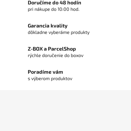
n
c
Doručíme do 48 hodín
i
i
pri nákupe do 10:00 hod.
e
e
p
Garancia kvality
r
dôkladne vyberáme produkty
v
k
y
Z-BOX a ParcelShop
v
rýchle doručenie do boxov
ý
p
Poradíme vám
i
s
s výberom produktov
u
Z
á
p
ä
t