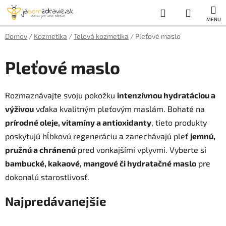
Prejsť
Hľadať
NÁKUP
na
obsah
KOŠÍK
Domov
/
Kozmetika
/
Telová kozmetika
/
Pleťové maslo
Pleťové maslo
Rozmaznávajte svoju pokožku
intenzívnou hydratáciou a
výživou
vďaka kvalitným pleťovým maslám. Bohaté na
prírodné oleje, vitamíny a antioxidanty
, tieto produkty
poskytujú hĺbkovú regeneráciu a zanechávajú pleť
jemnú,
pružnú a chránenú
pred vonkajšími vplyvmi. Vyberte si
bambucké, kakaové, mangové či hydratačné maslo
pre
dokonalú starostlivosť.
Najpredávanejšie