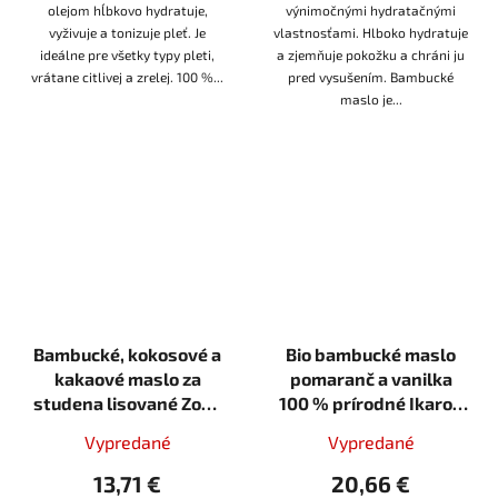
olejom hĺbkovo hydratuje,
výnimočnými hydratačnými
vyživuje a tonizuje pleť. Je
vlastnosťami. Hlboko hydratuje
ideálne pre všetky typy pleti,
a zjemňuje pokožku a chráni ju
vrátane citlivej a zrelej. 100 %...
pred vysušením. Bambucké
maslo je...
Bambucké, kokosové a
Bio bambucké maslo
kakaové maslo za
pomaranč a vanilka
studena lisované Zoya
100 % prírodné Ikarov
Goes Pretty 60g Soil
120 ml
Vypredané
Vypredané
association organic
13,71 €
20,66 €