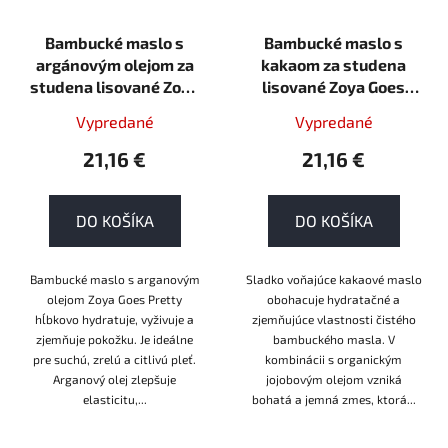
Bambucké maslo s
Bambucké maslo s
argánovým olejom za
kakaom za studena
studena lisované Zoya
lisované Zoya Goes
Goes Pretty 90g Soil
Pretty 90g Soil
Vypredané
Vypredané
association organic
association organic
21,16 €
21,16 €
DO KOŠÍKA
DO KOŠÍKA
Bambucké maslo s arganovým
Sladko voňajúce kakaové maslo
olejom Zoya Goes Pretty
obohacuje hydratačné a
hĺbkovo hydratuje, vyživuje a
zjemňujúce vlastnosti čistého
zjemňuje pokožku. Je ideálne
bambuckého masla. V
pre suchú, zrelú a citlivú pleť.
kombinácii s organickým
Arganový olej zlepšuje
jojobovým olejom vzniká
elasticitu,...
bohatá a jemná zmes, ktorá...