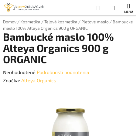
Prejsť
Hľadať
NÁKUP
na
obsah
KOŠÍK
Domov
/
Kozmetika
/
Telová kozmetika
/
Pleťové maslo
/
Bambucké
maslo 100% Alteya Organics 900 g ORGANIC
Bambucké maslo 100%
Alteya Organics 900 g
ORGANIC
Priemerné
Neohodnotené
Podrobnosti hodnotenia
hodnotenie
Značka:
Alteya Organics
produktu
je
0,0
z
5
hviezdičiek.