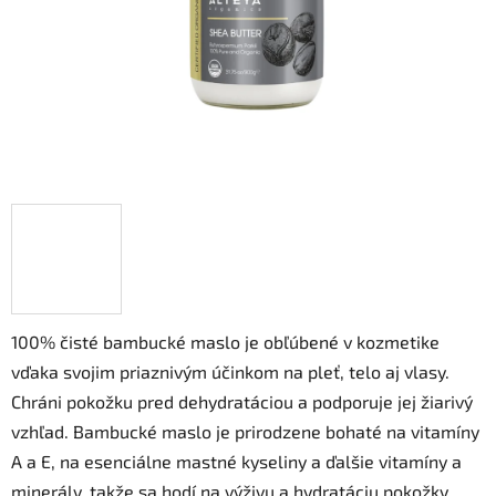
100% čisté bambucké maslo je obľúbené v kozmetike
vďaka svojim priaznivým účinkom na pleť, telo aj vlasy.
Chráni pokožku pred dehydratáciou a podporuje jej žiarivý
vzhľad. Bambucké maslo je prirodzene bohaté na vitamíny
A a E, na esenciálne mastné kyseliny a ďalšie vitamíny a
minerály, takže sa hodí na výživu a hydratáciu pokožky.