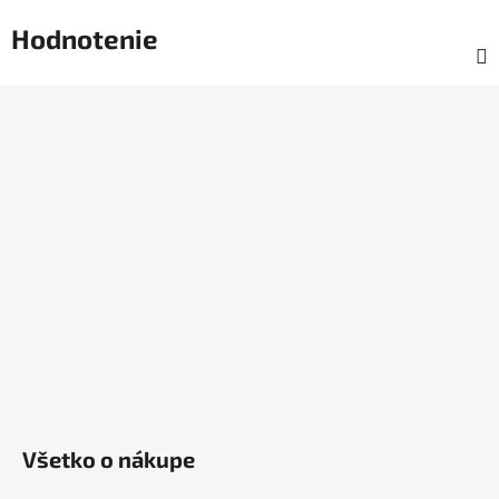
Hodnotenie
Z
á
p
ä
t
i
e
Všetko o nákupe