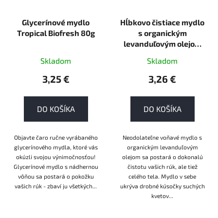
Glycerínové mydlo
Hĺbkovo čistiace mydlo
Tropical Biofresh 80g
s organickým
levanduľovým olejom
Lavender 100g
Skladom
Skladom
normálna
3,25 €
3,26 €
DO KOŠÍKA
DO KOŠÍKA
Objavte čaro ručne vyrábaného
Neodolateľne voňavé mydlo s
glycerínového mydla, ktoré vás
organickým levanduľovým
okúzli svojou výnimočnosťou!
olejom sa postará o dokonalú
Glycerínové mydlo s nádhernou
čistotu vašich rúk, ale tiež
vôňou sa postará o pokožku
celého tela. Mydlo v sebe
vašich rúk - zbaví ju všetkých...
ukrýva drobné kúsočky suchých
kvetov...