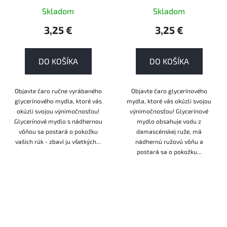
Skladom
Skladom
3,25 €
3,25 €
DO KOŠÍKA
DO KOŠÍKA
Objavte čaro ručne vyrábaného
Objavte čaro glycerínového
glycerínového mydla, ktoré vás
mydla, ktoré vás okúzli svojou
okúzli svojou výnimočnosťou!
výnimočnosťou! Glycerínové
Glycerínové mydlo s nádhernou
mydlo obsahuje vodu z
vôňou sa postará o pokožku
damascénskej ruže, má
vašich rúk - zbaví ju všetkých...
nádhernú ružovú vôňu a
postará sa o pokožku...