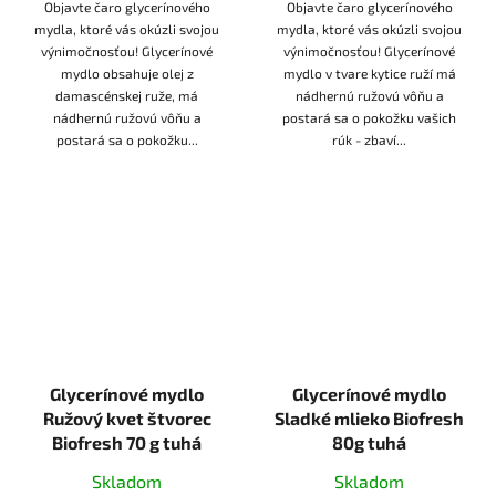
Objavte čaro glycerínového
Objavte čaro glycerínového
mydla, ktoré vás okúzli svojou
mydla, ktoré vás okúzli svojou
výnimočnosťou! Glycerínové
výnimočnosťou! Glycerínové
mydlo obsahuje olej z
mydlo v tvare kytice ruží má
damascénskej ruže, má
nádhernú ružovú vôňu a
nádhernú ružovú vôňu a
postará sa o pokožku vašich
postará sa o pokožku...
rúk - zbaví...
Glycerínové mydlo
Glycerínové mydlo
Ružový kvet štvorec
Sladké mlieko Biofresh
Biofresh 70 g tuhá
80g tuhá
Skladom
Skladom