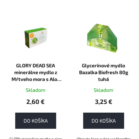
V
ý
p
i
s
p
r
GLORY DEAD SEA
Glycerínové mydlo
o
minerálne mydlo z
Bazalka Biofresh 80g
d
Mŕtveho mora s Aloe
tuhá
u
Vera 120g
k
Skladom
Skladom
t
2,60 €
3,25 €
o
v
DO KOŠÍKA
DO KOŠÍKA
GLORY minerálne mydlo s aloe
Objavte čaro ručne vyrábaného