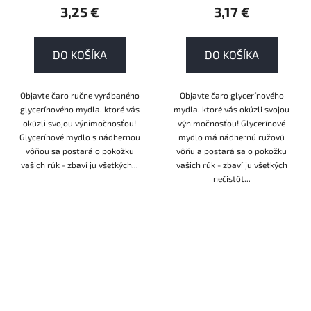
3,25 €
3,17 €
DO KOŠÍKA
DO KOŠÍKA
Objavte čaro ručne vyrábaného
Objavte čaro glycerínového
glycerínového mydla, ktoré vás
mydla, ktoré vás okúzli svojou
okúzli svojou výnimočnosťou!
výnimočnosťou! Glycerínové
Glycerínové mydlo s nádhernou
mydlo má nádhernú ružovú
vôňou sa postará o pokožku
vôňu a postará sa o pokožku
vašich rúk - zbaví ju všetkých...
vašich rúk - zbaví ju všetkých
nečistôt...