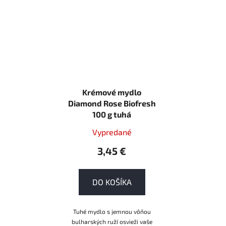
Krémové mydlo
Diamond Rose Biofresh
100 g tuhá
Vypredané
3,45 €
DO KOŠÍKA
Tuhé mydlo s jemnou vôňou
bulharských ruží osvieži vaše