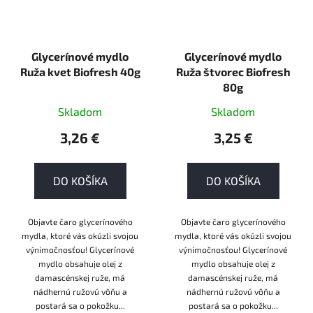
Glycerínové mydlo
Glycerínové mydlo
Ruža kvet Biofresh 40g
Ruža štvorec Biofresh
80g
Skladom
Skladom
3,26 €
3,25 €
DO KOŠÍKA
DO KOŠÍKA
Objavte čaro glycerínového
Objavte čaro glycerínového
mydla, ktoré vás okúzli svojou
mydla, ktoré vás okúzli svojou
výnimočnosťou! Glycerínové
výnimočnosťou! Glycerínové
mydlo obsahuje olej z
mydlo obsahuje olej z
damascénskej ruže, má
damascénskej ruže, má
nádhernú ružovú vôňu a
nádhernú ružovú vôňu a
postará sa o pokožku...
postará sa o pokožku...