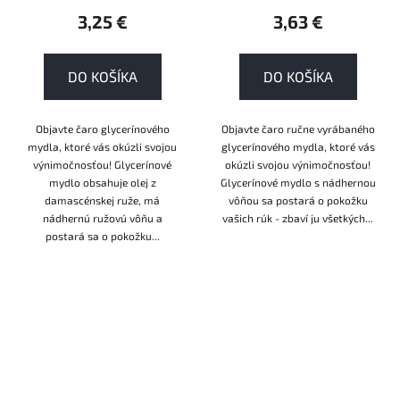
3,25 €
3,63 €
DO KOŠÍKA
DO KOŠÍKA
Objavte čaro glycerínového
Objavte čaro ručne vyrábaného
mydla, ktoré vás okúzli svojou
glycerínového mydla, ktoré vás
výnimočnosťou! Glycerínové
okúzli svojou výnimočnosťou!
mydlo obsahuje olej z
Glycerínové mydlo s nádhernou
damascénskej ruže, má
vôňou sa postará o pokožku
nádhernú ružovú vôňu a
vašich rúk - zbaví ju všetkých...
postará sa o pokožku...