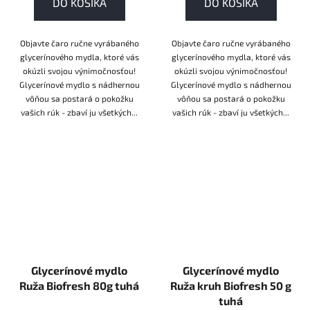
DO KOŠÍKA
DO KOŠÍKA
Objavte čaro ručne vyrábaného
Objavte čaro ručne vyrábaného
glycerínového mydla, ktoré vás
glycerínového mydla, ktoré vás
okúzli svojou výnimočnosťou!
okúzli svojou výnimočnosťou!
Glycerínové mydlo s nádhernou
Glycerínové mydlo s nádhernou
vôňou sa postará o pokožku
vôňou sa postará o pokožku
vašich rúk - zbaví ju všetkých...
vašich rúk - zbaví ju všetkých...
Glycerínové mydlo
Glycerínové mydlo
Ruža Biofresh 80g tuhá
Ruža kruh Biofresh 50 g
tuhá