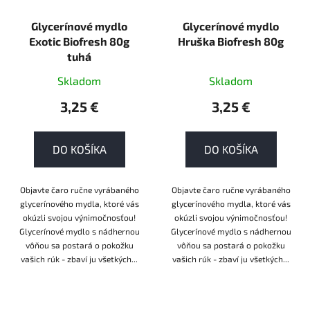
Glycerínové mydlo
Glycerínové mydlo
Exotic Biofresh 80g
Hruška Biofresh 80g
tuhá
Skladom
Skladom
3,25 €
3,25 €
DO KOŠÍKA
DO KOŠÍKA
Objavte čaro ručne vyrábaného
Objavte čaro ručne vyrábaného
glycerínového mydla, ktoré vás
glycerínového mydla, ktoré vás
okúzli svojou výnimočnosťou!
okúzli svojou výnimočnosťou!
Glycerínové mydlo s nádhernou
Glycerínové mydlo s nádhernou
vôňou sa postará o pokožku
vôňou sa postará o pokožku
vašich rúk - zbaví ju všetkých...
vašich rúk - zbaví ju všetkých...