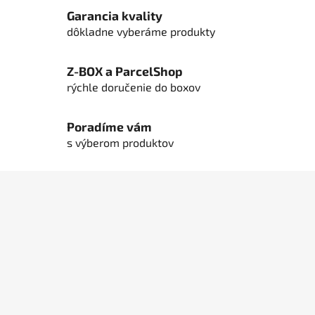
p
Garancia kvality
r
dôkladne vyberáme produkty
v
k
y
Z-BOX a ParcelShop
v
rýchle doručenie do boxov
ý
p
Poradíme vám
i
s
s výberom produktov
u
Z
á
p
ä
t
i
e