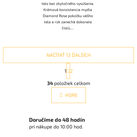
telo bez zbytočného vysúšania.
Krémová konzistencia mydla
Diamond Rose pokožku vášho
tela a rúk zanechá dokonale
čistú,...
NAČÍTAŤ 13 ĎALŠÍCH
S
1
t
2
r
O
á
34
položiek celkom
v
n
l
k
HORE
á
o
d
v
a
a
n
c
Doručíme do 48 hodín
i
i
pri nákupe do 10:00 hod.
e
e