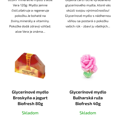
Vera 120g: Mydlo jemne
glycerínového mydla, ktoré vás
čistí,ošetruje a regeneruje
okúzli svojou výnimočnosťou!
pokožku.Je bohaté na
Glycerínové mydlo s nádhernou
živiny,minerály a vitamíny.
vôňou sa postará o pokožku
Pokožke dodá zdravý vzhľad.
vašich rúk - zbaví ju všetkých...
aloe Vera je známa...
Glycerínové mydlo
Glycerínové mydlo
Broskyňa a jogurt
Bulharská ruža
Biofresh 80g
Biofresh 40g
Skladom
Skladom