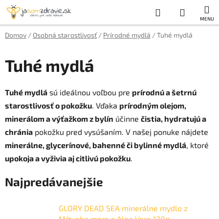
Prejsť
Hľadať
NÁKUP
na
obsah
KOŠÍK
Domov
/
Osobná starostlivosť
/
Prírodné mydlá
/
Tuhé mydlá
Tuhé mydlá
Tuhé mydlá
sú ideálnou voľbou pre
prírodnú a šetrnú
starostlivosť o pokožku
. Vďaka
prírodným olejom,
minerálom a výťažkom z bylín
účinne
čistia, hydratujú a
chránia
pokožku pred vysúšaním. V našej ponuke nájdete
minerálne, glycerínové, bahenné či bylinné mydlá
, ktoré
upokoja a vyživia aj citlivú pokožku
.
Najpredávanejšie
GLORY DEAD SEA minerálne mydlo z
Mŕtveho mora s Aloe Vera 120g