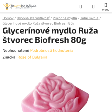
Prejsť
Hľadať
NÁKUP
na
obsah
KOŠÍK
Domov
/
Osobná starostlivosť
/
Prírodné mydlá
/
Tuhé mydlá
/
Glycerínové mydlo Ruža štvorec Biofresh 80g
Glycerínové mydlo Ruža
štvorec Biofresh 80g
Priemerné
Neohodnotené
Podrobnosti hodnotenia
hodnotenie
Značka:
Rose of Bulgaria
produktu
je
0,0
z
5
hviezdičiek.