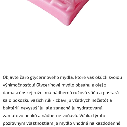
Objavte čaro glycerínového mydla, ktoré vás okúzli svojou
výnimočnosťou! Glycerínové mydlo obsahuje olej z
damascénskej ruže, má nádhernú ružovú vôňu a postará
sa o pokožku vašich rúk - zbaví ju všetkých nečistôt a
baktérií, nevysuší ju, ale zanechá ju hydratovanú,
zamatovo hebkú a nádherne voňavú. Vďaka týmto
pozitívnym vlastnostiam je mydlo vhodné na každodenné