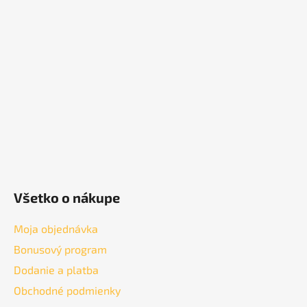
p
ä
t
i
e
Všetko o nákupe
Moja objednávka
Bonusový program
Dodanie a platba
Obchodné podmienky