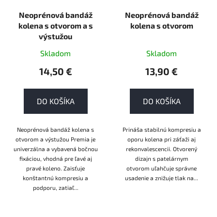
Neoprénová bandáž
Neoprénová bandáž
kolena s otvorom a s
kolena s otvorom
výstužou
Skladom
Skladom
14,50 €
13,90 €
DO KOŠÍKA
DO KOŠÍKA
Neoprénová bandáž kolena s
Prináša stabilnú kompresiu a
otvorom a výstužou Premia je
oporu kolena pri záťaži aj
univerzálna a vybavená bočnou
rekonvalescencii. Otvorený
fixáciou, vhodná pre ľavé aj
dizajn s patelárnym
pravé koleno. Zaisťuje
otvorom uľahčuje správne
konštantnú kompresiu a
usadenie a znižuje tlak na...
podporu, zatiaľ...