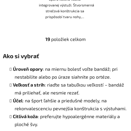
integrovanej výstuži. Štvorsmerná
strečová konštrukcia sa
prispôsobí tvaru nohy,...
19
položiek celkom
O
v
l
Ako si vybrať
á
d
Úroveň opory
: na miernu bolesť voľte bandáž; pri
a
nestabilite alebo po úraze siahnite po ortéze.
c
Veľkosť a strih
: riaďte sa tabuľkou veľkostí – bandáž
i
má priliehať, ale nesmie rezať.
e
p
Účel
: na šport ľahšie a priedušné modely, na
r
rekonvalescenciu pevnejšia konštrukcia s výstuhami.
v
Citlivá koža
: preferujte hypoalergénne materiály a
k
ploché švy.
y