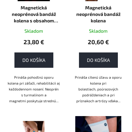
r
Magnetická
Magnetická
o
neoprénová bandáž
neoprénová bandáž
d
kolena s obsahom
kolena
u
turmalínu
k
Skladom
Skladom
t
23,80 €
20,60 €
o
v
DO KOŠÍKA
DO KOŠÍKA
Prináša pohodlnú oporu
Prináša cítenú úľavu a oporu
kolena pri záťaži, rehabilitácii aj
kolena pri
každodennom nosení. Neoprén
bolestiach, poúrazových
s turmalínom a
podráždeniach a pri
magnetmi poskytuje strednú...
príznakoch artrózy vďaka...