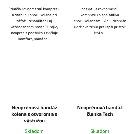
Prináša rovnomernú kompresiu
poskytuje rovnomernú
a stabilnú oporu kolena pri
kompresiu a spoľahlivú
záťaži, rehabilitácii aj
oporu kolennému kĺbu. Neoprén
každodennom nosení. Hrejivý
udržiava teplo pre lepší prietok
neoprén s podšívkou zvyšuje
krvi a...
komfort, pomáha...
Neoprénová bandáž
Neoprénová bandáž
kolena s otvorom a s
členka Tech
výstužou
Skladom
Skladom