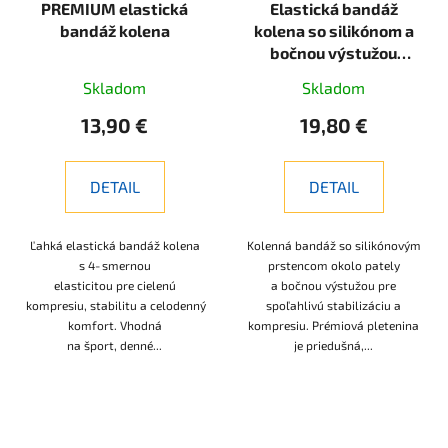
PREMIUM elastická
Elastická bandáž
bandáž kolena
kolena so silikónom a
bočnou výstužou
PREMIA PRO-SERIES
Skladom
Skladom
13,90 €
19,80 €
DETAIL
DETAIL
Ľahká elastická bandáž kolena
Kolenná bandáž so silikónovým
s 4‑smernou
prstencom okolo pately
elasticitou pre cielenú
a bočnou výstužou pre
kompresiu, stabilitu a celodenný
spoľahlivú stabilizáciu a
komfort. Vhodná
kompresiu. Prémiová pletenina
na šport, denné...
je priedušná,...