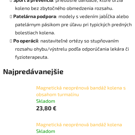
koleno bez zbytočného obmedzenia rozsahu.
Patelárna podpora
: modely s vedením jabĺčka alebo
patelárnym pásikom pre úľavu pri typických predných
bolestiach kolena.
Po operácii
: nastaviteľné ortézy so stupňovaním
rozsahu ohybu/výstrelu podľa odporúčania lekára či
fyzioterapeuta.
Najpredávanejšie
Magnetická neoprénová bandáž kolena s
obsahom turmalínu
Skladom
23,80 €
Magnetická neoprénová bandáž kolena
Skladom