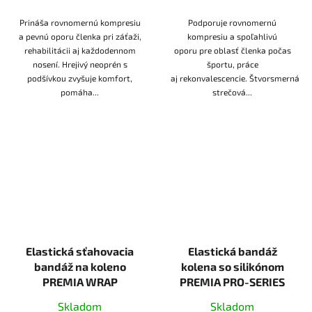
Prináša rovnomernú kompresiu
Podporuje rovnomernú
a pevnú oporu členka pri záťaži,
kompresiu a spoľahlivú
rehabilitácii aj každodennom
oporu pre oblasť členka počas
nosení. Hrejivý neoprén s
športu, práce
podšívkou zvyšuje komfort,
aj rekonvalescencie. Štvorsmerná
pomáha...
strečová...
Elastická sťahovacia
Elastická bandáž
bandáž na koleno
kolena so silikónom
PREMIA WRAP
PREMIA PRO-SERIES
Skladom
Skladom