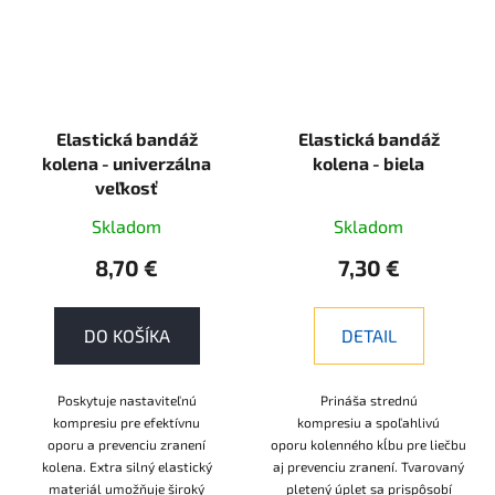
Elastická bandáž
Elastická bandáž
kolena - univerzálna
kolena - biela
veľkosť
Skladom
Skladom
8,70 €
7,30 €
DO KOŠÍKA
DETAIL
Poskytuje nastaviteľnú
Prináša strednú
kompresiu pre efektívnu
kompresiu a spoľahlivú
oporu a prevenciu zranení
oporu kolenného kĺbu pre liečbu
kolena. Extra silný elastický
aj prevenciu zranení. Tvarovaný
materiál umožňuje široký
pletený úplet sa prispôsobí