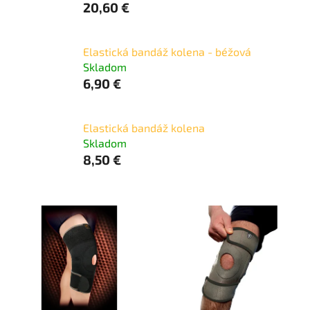
20,60 €
Elastická bandáž kolena - béžová
Skladom
6,90 €
Elastická bandáž kolena
Skladom
8,50 €
V
ý
p
i
s
p