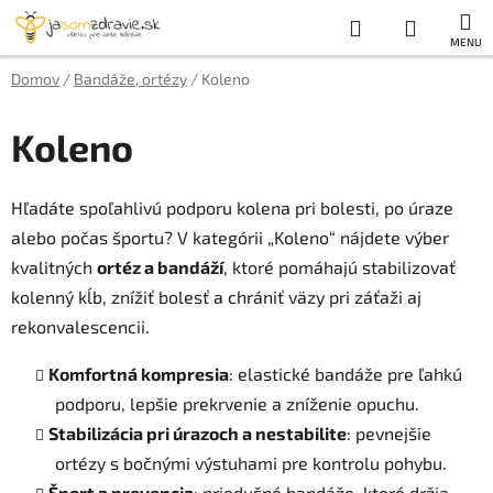
Prejsť
Hľadať
NÁKUP
na
obsah
KOŠÍK
Domov
/
Bandáže, ortézy
/
Koleno
Koleno
Hľadáte spoľahlivú podporu kolena pri bolesti, po úraze
alebo počas športu? V kategórii „Koleno“ nájdete výber
kvalitných
ortéz a bandáží
, ktoré pomáhajú stabilizovať
kolenný kĺb, znížiť bolesť a chrániť väzy pri záťaži aj
rekonvalescencii.
Komfortná kompresia
: elastické bandáže pre ľahkú
podporu, lepšie prekrvenie a zníženie opuchu.
Stabilizácia pri úrazoch a nestabilite
: pevnejšie
ortézy s bočnými výstuhami pre kontrolu pohybu.
Šport a prevencia
: priedušné bandáže, ktoré držia