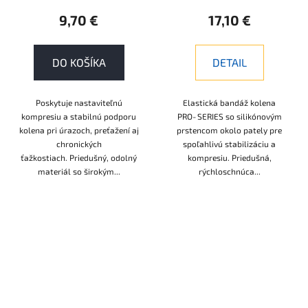
9,70 €
17,10 €
DO KOŠÍKA
DETAIL
Poskytuje nastaviteľnú
Elastická bandáž kolena
kompresiu a stabilnú podporu
PRO‑SERIES so silikónovým
kolena pri úrazoch, preťažení aj
prstencom okolo pately pre
chronických
spoľahlivú stabilizáciu a
ťažkostiach. Priedušný, odolný
kompresiu. Priedušná,
materiál so širokým...
rýchloschnúca...