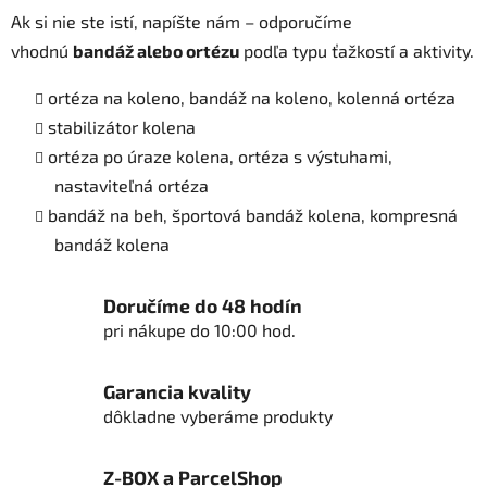
v
Ak si nie ste istí, napíšte nám – odporučíme
ý
p
vhodnú
bandáž alebo ortézu
podľa typu ťažkostí a aktivity.
i
s
ortéza na koleno, bandáž na koleno, kolenná ortéza
u
stabilizátor kolena
ortéza po úraze kolena, ortéza s výstuhami,
nastaviteľná ortéza
bandáž na beh, športová bandáž kolena, kompresná
bandáž kolena
Doručíme do 48 hodín
pri nákupe do 10:00 hod.
Garancia kvality
dôkladne vyberáme produkty
Z-BOX a ParcelShop