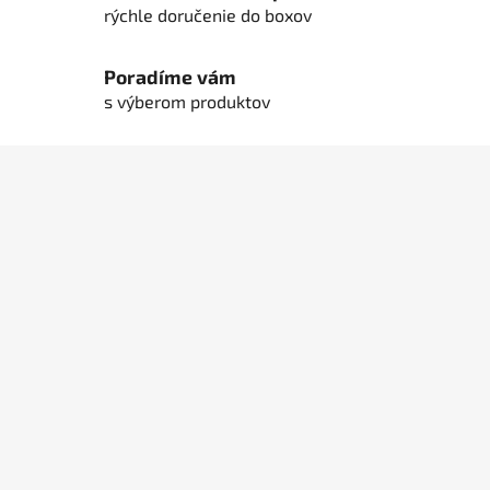
rýchle doručenie do boxov
Poradíme vám
s výberom produktov
Z
á
p
ä
t
i
e