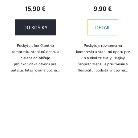
15,90 €
9,90 €
DO KOŠÍKA
DETAIL
Poskytuje konštantnú
Poskytuje rovnomernú
kompresiu, stabilnú oporu a
kompresiu a stabilnú oporu pre
cielene odľahčuje
kĺb a okolité svaly. Hrejivý
jabĺčko vďaka otvoru pre
neoprén zlepšuje prekrvenie a
patellu. Integrovaná bočná...
flexibilitu, podšitá vnútorná...