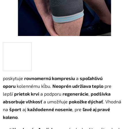
poskytuje
rovnomernú kompresiu
a
spoľahlivú
oporu
kolennému kĺbu.
Neoprén udržiava teplo
pre
lepší
prietok krvi
a podporu
regenerácie
,
podšívka
absorbuje vlhkosť
a umožňuje
pokožke dýchať
. Vhodná
na
šport
aj
každodenné nosenie
, pre
ľavé aj pravé
koleno
.