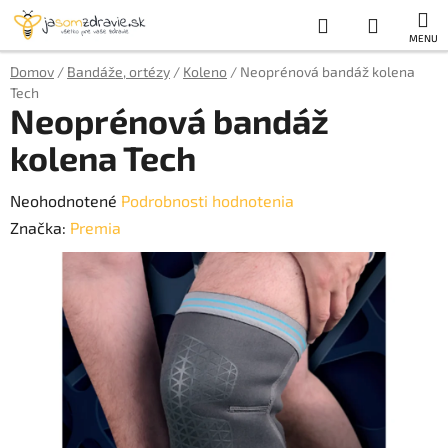
Prejsť
Hľadať
NÁKUP
na
obsah
KOŠÍK
Domov
/
Bandáže, ortézy
/
Koleno
/
Neoprénová bandáž kolena
Tech
Neoprénová bandáž
kolena Tech
Priemerné
Neohodnotené
Podrobnosti hodnotenia
hodnotenie
Značka:
Premia
produktu
je
0,0
z
5
hviezdičiek.