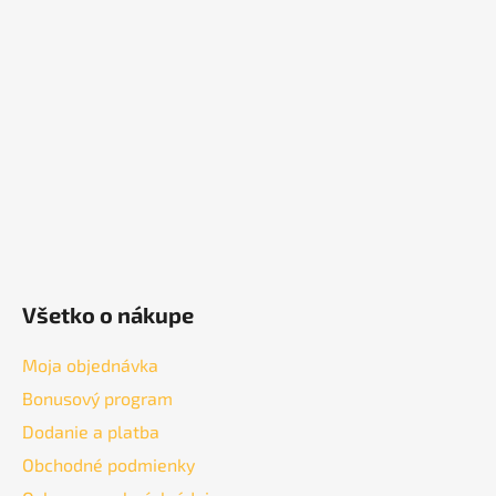
p
ä
t
i
e
Všetko o nákupe
Moja objednávka
Bonusový program
Dodanie a platba
Obchodné podmienky