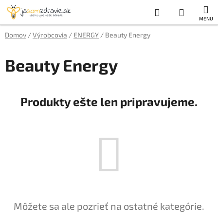
Prejsť
Hľadať
NÁKUP
na
obsah
KOŠÍK
Domov
/
Výrobcovia
/
ENERGY
/
Beauty Energy
Beauty Energy
Produkty ešte len pripravujeme.
Môžete sa ale pozrieť na ostatné kategórie.