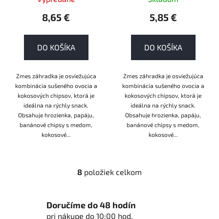
8,65 €
5,85 €
DO KOŠÍKA
DO KOŠÍKA
Zmes záhradka je osviežujúca
Zmes záhradka je osviežujúca
kombinácia sušeného ovocia a
kombinácia sušeného ovocia a
kokosových chipsov, ktorá je
kokosových chipsov, ktorá je
ideálna na rýchly snack.
ideálna na rýchly snack.
Obsahuje hrozienka, papáju,
Obsahuje hrozienka, papáju,
banánové chipsy s medom,
banánové chipsy s medom,
kokosové...
kokosové...
8
položiek celkom
O
v
l
Doručíme do 48 hodín
á
pri nákupe do 10:00 hod.