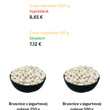
Zmes záhradka 1000 g
Vypredané
8,65 €
Zmes rozprávka 500 g
Skladom
7,12 €
V
ý
p
i
s
p
r
Brusnice v jogurtovej
Brusnice v jogurtovej
o
poleve 250 g
poleve 500 g