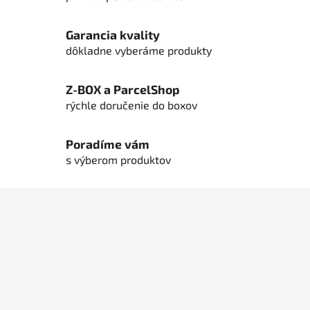
d
a
c
Garancia kvality
i
dôkladne vyberáme produkty
e
p
Z-BOX a ParcelShop
r
rýchle doručenie do boxov
v
k
y
Poradíme vám
v
s výberom produktov
ý
p
Z
i
á
s
u
p
ä
t
i
e