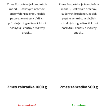
Zmes Rozprávka je kombinácia
Zmes Rozprávka je kombinácia
mandlí, lieskových orechov,
mandlí, lieskových orechov,
sušených hrozienok, kociek
sušených hrozienok, kociek
papáje, ananásu a ďalších
papáje, ananásu a ďalších
prírodných ingrediencií, ktoré
prírodných ingrediencií, ktoré
poskytujú chutný a výživný
poskytujú chutný a výživný
snack....
snack....
Zmes záhradka 1000 g
Zmes záhradka 500 g
Vypredané
Skladom