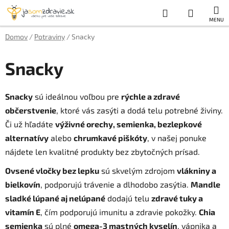
Prejsť
Hľadať
NÁKUP
na
obsah
KOŠÍK
Domov
/
Potraviny
/
Snacky
Snacky
Snacky
sú ideálnou voľbou pre
rýchle a zdravé
občerstvenie
, ktoré vás zasýti a dodá telu potrebné živiny.
Či už hľadáte
výživné orechy, semienka, bezlepkové
alternatívy
alebo
chrumkavé piškóty
, v našej ponuke
nájdete len kvalitné produkty bez zbytočných prísad.
Ovsené vločky bez lepku
sú skvelým zdrojom
vlákniny a
bielkovín
, podporujú trávenie a dlhodobo zasýtia.
Mandle
sladké lúpané aj nelúpané
dodajú telu
zdravé tuky a
vitamín E
, čím podporujú imunitu a zdravie pokožky.
Chia
semienka
sú plné
omega-3 mastných kyselín
, vápnika a