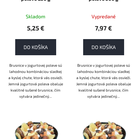
d
u
k
Skladom
Vypredané
t
5,25 €
7,97 €
o
v
DO KOŠÍKA
DO KOŠÍKA
Brusnice v jogurtovej poleve sú
Brusnice v jogurtovej poleve sú
lahodnou kombináciou sladkej
lahodnou kombináciou sladkej
a kyslej chute, ktorá vás osvieži.
a kyslej chute, ktorá vás osvieži.
Jemná jogurtová poleva obaluje
Jemná jogurtová poleva obaluje
kvalitné sušené brusnice, čím
kvalitné sušené brusnice, čím
vytvára jedinečný...
vytvára jedinečný...