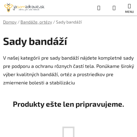
Prejsť
Hľadať
NÁKUP
na
obsah
KOŠÍK
Domov
/
Bandáže, ortézy
/
Sady bandáží
Sady bandáží
V našej kategórii pre sady bandáží nájdete kompletné sady
pre podporu a ochranu rôznych častí tela. Ponúkame široký
výber kvalitných bandáží, ortéz a prostriedkov pre
zmiernenie bolesti a stabilizáciu
Produkty ešte len pripravujeme.