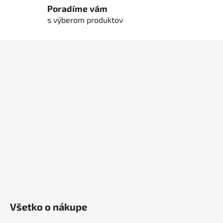
Poradíme vám
s výberom produktov
Z
á
p
ä
t
i
e
Všetko o nákupe