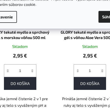
aním súborov cookie.
avenie
Súh
Y tekuté mydlo a sprchový
GLORY tekuté mydlo a spr
l s morskou vôňou 500 ml
gél s vôňou Aloe Vera 50
Skladom
Skladom
2,95 €
2,95 €
DO KOŠÍKA
DO KOŠÍKA
ka jemné čistenie 2 v 1 pre
Prináša jemné čistenie 2 v 
y aj telo s vyváženým pH a
ruky aj telo s vyváženým 