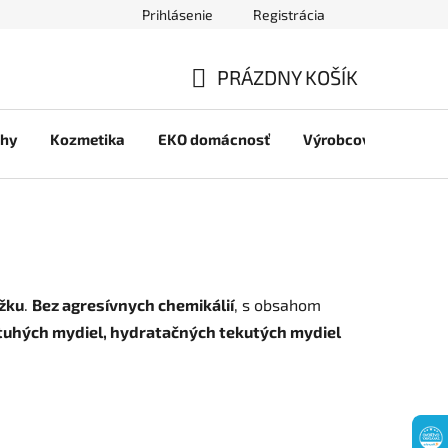
Prihlásenie
Registrácia
jov
PRÁZDNY KOŠÍK
NÁKUPNÝ
chy
Kozmetika
EKO domácnosť
Výrobcovia
Pre 
KOŠÍK
ožku
.
Bez agresívnych chemikálií
, s obsahom
tuhých mydiel, hydratačných tekutých mydiel