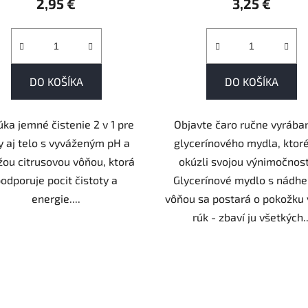
2,95 €
3,25 €
DO KOŠÍKA
DO KOŠÍKA
ka jemné čistenie 2 v 1 pre
Objavte čaro ručne vyráb
y aj telo s vyváženým pH a
glycerínového mydla, ktor
žou citrusovou vôňou, ktorá
okúzli svojou výnimočnos
odporuje pocit čistoty a
Glycerínové mydlo s nádh
energie....
vôňou sa postará o pokožku 
rúk - zbaví ju všetkých..