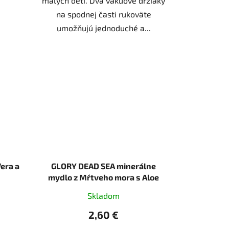
malých detí. Dva vákuové držiaky
na spodnej časti rukoväte
umožňujú jednoduché a...
Vera a
GLORY DEAD SEA minerálne
mydlo z Mŕtveho mora s Aloe
Vera 120g
Skladom
2,60 €