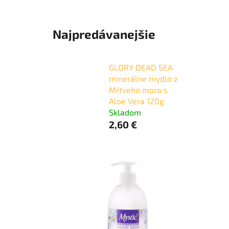
Najpredávanejšie
GLORY DEAD SEA
minerálne mydlo z
Mŕtveho mora s
Aloe Vera 120g
Skladom
2,60 €
V
ý
p
i
s
p