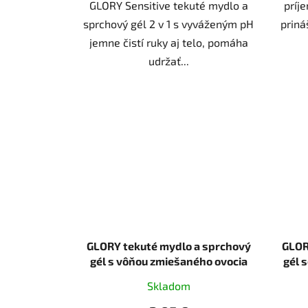
GLORY Sensitive tekuté mydlo a
príj
sprchový gél 2 v 1 s vyváženým pH
prináš
jemne čistí ruky aj telo, pomáha
udržať...
GLORY tekuté mydlo a sprchový
GLOR
gél s vôňou zmiešaného ovocia
gél 
500 ml
Skladom