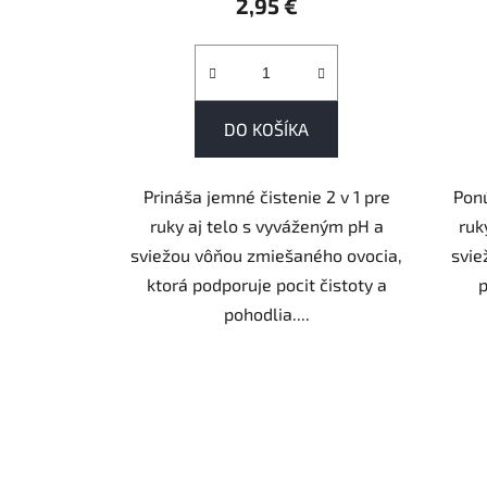
2,95 €
DO KOŠÍKA
Prináša jemné čistenie 2 v 1 pre
Ponú
ruky aj telo s vyváženým pH a
ruk
sviežou vôňou zmiešaného ovocia,
svie
ktorá podporuje pocit čistoty a
p
pohodlia....