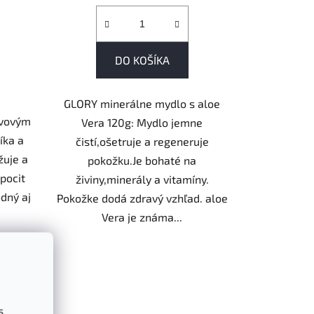
DO KOŠÍKA
GLORY minerálne mydlo s aloe
ivovým
Vera 120g: Mydlo jemne
íka a
čistí,ošetruje a regeneruje
žuje a
pokožku.Je bohaté na
pocit
živiny,minerály a vitamíny.
odný aj
Pokožke dodá zdravý vzhľad. aloe
Vera je známa...
s