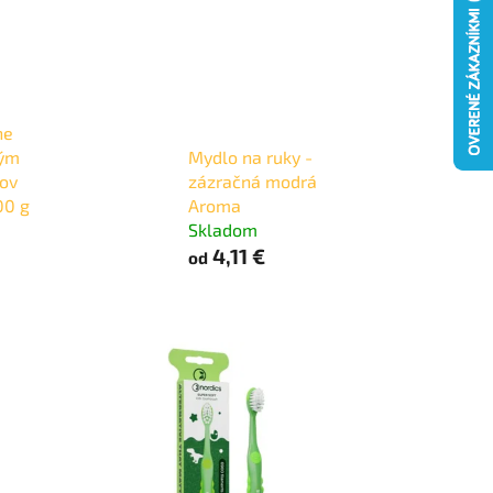
ne
vým
Mydlo na ruky -
ov
zázračná modrá
00 g
Aroma
Skladom
4,11 €
od