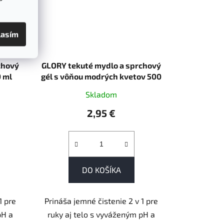
lasím
chový
GLORY tekuté mydlo a sprchový
0 ml
gél s vôňou modrých kvetov 500
ml
Skladom
2,95 €
DO KOŠÍKA
1 pre
Prináša jemné čistenie 2 v 1 pre
pH a
ruky aj telo s vyváženým pH a