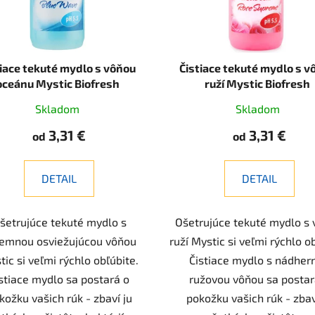
tiace tekuté mydlo s vôňou
Čistiace tekuté mydlo s v
oceánu Mystic Biofresh
ruží Mystic Biofresh
Skladom
Skladom
3,31 €
3,31 €
od
od
DETAIL
DETAIL
šetrujúce tekuté mydlo s
Ošetrujúce tekuté mydlo s
jemnou osviežujúcou vôňou
ruží Mystic si veľmi rýchlo o
ic si veľmi rýchlo obľúbite.
Čistiace mydlo s nádher
stiace mydlo sa postará o
ružovou vôňou sa postar
kožku vašich rúk - zbaví ju
pokožku vašich rúk - zbav