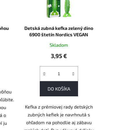
ôňou
Detská zubná kefka zelený dino
6900 štetín Nordics VEGAN
Skladom
3,95 €
DO KOŠÍKA
 vôňou
bľúbite.
Kefka z prémiovej rady detských
nou
zubných kefiek je navrhnutá s
á o
ohľadom na pohodlie aj zábavu
í ju