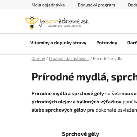
Prejsť
Moja objednávka
Bonusový program
Doda
na
obsah
Vitamíny a doplnky stravy
Potraviny
Darč
Domov
/
Osobná starostlivosť
/
Prírodné mydlá
Prírodné mydlá, sprc
Prírodné mydlá a sprchové gély
sú
šetrnou vo
prírodných olejov a bylinných výťažkov
ponúk
alebo sprchových gélov
pre dokonalé osviežen
Sprchové gély