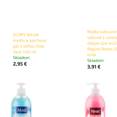
Mydlo exkluzív
GLORY tekuté
výživné s ružo
mydlo a sprchový
olejom pre muž
gél s vôňou Aloe
Regina Roses 1
Vera 500 ml
tuhá
Skladom
Skladom
2,95 €
3,91 €