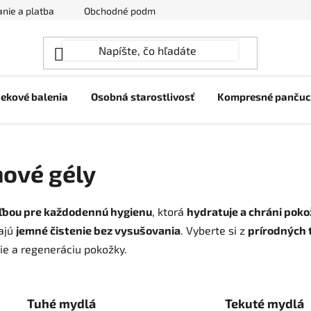
nie a platba
Obchodné podmienky
Ochrana osobných úda
ekové balenia
Osobná starostlivosť
Kompresné panču
hové gély
ľbou pre každodennú hygienu
, ktorá
hydratuje a chráni pok
ajú
jemné čistenie bez vysušovania
. Vyberte si z
prírodných 
ie a regeneráciu pokožky.
Tuhé mydlá
Tekuté mydlá