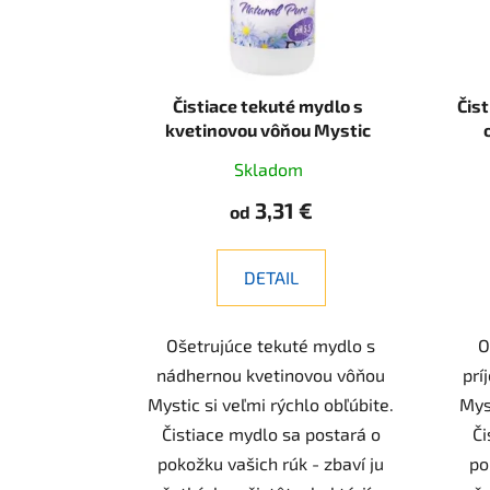
r
o
d
u
Čistiace tekuté mydlo s
Čis
k
kvetinovou vôňou Mystic
Biofresh
t
Skladom
o
3,31 €
od
v
DETAIL
Ošetrujúce tekuté mydlo s
O
nádhernou kvetinovou vôňou
prí
Mystic si veľmi rýchlo obľúbite.
Myst
Čistiace mydlo sa postará o
Či
pokožku vašich rúk - zbaví ju
po