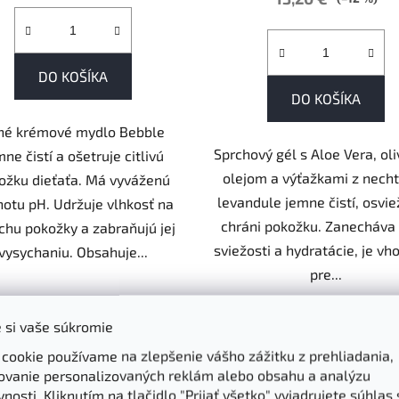
DO KOŠÍKA
DO KOŠÍKA
hé krémové mydlo Bebble
Sprchový gél s Aloe Vera, ol
mne čistí a ošetruje citlivú
olejom a výťažkami z necht
ožku dieťaťa. Má vyváženú
levandule jemne čistí, osvie
otu pH. Udržuje vlhkosť na
chráni pokožku. Zanecháva 
chu pokožky a zabraňujú jej
sviežosti a hydratácie, je vh
vysychaniu. Obsahuje...
pre...
 si vaše súkromie
 cookie používame na zlepšenie vášho zážitku z prehliadania,
ovanie personalizovaných reklám alebo obsahu a analýzu
nosti. Kliknutím na tlačidlo "Prijať všetko" vyjadrujete súhlas 