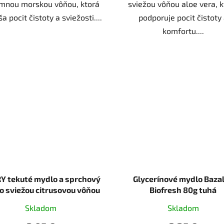
emnou morskou vôňou, ktorá
sviežou vôňou aloe vera, k
a pocit čistoty a sviežosti....
podporuje pocit čistoty
komfortu....
Y tekuté mydlo a sprchový
Glycerínové mydlo Baza
so sviežou citrusovou vôňou
Biofresh 80g tuhá
500 ml
Skladom
Skladom