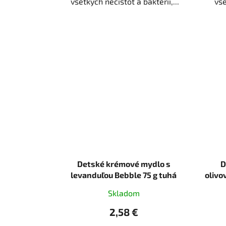
všetkých nečistôt a baktérií,...
vše
Detské krémové mydlo s
D
levanduľou Bebble 75 g tuhá
olivo
Skladom
2,58 €