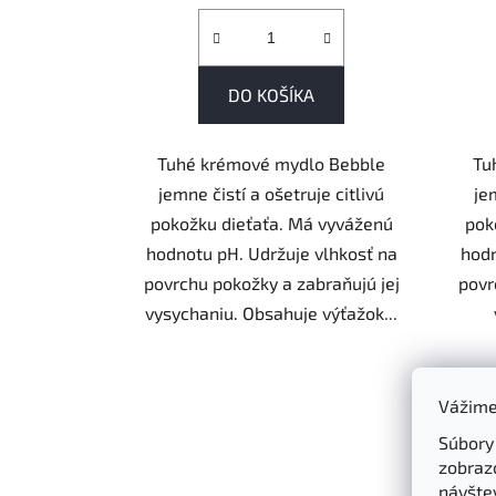
DO KOŠÍKA
Tuhé krémové mydlo Bebble
Tu
jemne čistí a ošetruje citlivú
je
pokožku dieťaťa. Má vyváženú
pok
hodnotu pH. Udržuje vlhkosť na
hodn
povrchu pokožky a zabraňujú jej
povr
vysychaniu. Obsahuje výťažok...
Vážime
Súbory
zobraz
návštev