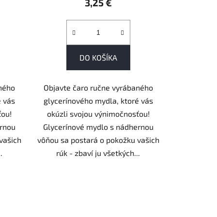
3,25 €
DO KOŠÍKA
aného
Objavte čaro ručne vyrábaného
é vás
glycerínového mydla, ktoré vás
ťou!
okúzli svojou výnimočnosťou!
ernou
Glycerínové mydlo s nádhernou
vašich
vôňou sa postará o pokožku vašich
.
rúk - zbaví ju všetkých...