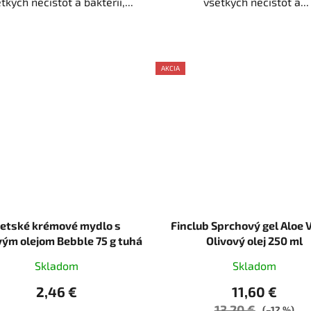
tkých nečistôt a baktérií,...
všetkých nečistôt a...
AKCIA
AKCE
etské krémové mydlo s
Finclub Sprchový gel Aloe 
vým olejom Bebble 75 g tuhá
Olivový olej 250 ml
Skladom
Skladom
2,46 €
11,60 €
13,20 €
(–12 %)