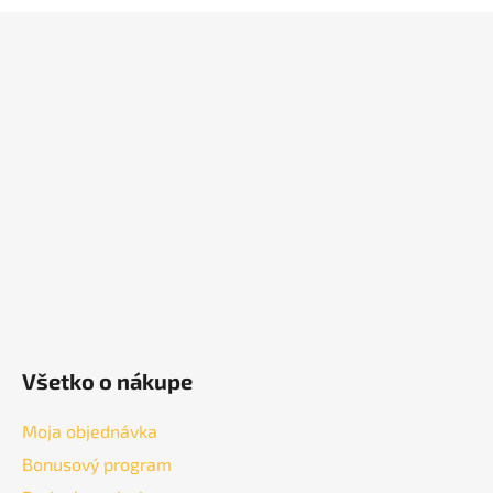
Z
á
p
ä
t
i
e
Všetko o nákupe
Moja objednávka
Bonusový program