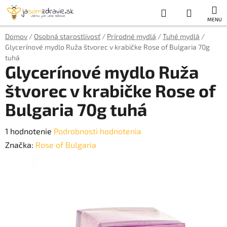
Prejsť
Hľadať
NÁKUP
na
obsah
KOŠÍK
Domov
/
Osobná starostlivosť
/
Prírodné mydlá
/
Tuhé mydlá
/
Glycerínové mydlo Ruža štvorec v krabičke Rose of Bulgaria 70g
tuhá
Glycerínové mydlo Ruža
štvorec v krabičke Rose of
Bulgaria 70g tuhá
Priemerné
1 hodnotenie
Podrobnosti hodnotenia
hodnotenie
Značka:
Rose of Bulgaria
produktu
je
5,0
z
5
hviezdičiek.