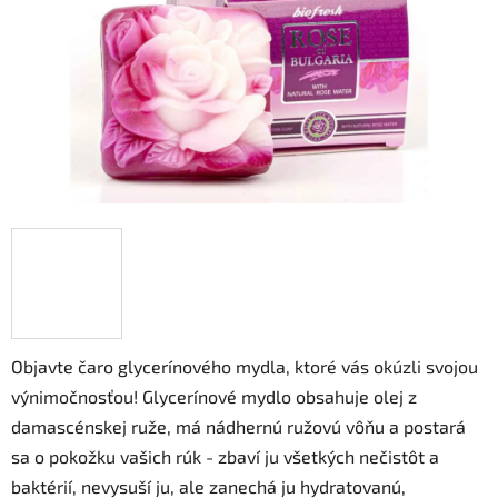
Objavte čaro glycerínového mydla, ktoré vás okúzli svojou
výnimočnosťou! Glycerínové mydlo obsahuje olej z
damascénskej ruže, má nádhernú ružovú vôňu a postará
sa o pokožku vašich rúk - zbaví ju všetkých nečistôt a
baktérií, nevysuší ju, ale zanechá ju hydratovanú,