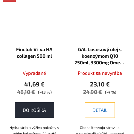
AKCE
Finclub Vi-va HA
GAL Lososový olej s
collagen 500 ml
koenzýmom Q10
250ml, 3300mg Omega
3 + 100 mg Q10
Vypredané
Produkt sa nevyrába
41,69 €
23,10 €
48,10 €
24,90 €
(–13 %)
(–7 %)
DO KOŠÍKA
DETAIL
Hydratácia a výživa pokožky s
Obohaťte svoju stravu o
rybím kolagénom! Vi-vaHA
vysokokvalitný GAL Lososový