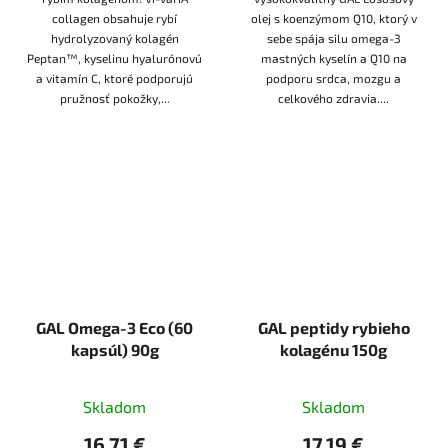
collagen obsahuje rybí
olej s koenzýmom Q10, ktorý v
hydrolyzovaný kolagén
sebe spája silu omega-3
Peptan™, kyselinu hyalurónovú
mastných kyselín a Q10 na
a vitamín C, ktoré podporujú
podporu srdca, mozgu a
pružnosť pokožky,...
celkového zdravia....
GAL Omega-3 Eco (60
GAL peptidy rybieho
kapsúl) 90g
kolagénu 150g
Skladom
Skladom
16,71 €
17,19 €