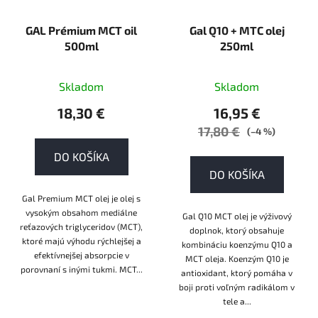
GAL Prémium MCT oil
Gal Q10 + MTC olej
500ml
250ml
Skladom
Skladom
18,30 €
16,95 €
17,80 €
(–4 %)
DO KOŠÍKA
DO KOŠÍKA
Gal Premium MCT olej je olej s
vysokým obsahom mediálne
Gal Q10 MCT olej je výživový
reťazových triglyceridov (MCT),
doplnok, ktorý obsahuje
ktoré majú výhodu rýchlejšej a
kombináciu koenzýmu Q10 a
efektívnejšej absorpcie v
MCT oleja. Koenzým Q10 je
porovnaní s inými tukmi. MCT...
antioxidant, ktorý pomáha v
boji proti voľným radikálom v
tele a...