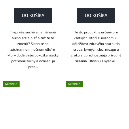
DO KOŠÍKA
DO KOŠÍKA
Trápi vás suchá a namáhaná
Tento produkt je určený pre
alebo zrelá pleť a túžite to
všetkých, ktorí si uvedomujú
zmeniť? Siahnite po
dôležitosť zdravého starnutia
záchrannom nočnom elixíre,
srdca, krvných ciev, mozgu a
ktorý dodá vašej pokožke všetky
zraku a uprednostňujú prírodné
potrebné živiny a ochráni ju
riešenia. Obsahuje vysokú...
pred...
NOVINKA
NOVINKA