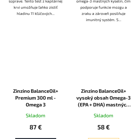
súprave. Tento test z kapilárnej
omega-3 mastných kyselín, čím
krvi umožňuje ľahko zistiť
podporuje funkcie mozgu a
hladinu 11 kľúčových...
zraku a zároveň posilňuje
imunitný systém. S...
Zinzino BalanceOil+
Zinzino BalanceOil+
Premium 300 ml -
vysoký obsah Omega-3
Omega 3
(EPA + DHA) mastných
kyselín 300ml,
Skladom
Skladom
optimalizuje pomer
Omega-6 ku Omega-3 a
87 €
58 €
podporuje srdce a
mozog