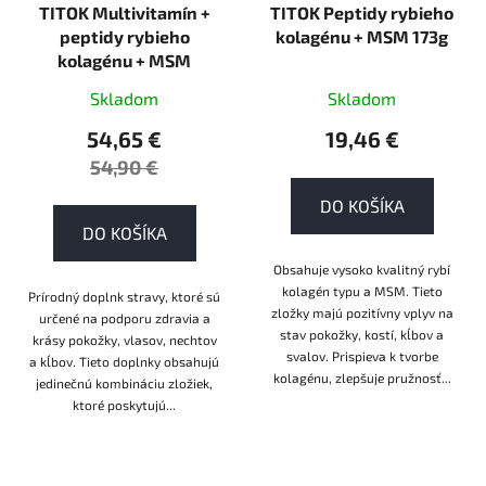
TITOK Multivitamín +
TITOK Peptidy rybieho
peptidy rybieho
kolagénu + MSM 173g
kolagénu + MSM
Skladom
Skladom
54,65 €
19,46 €
54,90 €
DO KOŠÍKA
DO KOŠÍKA
Obsahuje vysoko kvalitný rybí
kolagén typu a MSM. Tieto
Prírodný doplnk stravy, ktoré sú
zložky majú pozitívny vplyv na
určené na podporu zdravia a
stav pokožky, kostí, kĺbov a
krásy pokožky, vlasov, nechtov
svalov. Prispieva k tvorbe
a kĺbov. Tieto doplnky obsahujú
kolagénu, zlepšuje pružnosť...
jedinečnú kombináciu zložiek,
ktoré poskytujú...