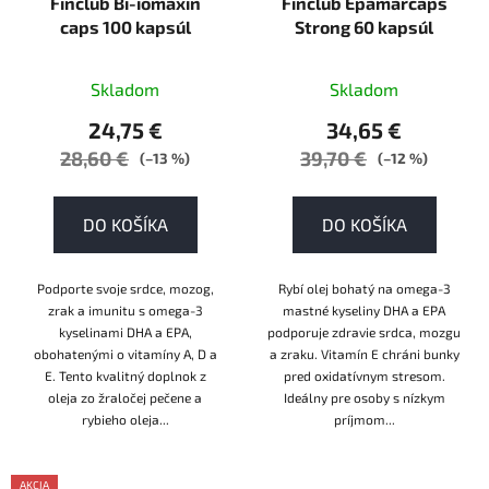
Finclub Bi-iomaxin
Finclub Epamarcaps
caps 100 kapsúl
Strong 60 kapsúl
Skladom
Skladom
24,75 €
34,65 €
28,60 €
39,70 €
(–13 %)
(–12 %)
DO KOŠÍKA
DO KOŠÍKA
Podporte svoje srdce, mozog,
Rybí olej bohatý na omega-3
zrak a imunitu s omega-3
mastné kyseliny DHA a EPA
kyselinami DHA a EPA,
podporuje zdravie srdca, mozgu
obohatenými o vitamíny A, D a
a zraku. Vitamín E chráni bunky
E. Tento kvalitný doplnok z
pred oxidatívnym stresom.
oleja zo žraločej pečene a
Ideálny pre osoby s nízkym
rybieho oleja...
príjmom...
AKCIA