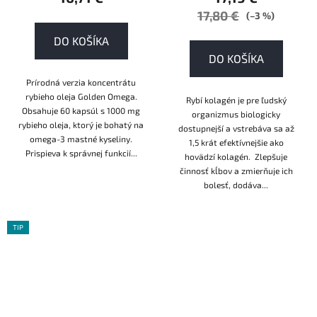
17,80 €
(–3 %)
DO KOŠÍKA
DO KOŠÍKA
Prírodná verzia koncentrátu
rybieho oleja Golden Omega.
Rybí kolagén je pre ľudský
Obsahuje 60 kapsúl s 1000 mg
organizmus biologicky
rybieho oleja, ktorý je bohatý na
dostupnejší a vstrebáva sa až
omega-3 mastné kyseliny.
1,5 krát efektívnejšie ako
Prispieva k správnej funkcií...
hovädzí kolagén. Zlepšuje
činnosť kĺbov a zmierňuje ich
bolesť, dodáva...
TIP