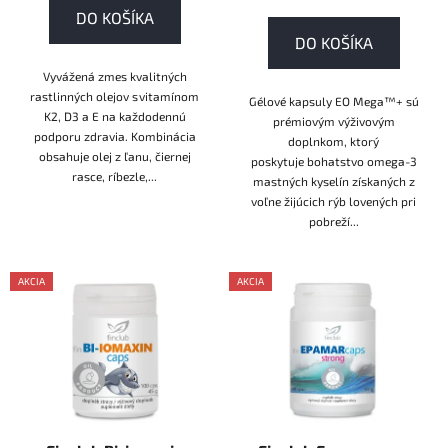
v
DO KOŠÍKA
DO KOŠÍKA
Vyvážená zmes kvalitných
rastlinných olejov s vitamínom
Gélové kapsuly EO Mega™+ sú
K2, D3 a E na každodennú
prémiovým výživovým
podporu zdravia. Kombinácia
doplnkom, ktorý
obsahuje olej z ľanu, čiernej
poskytuje bohatstvo omega-3
rasce, ríbezle,...
mastných kyselín získaných z
voľne žijúcich rýb lovených pri
pobreží...
AKCIA
AKCIA
AKCE
AKCE