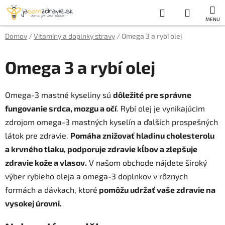
Prejsť
Hľadať
NÁKUP
na
obsah
KOŠÍK
Domov
/
Vitamíny a doplnky stravy
/
Omega 3 a rybí olej
Omega 3 a rybí olej
Omega-3 mastné kyseliny sú
dôležité pre správne
fungovanie srdca, mozgu a očí
. Rybí olej je vynikajúcim
zdrojom omega-3 mastných kyselín a ďalších prospešných
látok pre zdravie.
Pomáha znižovať hladinu cholesterolu
a krvného tlaku, podporuje zdravie kĺbov a zlepšuje
zdravie kože a vlasov.
V našom obchode nájdete široký
výber rybieho oleja a omega-3 doplnkov v rôznych
formách a dávkach, ktoré
pomôžu udržať vaše zdravie na
vysokej úrovni.