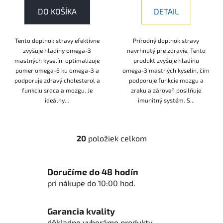
DO KOŠÍKA
DETAIL
Tento doplnok stravy efektívne
Prírodný doplnok stravy
zvyšuje hladiny omega-3
navrhnutý pre zdravie. Tento
mastných kyselín, optimalizuje
produkt zvyšuje hladinu
pomer omega-6 ku omega-3 a
omega-3 mastných kyselín, čím
podporuje zdravý cholesterol a
podporuje funkcie mozgu a
funkciu srdca a mozgu. Je
zraku a zároveň posilňuje
ideálny...
imunitný systém. S...
20
položiek celkom
O
v
l
Doručíme do 48 hodín
á
pri nákupe do 10:00 hod.
d
a
c
Garancia kvality
i
dôkladne vyberáme produkty