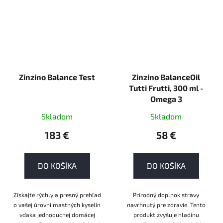
Zinzino Balance Test
Zinzino BalanceOil
Tutti Frutti, 300 ml -
Omega 3
Skladom
Skladom
183 €
58 €
DO KOŠÍKA
DO KOŠÍKA
Získajte rýchly a presný prehľad
Prírodný doplnok stravy
o vašej úrovni mastných kyselín
navrhnutý pre zdravie. Tento
vďaka jednoduchej domácej
produkt zvyšuje hladinu