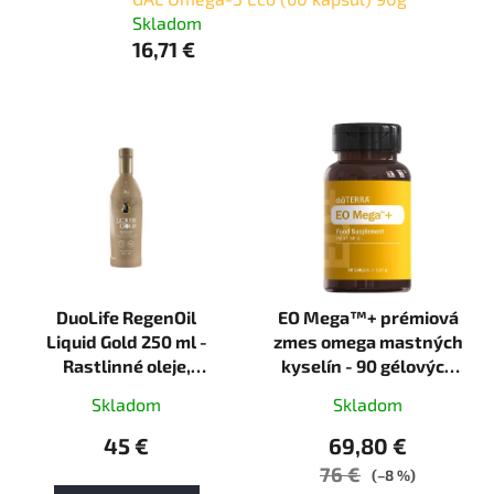
Skladom
16,71 €
V
ý
p
i
s
p
r
DuoLife RegenOil
EO Mega™+ prémiová
o
Liquid Gold 250 ml -
zmes omega mastných
d
Rastlinné oleje,
kyselín - 90 gélových
u
vitamíny K2, D3 a E pre
kapsúl
k
Skladom
Skladom
zdravé srdce, pečeň a
t
imunitu
45 €
69,80 €
o
76 €
(–8 %)