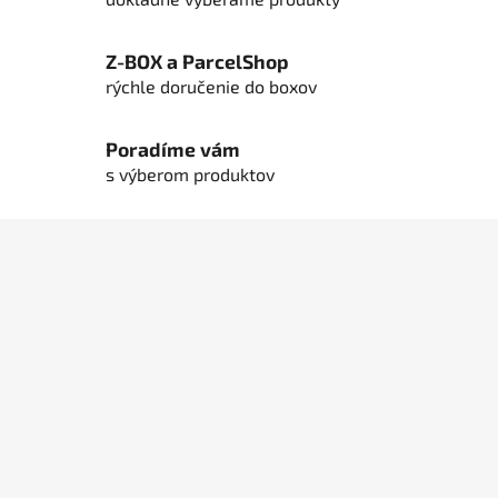
e
p
Z-BOX a ParcelShop
r
rýchle doručenie do boxov
v
k
y
Poradíme vám
v
s výberom produktov
ý
p
Z
i
á
s
u
p
ä
t
i
e