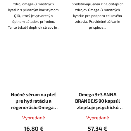
zdroj omega-3 mastných
predstavuje jeden z najčistejších
kyselín s pridaným koenzýmom
zdrojov Omega-3 mastných
Q10, ktorý je vytvorený v
kyselín pre podporu celkového
úplnom súlade s prírodou.
zdravia. Pravidelné užívanie
Tento tekutý doplnok stravy je...
prispieva...
Nočné sérum na pleť
Omega 3+3 ANNA
pre hydratáciu a
BRANDEJS 90 kapsúl
regeneráciu Omega+
zlepšuje psychickú
Wooden Spoon 4ml
výkonnosť
Vypredané
Vypredané
vzorka VEGAN
16,80 €
57,34 €