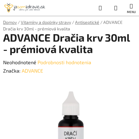
Prejsť
Hľadať
NÁKUP
na
obsah
KOŠÍK
Domov
/
Vitamíny a doplnky stravy
/
Antiseptické
/
ADVANCE
Dračia krv 30ml - prémiová kvalita
ADVANCE Dračia krv 30ml
- prémiová kvalita
Priemerné
Neohodnotené
Podrobnosti hodnotenia
hodnotenie
Značka:
ADVANCE
produktu
je
0,0
z
5
hviezdičiek.