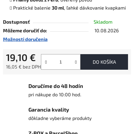
Praktické balenie
30 ml
, ľahké dávkovanie kvapkami
Dostupnosť
Skladom
Môžeme doručiť do:
10.08.2026
Možnosti doručenia
19,10 €
DO KOŠÍKA
16,05 € bez DPH
Jednotková cena:
Doručíme do 48 hodín
pri nákupe do 10:00 hod.
Garancia kvality
dôkladne vyberáme produkty
Z-BOX a ParcelShop