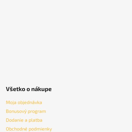
á
p
ä
t
i
e
Všetko o nákupe
Moja objednávka
Bonusový program
Dodanie a platba
Obchodné podmienky