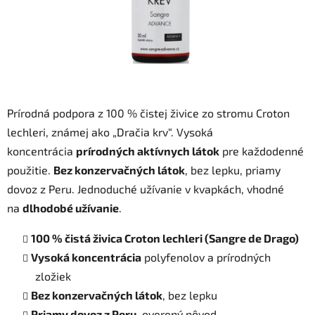
Prírodná podpora z 100 % čistej živice zo stromu Croton
lechleri, známej ako „Dračia krv“. Vysoká
koncentrácia
prírodných aktívnych látok
pre každodenné
použitie.
Bez konzervačných látok
, bez lepku, priamy
dovoz z Peru. Jednoduché užívanie v kvapkách, vhodné
na
dlhodobé užívanie
.
100 % čistá živica Croton lechleri (Sangre de Drago)
Vysoká koncentrácia
polyfenolov a prírodných
zložiek
Bez konzervačných látok
, bez lepku
Priamy dovoz z Peru
, overený pôvod