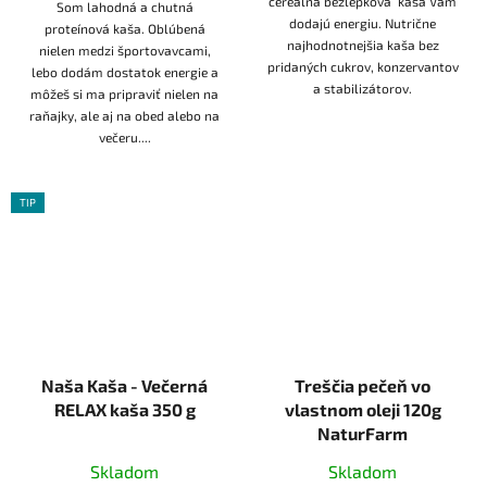
cereálna bezlepková kaša Vám
Som lahodná a chutná
dodajú energiu. Nutrične
proteínová kaša. Oblúbená
najhodnotnejšia kaša bez
nielen medzi športovavcami,
pridaných cukrov, konzervantov
lebo dodám dostatok energie a
a stabilizátorov.
môžeš si ma pripraviť nielen na
raňajky, ale aj na obed alebo na
večeru....
TIP
Naša Kaša - Večerná
Treščia pečeň vo
RELAX kaša 350 g
vlastnom oleji 120g
NaturFarm
Skladom
Skladom