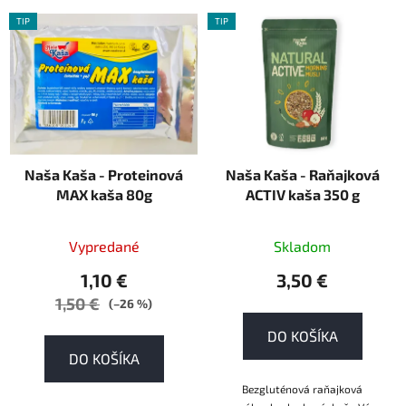
TIP
TIP
Naša Kaša - Proteinová
Naša Kaša - Raňajková
MAX kaša 80g
ACTIV kaša 350 g
Vypredané
Skladom
1,10 €
3,50 €
1,50 €
(–26 %)
DO KOŠÍKA
DO KOŠÍKA
Bezgluténová raňajková