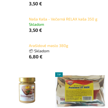
3,50 €
Naša Kaša - Večerná RELAX kaša 350 g
Skladom
3,50 €
Arašidové maslo 380g
📦 Skladom
6,80 €
V
TIP
ý
p
i
s
p