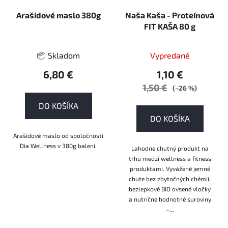
r
Arašidové maslo 380g
Naša Kaša - Proteínová
o
FIT KAŠA 80 g
d
u
k
📦 Skladom
Vypredané
t
6,80 €
1,10 €
o
1,50 €
(–26 %)
v
DO KOŠÍKA
DO KOŠÍKA
Arašidové maslo od spoločnosti
Dia Wellness v 380g balení.
Lahodne chutný produkt na
trhu medzi wellness a fitness
produktami. Vyvážené jemné
chute bez zbytočných chémií,
bezlepkové BIO ovsené vločky
a nutrične hodnotné suroviny
–...