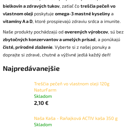
bielkovín a zdravých tukov
, zatiaľ čo
treščia pečeň vo
vlastnom oleji
poskytuje
omega-3 mastné kyseliny
a
vitamíny A a D
, ktoré prospievajú zdraviu srdca a imunite.
Naše produkty pochádzajú od
overených výrobcov
, sú bez
zbytočných konzervantov a umelých prísad
, a ponúkajú
čisté, prírodné zloženie
. Vyberte si z našej ponuky a
doprajte si zdravé, chutné a výživné jedlá každý deň!
Najpredávanejšie
Treščia pečeň vo vlastnom oleji 120g
NaturFarm
Skladom
2,10 €
Naša Kaša - Raňajková ACTIV kaša 350 g
Skladom