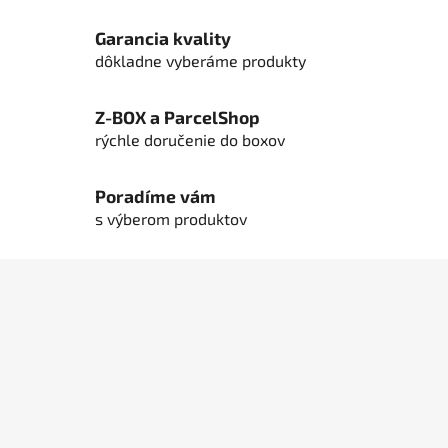
a
c
Garancia kvality
i
dôkladne vyberáme produkty
e
p
Z-BOX a ParcelShop
r
rýchle doručenie do boxov
v
k
y
Poradíme vám
v
s výberom produktov
ý
p
Z
i
á
s
u
p
ä
t
i
e