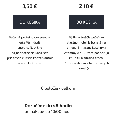
3,50 €
2,10 €
DO KOŠÍKA
DO KOŠÍKA
Večerná proteínovo-cereálna
Výživná treščia pečeň vo
kaša Vám dodá
vlastnom oleji je bohatá na
energiu. Nutrične
omega-3 mastné kyseliny a
najhodnotnejšia kaša bez
vitamíny A a D, ktoré podporujú
pridaných cukrov, konzervantov
imunitu a zdravie srdca.
a stabilizátorov
Prírodné zloženie bez pridaných
umelých...
6
položiek celkom
O
v
l
Doručíme do 48 hodín
á
pri nákupe do 10:00 hod.
d