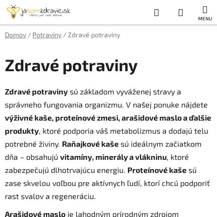
Prejsť
Hľadať
NÁKUP
na
obsah
KOŠÍK
Domov
/
Potraviny
/
Zdravé potraviny
Zdravé potraviny
Zdravé potraviny
sú základom vyváženej stravy a
správneho fungovania organizmu. V našej ponuke nájdete
výživné kaše, proteínové zmesi, arašidové maslo a ďalšie
produkty
, ktoré podporia váš metabolizmus a dodajú telu
potrebné živiny.
Raňajkové kaše
sú ideálnym začiatkom
dňa – obsahujú
vitamíny, minerály a vlákninu
, ktoré
zabezpečujú dlhotrvajúcu energiu.
Proteínové kaše
sú
zase skvelou voľbou pre aktívnych ľudí, ktorí chcú podporiť
rast svalov a regeneráciu.
Arašidové maslo
je lahodným prírodným zdrojom