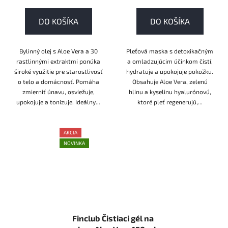
DO KOŠÍKA
DO KOŠÍKA
Bylinný olej s Aloe Vera a 30
Pleťová maska s detoxikačným
rastlinnými extraktmi ponúka
a omladzujúcim účinkom čistí,
široké využitie pre starostlivosť
hydratuje a upokojuje pokožku.
o telo a domácnosť. Pomáha
Obsahuje Aloe Vera, zelenú
zmierniť únavu, osviežuje,
hlinu a kyselinu hyalurónovú,
upokojuje a tonizuje. Ideálny...
ktoré pleť regenerujú,...
AKCIA
NOVINKA
Finclub Čistiaci gél na