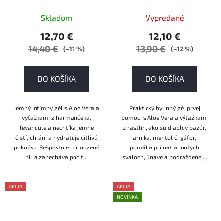
Skladom
Vypredané
12,70 €
12,10 €
14,40 €
13,90 €
(–11 %)
(–12 %)
DO KOŠÍKA
DO KOŠÍKA
Jemný intímny gél s Aloe Vera a
Praktický bylinný gél prvej
výťažkami z harmančeka,
pomoci s Aloe Vera a výťažkami
levandule a nechtíka jemne
z rastlín, ako sú diablov pazúr,
čistí, chráni a hydratuje citlivú
arnika, mentol či gáfor,
pokožku. Rešpektuje prirodzené
pomáha pri natiahnutých
pH a zanecháva pocit...
svaloch, únave a podráždenej...
AKCIA
AKCIA
NOVINKA
AKCE