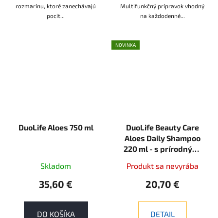
rozmarínu, ktoré zanechávajú
Multifunkčný prípravok vhodný
pocit...
na každodenné...
NOVINKA
DuoLife Aloes 750 ml
DuoLife Beauty Care
Aloes Daily Shampoo
220 ml - s prírodnými
výťažkami ako aloe
Skladom
Produkt sa nevyrába
vera, panthenol,
alantoín a rastlinné
35,60 €
20,70 €
oleje
DO KOŠÍKA
DETAIL