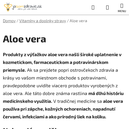
Prejsť
Hľadať
NÁKUP
na
obsah
KOŠÍK
Domov
/
Vitamíny a doplnky stravy
/
Aloe vera
Aloe vera
Produkty z výťažkov aloe vera našli široké uplatnenie v
kozmetickom, farmaceutickom a potravinárskom
priemysle.
Ak sa prejdete popri ostrovčekoch zdravia a
krásy vo vašom miestnom obchode s potravinami,
pravdepodobne uvidíte viacero produktov vyrobených z
aloe vera. Ale táto dobre známa rastlina
má dlhú históriu
medicínskeho využitia.
V tradičnej medicíne sa
aloe vera
používa pri zápche, kožných ochoreniach, napadnutí
červami, infekciami a ako prírodný liek na koliku.