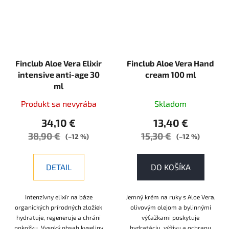
Finclub Aloe Vera Elixir
Finclub Aloe Vera Hand
intensive anti-age 30
cream 100 ml
ml
Produkt sa nevyrába
Skladom
34,10 €
13,40 €
38,90 €
15,30 €
(–12 %)
(–12 %)
DETAIL
DO KOŠÍKA
Intenzívny elixír na báze
Jemný krém na ruky s Aloe Vera,
organických prírodných zložiek
olivovým olejom a bylinnými
hydratuje, regeneruje a chráni
výťažkami poskytuje
pokožku. Vysoký obsah kyseliny
hydratáciu, výživu a ochranu