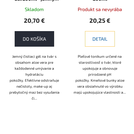
prírodný čistiaci gél,
Skladom
Produkt sa nevyrába
ktorý je ideálny na
každodenné šetrné
20,70 €
20,25 €
čistenie tváre
DO KOŠÍKA
DETAIL
Jemný čistiaci gél na tvár s
Pleťové tonikum určené na
obsahom aloe vera pre
starostlivosť o tvár, ktoré
každodenné umývanie a
upokojuje a obnovuje
hydratáciu
prirodzené pH
pokožky. Efektívne odstraňuje
pokožky. Kmeňové bunky aloe
nečistoty, make-up aj
vera obsiahnuté vo výrobku
prebytočný maz bez vysušenia
majú upokojujúce vlastnosti a...
či...