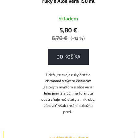
ruky s Aloe Vera 150 ml
Skladom
5,80 €
6,70 €
(–13 %)
DO KOŠÍKA
Udržujte svoje ruky čisté a
chránené s týmto čistiacim
gélovým mydlom s aloe vera.
Jeho jemná a účinná formula
odstraňuje nečistoty a mikroby,
zároveň však chráni pokožku
pred...