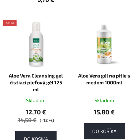
V
AKCIA
ý
AKCE
p
i
s
p
r
Aloe Vera Cleansing gel
Aloe Vera gél na pitie s
o
čistiaci pleťový gél 125
medom 1000ml
d
ml
u
k
Skladom
Skladom
t
12,70 €
15,80 €
o
14,50 €
(–12 %)
v
DO KOŠÍKA
DO KOŠÍKA