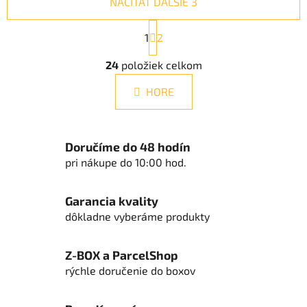
NAČÍTAŤ ĎALŠIE 3
S
1
t
2
r
O
á
24
položiek celkom
v
n
l
k
HORE
á
o
d
v
a
a
n
c
Doručíme do 48 hodín
i
i
pri nákupe do 10:00 hod.
e
e
p
Garancia kvality
r
dôkladne vyberáme produkty
v
k
y
Z-BOX a ParcelShop
v
rýchle doručenie do boxov
ý
p