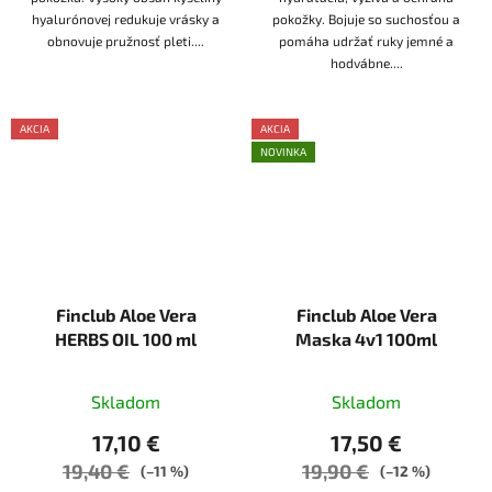
hyalurónovej redukuje vrásky a
pokožky. Bojuje so suchosťou a
obnovuje pružnosť pleti....
pomáha udržať ruky jemné a
hodvábne....
AKCIA
AKCIA
AKCE
NOVINKA
Finclub Aloe Vera
Finclub Aloe Vera
HERBS OIL 100 ml
Maska 4v1 100ml
Skladom
Skladom
17,10 €
17,50 €
19,40 €
19,90 €
(–11 %)
(–12 %)