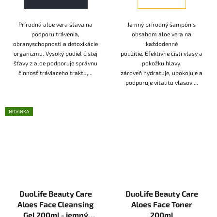
Prírodná aloe vera šťava na
Jemný prírodný šampón s
podporu trávenia,
obsahom aloe vera na
obranyschopnosti a detoxikácie
každodenné
organizmu. Vysoký podiel čistej
použitie. Efektívne čistí vlasy a
šťavy z aloe podporuje správnu
pokožku hlavy,
činnosť tráviaceho traktu,...
zároveň hydratuje, upokojuje a
podporuje vitalitu vlasov....
NOVINKA
DuoLife Beauty Care
DuoLife Beauty Care
Aloes Face Cleansing
Aloes Face Toner
Gel 200ml - jemný
200ml