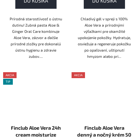
DO KOŠÍKA
DO KOŠÍKA
Prírodná starostlivosť o ústnu
Chladivý gél v spreji s 100%
dutinu! Zubná pasta Aloe &
Aloe Vera a prírodnými
Ginger Oral Care kombinuje
výťažkami pre okamžité
Aloe Vera, zázvor a ďalšie
upokojenie pokožky. Hydratuje,
prírodné zložky pre dokonalú
osviežuje a regeneruje pokožku
ústnu hygienu a zdravie
po opaľovaní, uštipnutí
zubov....
hmyzom alebo pri...
AKCIA
AKCIA
TIP
AKCE
AKCE
Finclub Aloe Vera 24h
Finclub Aloe Vera
cream moisturize
denný a nočný krém 50