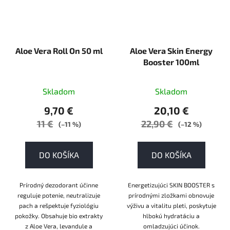
Aloe Vera Roll On 50 ml
Aloe Vera Skin Energy
Booster 100ml
Skladom
Skladom
9,70 €
20,10 €
11 €
22,90 €
(–11 %)
(–12 %)
DO KOŠÍKA
DO KOŠÍKA
Prírodný dezodorant účinne
Energetizujúci SKIN BOOSTER s
reguluje potenie, neutralizuje
prírodnými zložkami obnovuje
pach a rešpektuje fyziológiu
výživu a vitalitu pleti, poskytuje
pokožky. Obsahuje bio extrakty
hlbokú hydratáciu a
z Aloe Vera, levandule a
omladzujúci účinok.