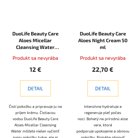
DuoLife Beauty Care
DuoLife Beauty Care
Aloes Micellar
Aloes Night Cream 50
Cleansing Water
ml
200ml
Produkt sa nevyrába
Produkt sa nevyrába
12 €
22,70 €
DETAIL
DETAIL
Čistí pokožku a pripravuje ju na
Intenzívne hydratuje a
príjem krému. Čistiacou
regeneruje pleť počas
vodou DuoLife Beauty Care
noci. Bohatý na prírodnú aloe
Aloes Micellar Cleansing
vera, ktorá
Water môžete nielen vyčistiť
podporuje upokojenie a obnovu
svoju pokožku tváre, ale aj
pokožky. Pomáha obnoviť