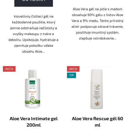
Aloe Vera gél na pitie s medom
obsahuje 90% gélu z listov Aloe
Inovatívny čistiaci gél na
Vera a 9% medu. Tento prírodný
každodenné použitie, ktorý
elixír podporuje zdravé trávenie,
jemne odstraňuje nečistoty a
posilňuje imunitný systém,
zvyšky makeupu z tváre a
zlepšuje vstrebávanie...
dekoltu. Upokojuje, hydratuje a
zjemňuje pokožku vďaka
obsahu Aloe...
AKCIA
AKCIA
AKCE
TIP
AKCE
Aloe Vera Intimate gel
Aloe Vera Rescue gél 60
200ml
ml