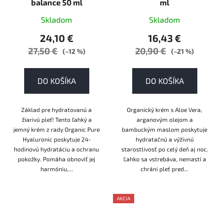
balance 50 ml
ml
Skladom
Skladom
24,10 €
16,43 €
27,50 €
20,90 €
(–12 %)
(–21 %)
DO KOŠÍKA
DO KOŠÍKA
Základ pre hydratovanú a
Organický krém s Aloe Vera,
žiarivú pleť! Tento ľahký a
arganovým olejom a
jemný krém z rady Organic Pure
bambuckým maslom poskytuje
Hyaluronic poskytuje 24-
hydratačnú a výživnú
hodinovú hydratáciu a ochranu
starostlivosť po celý deň aj noc.
pokožky. Pomáha obnoviť jej
Ľahko sa vstrebáva, nemastí a
harmóniu,...
chráni pleť pred...
AKCIA
AKCE