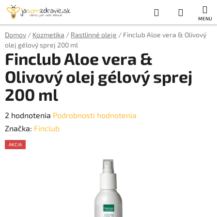
Prejsť
Hľadať
NÁKUP
na
obsah
KOŠÍK
Domov
/
Kozmetika
/
Rastlinné oleje
/
Finclub Aloe vera & Olivový
olej gélový sprej 200 ml
Finclub Aloe vera &
Olivový olej gélový sprej
200 ml
Priemerné
2 hodnotenia
Podrobnosti hodnotenia
hodnotenie
Značka:
Finclub
produktu
AKCIA
je
AKCE
5,0
z
5
hviezdičiek.