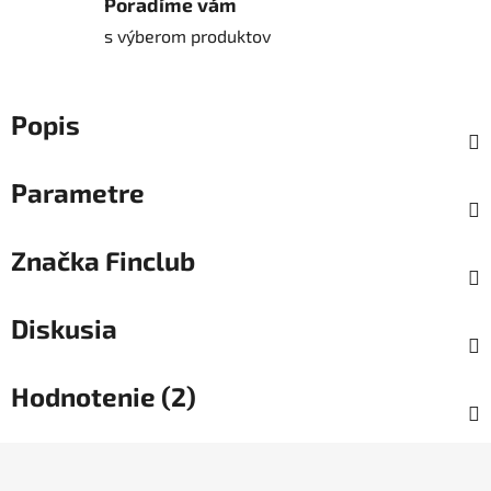
Poradíme vám
s výberom produktov
Popis
Parametre
Značka
Finclub
Diskusia
Hodnotenie (2)
Z
á