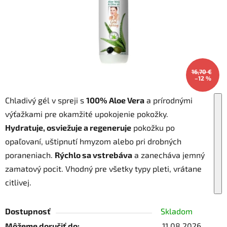
16,70 €
–12 %
Chladivý gél v spreji s
100% Aloe Vera
a prírodnými
výťažkami pre okamžité upokojenie pokožky.
Hydratuje, osviežuje a regeneruje
pokožku po
opaľovaní, uštipnutí hmyzom alebo pri drobných
poraneniach.
Rýchlo sa vstrebáva
a zanecháva jemný
zamatový pocit. Vhodný pre všetky typy pleti, vrátane
citlivej.
Dostupnosť
Skladom
Môžeme doručiť do:
11.08.2026