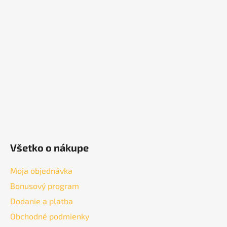
p
ä
t
i
e
Všetko o nákupe
Moja objednávka
Bonusový program
Dodanie a platba
Obchodné podmienky