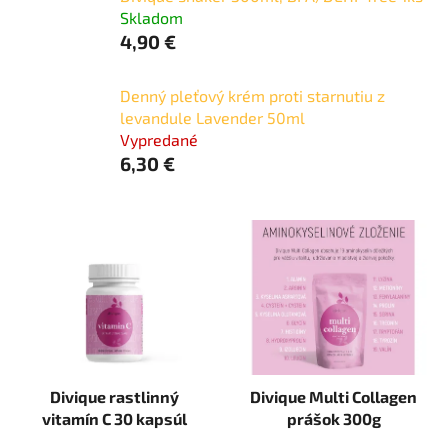
Skladom
4,90 €
Denný pleťový krém proti starnutiu z
levandule Lavender 50ml
Vypredané
6,30 €
V
ý
p
i
s
p
r
Divique rastlinný
Divique Multi Collagen
o
vitamín C 30 kapsúl
prášok 300g
d