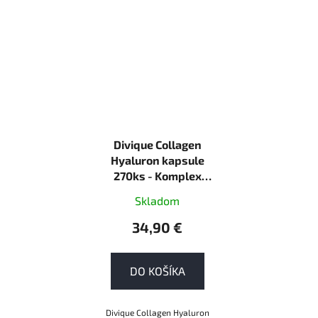
Divique Collagen
Hyaluron kapsule
270ks - Komplex
aktívnych látok pre
Skladom
krásnu pleť
34,90 €
DO KOŠÍKA
Divique Collagen Hyaluron