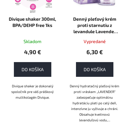
Divique shaker 300ml,
Denný pleťový krém
BPA/DEHP free 1ks
proti starnutiu z
levandule Lavender
50ml
Skladom
Vypredané
4,90 €
6,30 €
DO KOŠÍKA
DO KOŠÍKA
Divique shaker je dokonalý
Denný hydratačný pleťový krém
spoločník pre váš práškový
proti vráskam „LAVENDER“
multikolagén Divique.
zabezpečuje optimálnu
hydratáciu pleti po celý deň,
intenzívne ju vyživuje a chráni.
Obsahuje kvetinovú
levanduľovú vodu,...