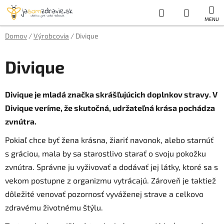
Prejsť
Hľadať
NÁKUP
na
obsah
KOŠÍK
Domov
/
Výrobcovia
/
Divique
Divique
Divique je mladá značka skrášľujúcich doplnkov stravy. V
Divique veríme, že skutočná, udržateľná krása pochádza
zvnútra.
Pokiaľ chce byť žena krásna, žiariť navonok, alebo starnúť
s gráciou, mala by sa starostlivo starať o svoju pokožku
zvnútra. Správne ju vyživovať a dodávať jej látky, ktoré sa s
vekom postupne z organizmu vytrácajú. Zároveň je taktiež
dôležité venovať pozornosť vyváženej strave a celkovo
zdravému životnému štýlu.