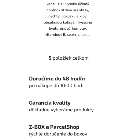
kapsule sú vysoko účinný
doplnok stravy pre vlasy,
nechty, pokožku a kĺby,
obsahujúci kolagén, kyselinu
hyalurónovú, komplex
vitamínov B, selén, zinok,...
5
položiek celkom
O
v
l
Doručíme do 48 hodín
á
pri nákupe do 10:00 hod.
d
a
c
Garancia kvality
i
dôkladne vyberáme produkty
e
p
Z-BOX a ParcelShop
r
rýchle doručenie do boxov
v