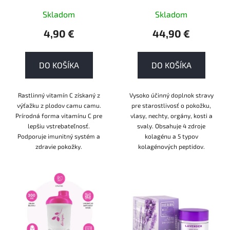
u
k
Skladom
Skladom
t
4,90 €
44,90 €
o
v
DO KOŠÍKA
DO KOŠÍKA
Rastlinný vitamín C získaný z
Vysoko účinný doplnok stravy
výťažku z plodov camu camu.
pre starostlivosť o pokožku,
Prírodná forma vitamínu C pre
vlasy, nechty, orgány, kosti a
lepšiu vstrebateľnosť.
svaly. Obsahuje 4 zdroje
Podporuje imunitný systém a
kolagénu a 5 typov
zdravie pokožky.
kolagénových peptidov.