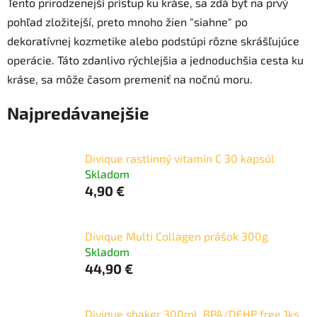
Tento prirodzenejší prístup ku kráse, sa zdá byť na prvý
pohľad zložitejší, preto mnoho žien "siahne" po
dekoratívnej kozmetike alebo podstúpi rôzne skrášľujúce
operácie. Táto zdanlivo rýchlejšia a jednoduchšia cesta ku
kráse, sa môže časom premeniť na nočnú moru.
Najpredávanejšie
Divique rastlinný vitamín C 30 kapsúl
Skladom
4,90 €
Divique Multi Collagen prášok 300g
Skladom
44,90 €
Divique shaker 300ml, BPA/DEHP free 1ks