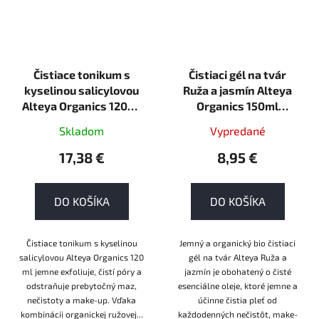
Čistiace tonikum s
Čistiaci gél na tvár
kyselinou salicylovou
Ruža a jasmín Alteya
Alteya Organics 120ml
Organics 150ml
VEGAN
ORGANIC
Skladom
Vypredané
17,38 €
8,95 €
DO KOŠÍKA
DO KOŠÍKA
Čistiace tonikum s kyselinou
Jemný a organický bio čistiaci
salicylovou Alteya Organics 120
gél na tvár Alteya Ruža a
ml jemne exfoliuje, čistí póry a
jazmín je obohatený o čisté
odstraňuje prebytočný maz,
esenciálne oleje, ktoré jemne a
nečistoty a make-up. Vďaka
účinne čistia pleť od
kombinácii organickej ružovej...
každodenných nečistôt, make-