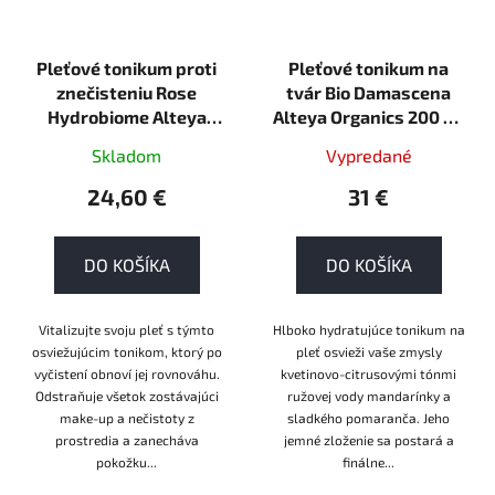
Pleťové tonikum proti
Pleťové tonikum na
znečisteniu Rose
tvár Bio Damascena
Hydrobiome Alteya
Alteya Organics 200 ml
Organics 120ml
ORGANIC
Skladom
Vypredané
ORGANIC
24,60 €
31 €
DO KOŠÍKA
DO KOŠÍKA
Vitalizujte svoju pleť s týmto
Hlboko hydratujúce tonikum na
osviežujúcim tonikom, ktorý po
pleť osvieži vaše zmysly
vyčistení obnoví jej rovnováhu.
kvetinovo-citrusovými tónmi
Odstraňuje všetok zostávajúci
ružovej vody mandarínky a
make-up a nečistoty z
sladkého pomaranča. Jeho
prostredia a zanecháva
jemné zloženie sa postará a
pokožku...
finálne...