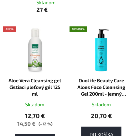
Skladom
27 €
V
AKCIA
NOVINKA
ý
AKCE
p
i
s
p
r
Aloe Vera Cleansing gel
DuoLife Beauty Care
o
čistiaci pleťový gél 125
Aloes Face Cleansing
d
ml
Gel 200ml - jemný
u
prírodný čistiaci gél,
k
Skladom
Skladom
ktorý je ideálny na
t
každodenné šetrné
12,70 €
20,70 €
o
čistenie tváre
14,50 €
(–12 %)
v
DO KOŠÍKA