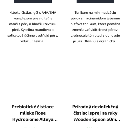
Hlboko čistiaci gél s AHA/BHA
Tonikum na minimalizáciu
komplexom pre viditeľne
pórov s niacinamídom je jemné
menšie póry a hladšiu textúru
pleťové tonikum, ktoré pomáha
pleti. Kyselina mandľová a
zmenšovať viditeľnosť pórov,
salicylová účinne uvolňujú póry,
zjednocuje tón pleti a obnovuje
redukujú lesk a...
jej jas. Obsahuje organickú...
Prebiotické čistiace
Prírodný dezinfekčný
mlieko Rose
čistiaci sprej na ruky
Hydrobiome Alteya
Wooden Spoon 50ml
Organics 120ml
VEGAN