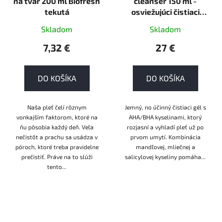
na tvár 200 ml Biofresh
cleanser 150 ml -
tekutá
osviežujúci čistiaci
produkt
Skladom
Skladom
7,32 €
27 €
DO KOŠÍKA
DO KOŠÍKA
Naša pleť čelí rôznym
Jemný, no účinný čistiaci gél s
vonkajším faktorom, ktoré na
AHA/BHA kyselinami, ktorý
ňu pôsobia každý deň. Veľa
rozjasní a vyhladí pleť už po
nečistôt a prachu sa usádza v
prvom umytí. Kombinácia
póroch, ktoré treba pravidelne
mandľovej, mliečnej a
prečistiť. Práve na to slúži
salicylovej kyseliny pomáha...
tento...