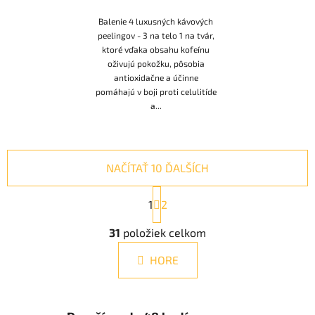
Balenie 4 luxusných kávových
peelingov - 3 na telo 1 na tvár,
ktoré vďaka obsahu kofeínu
oživujú pokožku, pôsobia
antioxidačne a účinne
pomáhajú v boji proti celulitíde
a...
NAČÍTAŤ 10 ĎALŠÍCH
S
1
t
2
r
O
á
31
položiek celkom
v
n
l
k
HORE
á
o
d
v
a
a
n
c