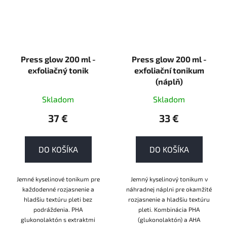
Press glow 200 ml -
Press glow 200 ml -
exfoliačný tonik
exfoliační tonikum
(náplň)
Skladom
Skladom
37 €
33 €
DO KOŠÍKA
DO KOŠÍKA
Jemné kyselinové tonikum pre
Jemný kyselinový tonikum v
každodenné rozjasnenie a
náhradnej náplni pre okamžité
hladšiu textúru pleti bez
rozjasnenie a hladšiu textúru
podráždenia. PHA
pleti. Kombinácia PHA
glukonolaktón s extraktmi
(glukonolaktón) a AHA