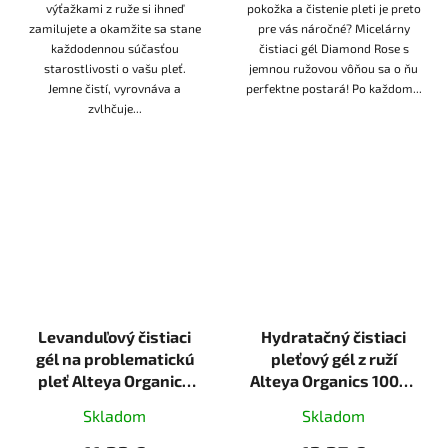
výťažkami z ruže si ihneď
pokožka a čistenie pleti je preto
zamilujete a okamžite sa stane
pre vás náročné? Micelárny
každodennou súčasťou
čistiaci gél Diamond Rose s
starostlivosti o vašu pleť.
jemnou ružovou vôňou sa o ňu
Jemne čistí, vyrovnáva a
perfektne postará! Po každom...
zvlhčuje...
Levanduľový čistiaci
Hydratačný čistiaci
gél na problematickú
pleťový gél z ruží
pleť Alteya Organics
Alteya Organics 100ml
100ml ORGANIC
ORGANIC
Skladom
Skladom