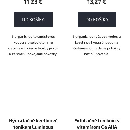
11,23 €
13,27 €
DO KOŠÍKA
DO KOŠÍKA
S organickou levanduľovou
S organickou ružovou vodou a
vodou a bisabololom na
kyselinou hyalurónovou na
čistenie a zníženie tvorby pórov
čistenie a omladenie pokožky
a zároveň upokojenie pokožky.
bez olupovania.
Hydratačné kvetinové
Exfoliačné tonikum s
tonikum Luminous
vitamínom C a AHA