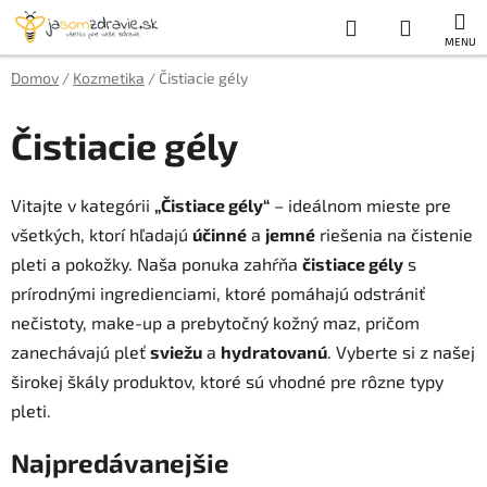
Prejsť
Hľadať
NÁKUP
na
obsah
KOŠÍK
Domov
/
Kozmetika
/
Čistiacie gély
Čistiacie gély
Vitajte v kategórii
„Čistiace gély“
– ideálnom mieste pre
všetkých, ktorí hľadajú
účinné
a
jemné
riešenia na čistenie
pleti a pokožky. Naša ponuka zahŕňa
čistiace gély
s
prírodnými ingredienciami, ktoré pomáhajú odstrániť
nečistoty, make-up a prebytočný kožný maz, pričom
zanechávajú pleť
sviežu
a
hydratovanú
. Vyberte si z našej
širokej škály produktov, ktoré sú vhodné pre rôzne typy
pleti.
Najpredávanejšie