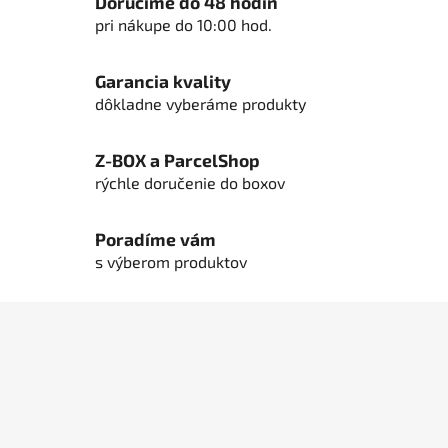
Doručíme do 48 hodín
i
i
pri nákupe do 10:00 hod.
e
e
p
Garancia kvality
r
dôkladne vyberáme produkty
v
k
y
Z-BOX a ParcelShop
v
rýchle doručenie do boxov
ý
p
Poradíme vám
i
s
s výberom produktov
u
Z
á
p
ä
t
i