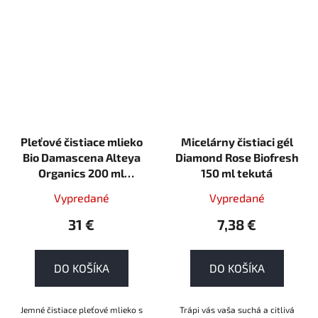
Pleťové čistiace mlieko
Micelárny čistiaci gél
Bio Damascena Alteya
Diamond Rose Biofresh
Organics 200 ml
150 ml tekutá
ORGANIC
Vypredané
Vypredané
31 €
7,38 €
DO KOŠÍKA
DO KOŠÍKA
Jemné čistiace pleťové mlieko s
Trápi vás vaša suchá a citlivá