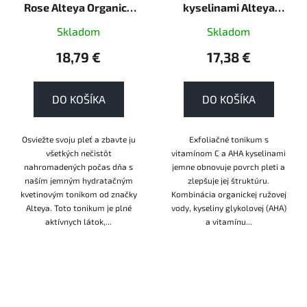
Rose Alteya Organics
kyselinami Alteya
120ml ORGANIC
Organics 120ml VEGAN
Skladom
Skladom
18,79 €
17,38 €
DO KOŠÍKA
DO KOŠÍKA
Osviežte svoju pleť a zbavte ju
Exfoliačné tonikum s
všetkých nečistôt
vitamínom C a AHA kyselinami
nahromadených počas dňa s
jemne obnovuje povrch pleti a
naším jemným hydratačným
zlepšuje jej štruktúru.
kvetinovým tonikom od značky
Kombinácia organickej ružovej
Alteya. Toto tonikum je plné
vody, kyseliny glykolovej (AHA)
aktívnych látok,...
a vitamínu...