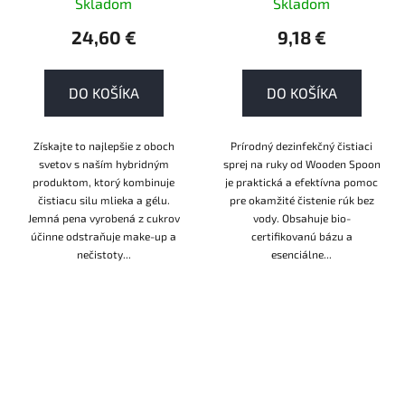
Skladom
Skladom
ORGANIC
24,60 €
9,18 €
DO KOŠÍKA
DO KOŠÍKA
Získajte to najlepšie z oboch
Prírodný dezinfekčný čistiaci
svetov s naším hybridným
sprej na ruky od Wooden Spoon
produktom, ktorý kombinuje
je praktická a efektívna pomoc
čistiacu silu mlieka a gélu.
pre okamžité čistenie rúk bez
Jemná pena vyrobená z cukrov
vody. Obsahuje bio-
účinne odstraňuje make-up a
certifikovanú bázu a
nečistoty...
esenciálne...