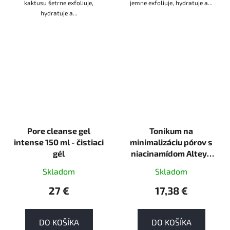
kaktusu šetrne exfoliuje,
jemne exfoliuje, hydratuje a...
hydratuje a...
Pore cleanse gel
Tonikum na
intense 150 ml - čistiaci
minimalizáciu pórov s
gél
niacinamídom Alteya
Organics 120ml VEGAN
Skladom
Skladom
27 €
17,38 €
DO KOŠÍKA
DO KOŠÍKA