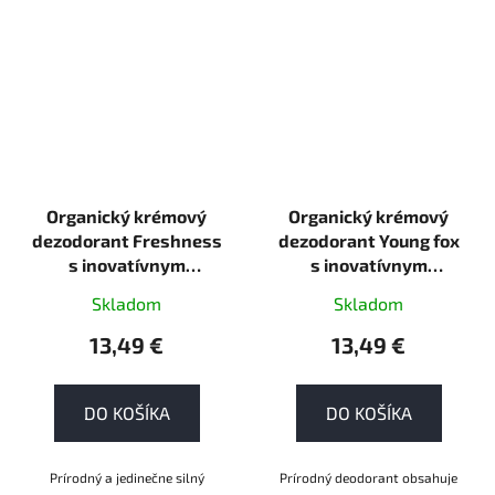
Organický krémový
Organický krémový
dezodorant Freshness
dezodorant Young fox
s inovatívnym
s inovatívnym
aplikátorom Wooden
aplikátorom Wooden
Skladom
Skladom
Spoon 40 ml ECO
Spoon 40 ml
13,49 €
13,49 €
DO KOŠÍKA
DO KOŠÍKA
Prírodný a jedinečne silný
Prírodný deodorant obsahuje