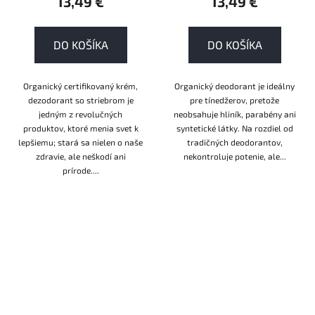
13,49 €
13,49 €
DO KOŠÍKA
DO KOŠÍKA
Organický certifikovaný krém,
Organický deodorant je ideálny
dezodorant so striebrom je
pre tínedžerov, pretože
jedným z revolučných
neobsahuje hliník, parabény ani
produktov, ktoré menia svet k
syntetické látky. Na rozdiel od
lepšiemu; stará sa nielen o naše
tradičných deodorantov,
zdravie, ale neškodí ani
nekontroluje potenie, ale...
prírode....