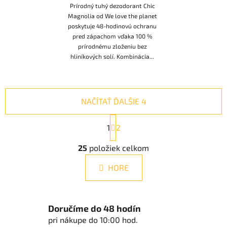
Prírodný tuhý dezodorant Chic
Magnolia od We love the planet
poskytuje 48-hodinovú ochranu
pred zápachom vďaka 100 %
prírodnému zloženiu bez
hliníkových solí. Kombinácia...
NAČÍTAŤ ĎALŠIE 4
S
1
t
2
r
O
á
25
položiek celkom
v
n
l
k
HORE
á
o
d
v
a
a
n
c
Doručíme do 48 hodín
i
i
pri nákupe do 10:00 hod.
e