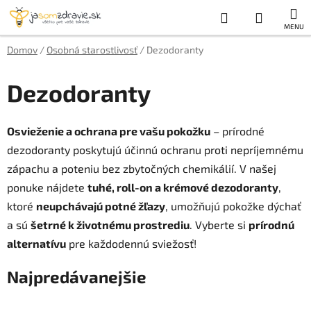
Prejsť
Hľadať
NÁKUP
na
obsah
KOŠÍK
Domov
/
Osobná starostlivosť
/
Dezodoranty
Dezodoranty
Osvieženie a ochrana pre vašu pokožku
– prírodné
dezodoranty poskytujú účinnú ochranu proti nepríjemnému
zápachu a poteniu bez zbytočných chemikálií. V našej
ponuke nájdete
tuhé, roll-on a krémové dezodoranty
,
ktoré
neupchávajú potné žľazy
, umožňujú pokožke dýchať
a sú
šetrné k životnému prostrediu
. Vyberte si
prírodnú
alternatívu
pre každodennú sviežosť!
Najpredávanejšie