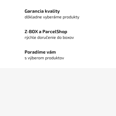
e
p
Garancia kvality
r
dôkladne vyberáme produkty
v
k
y
Z-BOX a ParcelShop
v
rýchle doručenie do boxov
ý
p
Poradíme vám
i
s
s výberom produktov
u
Z
á
p
ä
t
i
e