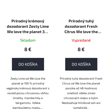
Prírodný krémový
Prírodný tuhý
dezodorant Zesty Lime
dezodorant Fresh
We love the planet 35g
Citrus We love the
krém
planet 40g tuhá
Skladom
Vypredané
8 €
8 €
DO KOŠÍKA
DO KOŠÍKA
Zesty Lime od We love the
Prírodný tuhý dezodorant Fresh
planet je 100 % prírodný
Citrus od We love the planet
vegánsky krémový dezodorant s
ponúka až 48-hodinovú
osviežujúcou citrusovou vôňou
sviežosť vďaka zmesi
limetky, mandarínky a
citrusových olejov a bylín.
bergamotu. Vďaka
Neobsahuje hliníkové soli ani
bambuckému maslu,...
syntetické...