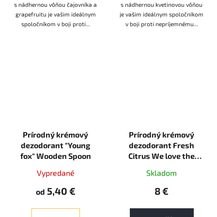
s nádhernou vôňou čajovníka a
s nádhernou kvetinovou vôňou
grapefruitu je vašim ideálnym
je vašim ideálnym spoločníkom
spoločníkom v boji proti...
v boji proti nepríjemnému...
Prírodný krémový
Prírodný krémový
dezodorant "Young
dezodorant Fresh
fox" Wooden Spoon
Citrus We love the
planet 35g krém
Vypredané
Skladom
5,40 €
8 €
od