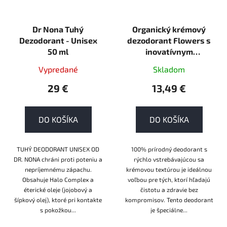
Dr Nona Tuhý
Organický krémový
Dezodorant - Unisex
dezodorant Flowers s
50 ml
inovatívnym
aplikátorom Wooden
Vypredané
Skladom
Spoon 40 ml ECO
29 €
13,49 €
DO KOŠÍKA
DO KOŠÍKA
TUHÝ DEODORANT UNISEX OD
100% prírodný deodorant s
DR. NONA chráni proti poteniu a
rýchlo vstrebávajúcou sa
nepríjemnému zápachu.
krémovou textúrou je ideálnou
Obsahuje Halo Complex a
voľbou pre tých, ktorí hľadajú
éterické oleje (jojobový a
čistotu a zdravie bez
šípkový olej), ktoré pri kontakte
kompromisov. Tento deodorant
s pokožkou...
je špeciálne...