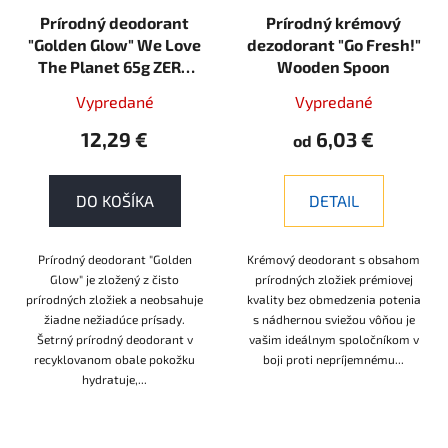
Prírodný deodorant
Prírodný krémový
"Golden Glow" We Love
dezodorant "Go Fresh!"
The Planet 65g ZERO
Wooden Spoon
PLASTIC
Vypredané
Vypredané
12,29 €
6,03 €
od
DO KOŠÍKA
DETAIL
Prírodný deodorant "Golden
Krémový deodorant s obsahom
Glow" je zložený z čisto
prírodných zložiek prémiovej
prírodných zložiek a neobsahuje
kvality bez obmedzenia potenia
žiadne nežiadúce prísady.
s nádhernou sviežou vôňou je
Šetrný prírodný deodorant v
vašim ideálnym spoločníkom v
recyklovanom obale pokožku
boji proti nepríjemnému...
hydratuje,...