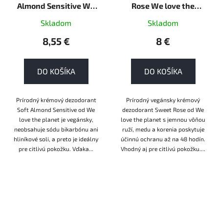
Almond Sensitive We
Rose We love the
love the planet 35g
planet 35g krém
Skladom
Skladom
krém
8,55 €
8 €
DO KOŠÍKA
DO KOŠÍKA
Prírodný krémový dezodorant
Prírodný vegánsky krémový
Soft Almond Sensitive od We
dezodorant Sweet Rose od We
love the planet je vegánsky,
love the planet s jemnou vôňou
neobsahuje sódu bikarbónu ani
ruží, medu a korenia poskytuje
hliníkové soli, a preto je ideálny
účinnú ochranu až na 48 hodín.
pre citlivú pokožku. Vďaka...
Vhodný aj pre citlivú pokožku....