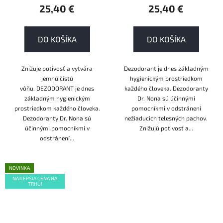
25,40 €
25,40 €
DO KOŠÍKA
DO KOŠÍKA
Znižuje potivosť a vytvára
Dezodorant je dnes základným
jemnú čistú
hygienickým prostriedkom
vôňu. DEZODORANT je dnes
každého človeka. Dezodoranty
základným hygienickým
Dr. Nona sú účinnými
prostriedkom každého človeka.
pomocníkmi v odstránení
Dezodoranty Dr. Nona sú
nežiaducich telesných pachov.
účinnými pomocníkmi v
Znižujú potivosť a...
odstránení...
NOVINKA
NAJLEPŠIA CENA NA
TRHU!