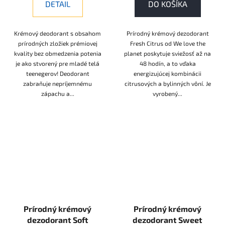
DETAIL
DO KOŠÍKA
Krémový deodorant s obsahom
Prírodný krémový dezodorant
prírodných zložiek prémiovej
Fresh Citrus od We love the
kvality bez obmedzenia potenia
planet poskytuje sviežosť až na
je ako stvorený pre mladé telá
48 hodín, a to vďaka
teenegerov! Deodorant
energizujúcej kombinácii
zabraňuje nepríjemnému
citrusových a bylinných vôní. Je
zápachu a...
vyrobený...
Prírodný krémový
Prírodný krémový
dezodorant Soft
dezodorant Sweet