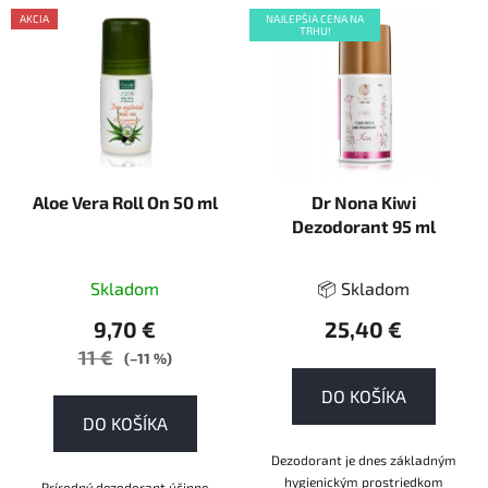
V
AKCIA
NAJLEPŠIA CENA NA
ý
TRHU!
p
i
s
p
r
Aloe Vera Roll On 50 ml
Dr Nona Kiwi
o
Dezodorant 95 ml
d
u
k
Skladom
📦 Skladom
t
9,70 €
25,40 €
o
11 €
(–11 %)
v
DO KOŠÍKA
DO KOŠÍKA
Dezodorant je dnes základným
hygienickým prostriedkom
Prírodný dezodorant účinne