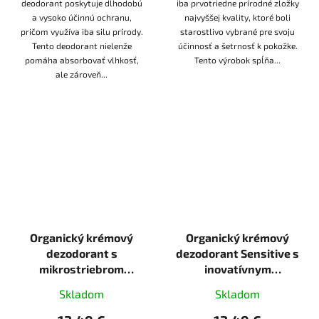
deodorant poskytuje dlhodobú
iba prvotriedne prírodné zložky
a vysoko účinnú ochranu,
najvyššej kvality, ktoré boli
pričom využíva iba silu prírody.
starostlivo vybrané pre svoju
Tento deodorant nielenže
účinnosť a šetrnosť k pokožke.
pomáha absorbovať vlhkosť,
Tento výrobok spĺňa...
ale zároveň...
Organický krémový
Organický krémový
dezodorant s
dezodorant Sensitive s
mikrostriebrom
inovatívnym
Wooden Spoon 40ml
aplikátorom Wooden
Skladom
Skladom
tekutá
Spoon 40 ml ECO