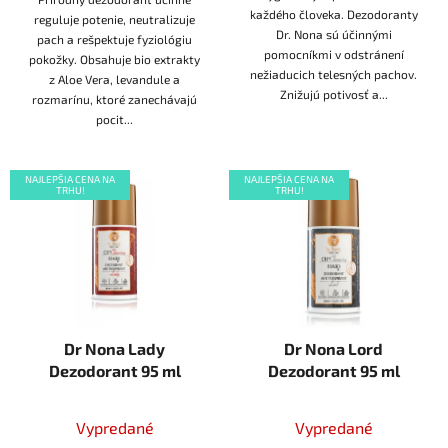
každého človeka. Dezodoranty
reguluje potenie, neutralizuje
Dr. Nona sú účinnými
pach a rešpektuje fyziológiu
pomocníkmi v odstránení
pokožky. Obsahuje bio extrakty
nežiaducich telesných pachov.
z Aloe Vera, levandule a
Znižujú potivosť a...
rozmarínu, ktoré zanechávajú
pocit...
NAJLEPŠIA CENA NA
NAJLEPŠIA CENA NA
TRHU!
TRHU!
Dr Nona Lady
Dr Nona Lord
Dezodorant 95 ml
Dezodorant 95 ml
Vypredané
Vypredané