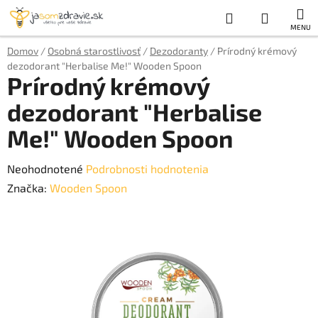
Prejsť
Hľadať
NÁKUP
na
obsah
KOŠÍK
Domov
/
Osobná starostlivosť
/
Dezodoranty
/
Prírodný krémový
dezodorant "Herbalise Me!" Wooden Spoon
Prírodný krémový
dezodorant "Herbalise
Me!" Wooden Spoon
Priemerné
Neohodnotené
Podrobnosti hodnotenia
hodnotenie
Značka:
Wooden Spoon
produktu
je
0,0
z
5
hviezdičiek.