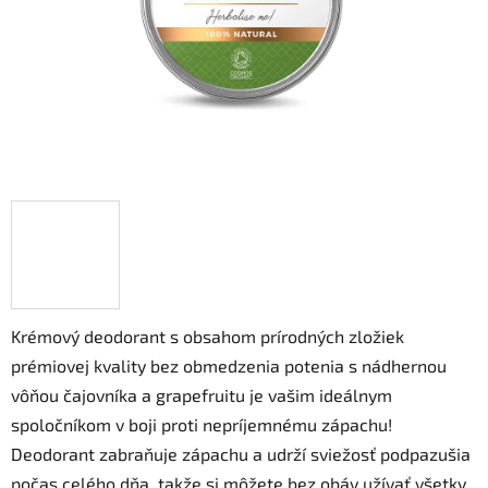
Krémový deodorant s obsahom prírodných zložiek
prémiovej kvality bez obmedzenia potenia s nádhernou
vôňou čajovníka a grapefruitu je vašim ideálnym
spoločníkom v boji proti nepríjemnému zápachu!
Deodorant zabraňuje zápachu a udrží sviežosť podpazušia
počas celého dňa, takže si môžete bez obáv užívať všetky