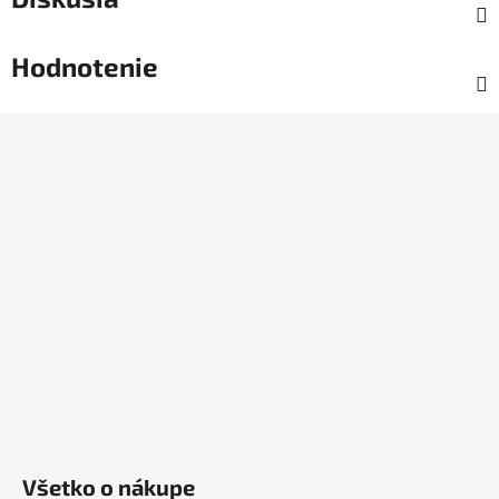
Hodnotenie
Z
á
p
ä
t
i
e
Všetko o nákupe