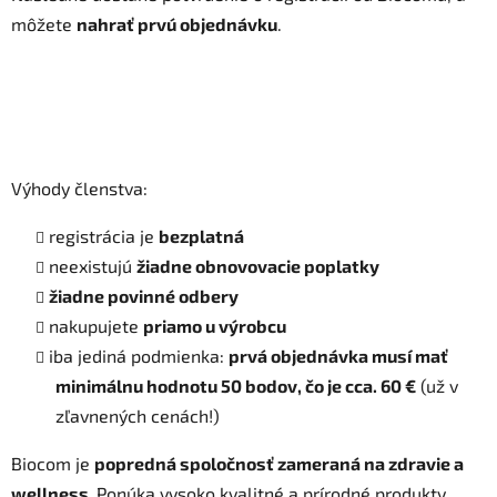
môžete
nahrať
prvú objednávku
.
Výhody členstva:
registrácia je
bezplatná
neexistujú
žiadne obnovovacie poplatky
žiadne povinné odbery
nakupujete
priamo u výrobcu
iba jediná podmienka:
prvá objednávka musí mať
minimálnu hodnotu 50 bodov, čo je cca. 60 €
(už v
zľavnených cenách!)
Biocom je
popredná spoločnosť zameraná na zdravie a
wellness.
Ponúka vysoko kvalitné a prírodné produkty,