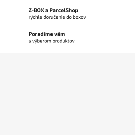
Z-BOX a ParcelShop
rýchle doručenie do boxov
Poradíme vám
s výberom produktov
Z
á
p
ä
t
i
e