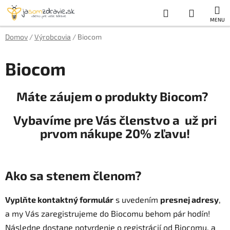
Prejsť
Hľadať
NÁKUP
na
obsah
KOŠÍK
Domov
/
Výrobcovia
/
Biocom
Biocom
Máte záujem o produkty Biocom?
Vybavíme pre Vás členstvo a
už pri
prvom nákupe 20% zľavu!
Ako sa stenem členom?
Vyplňte kontaktný formulár
s uvedením
presnej adresy
,
a my Vás zaregistrujeme do Biocomu behom pár hodín!
Následne dostane potvrdenie o registrácií od Biocomu, a