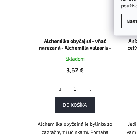
použív
Nast
Alchemilka obyčajná - vňať
Aní
narezaná - Alchemilla vulgaris -
celý
Herba alchemillae 50 g
Skladom
3,62 €
DO KOŠÍKA
Alchemilka obyčajná je bylinka so
Jed
zázračnými účinkami. Pomáha
vám 