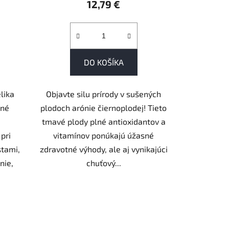
12,79 €
DO KOŠÍKA
lika
Objavte silu prírody v sušených
nné
plodoch arónie čiernoplodej! Tieto
e
tmavé plody plné antioxidantov a
pri
vitamínov ponúkajú úžasné
stami,
zdravotné výhody, ale aj vynikajúci
nie,
chuťový...