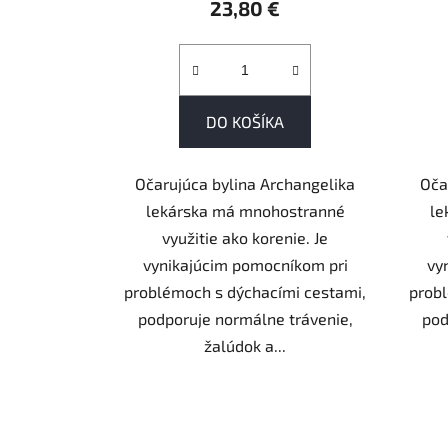
23,80 €
DO KOŠÍKA
Očarujúca bylina Archangelika
Oča
lekárska má mnohostranné
le
využitie ako korenie. Je
vynikajúcim pomocníkom pri
vy
problémoch s dýchacími cestami,
probl
podporuje normálne trávenie,
pod
žalúdok a...