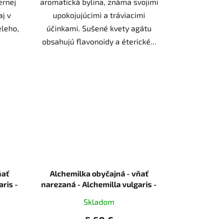
ernej
aromatická bylina, známa svojimi
aj v
upokojujúcimi a tráviacimi
eleho,
účinkami. Sušené kvety agátu
obsahujú flavonoidy a éterické...
Alchemilka obyčajná - vňať
ris -
narezaná - Alchemilla vulgaris -
 g
Herba alchemillae 250 g
Skladom