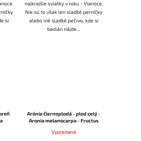
ianoce.
najkrajšie sviatky v roku - Vianoce.
rníčky
Nie sú to však len sladké perníčky
e si
alebo iné sladké pečivo, kde si
badián nájde...
oreň
Arónia čiernoplodá - plod celý -
ca
Aronia melanocarpa - Fructus
e 50 g
aroniae 1000 g
Vypredané