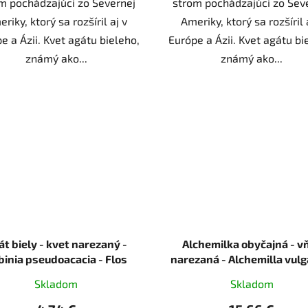
m pochádzajúci zo Severnej
strom pochádzajúci zo Sev
riky, ktorý sa rozšíril aj v
Ameriky, ktorý sa rozšíril 
e a Ázii. Kvet agátu bieleho,
Európe a Ázii. Kvet agátu bi
známý ako...
známý ako...
át biely - kvet narezaný -
Alchemilka obyčajná - vňať
binia pseudoacacia - Flos
narezaná - Alchemilla vulga
robiniae 50 g
Herba alchemillae 1000
Skladom
Skladom