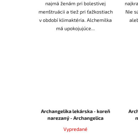
najmä ženám pri bolestivej
najkra
menštruácii a tiež pri ťažkostiach
Nie s
v období klimaktéria. Alchemilka
ale
má upokojujúce...
Archangelika lekárska - koreň
Arc
narezaný - Archangelica
n
officinalis - Radix angelicae 1000
offic
Vypredané
g