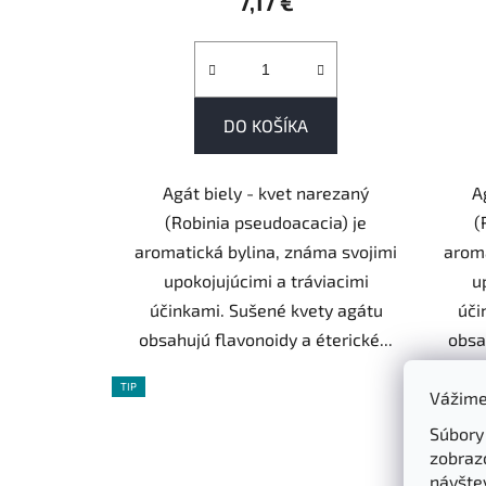
7,17 €
DO KOŠÍKA
Agát biely - kvet narezaný
A
(Robinia pseudoacacia) je
(
aromatická bylina, známa svojimi
aroma
upokojujúcimi a tráviacimi
u
účinkami. Sušené kvety agátu
úči
obsahujú flavonoidy a éterické...
obsa
TIP
Vážime
Súbory
zobraz
návštev