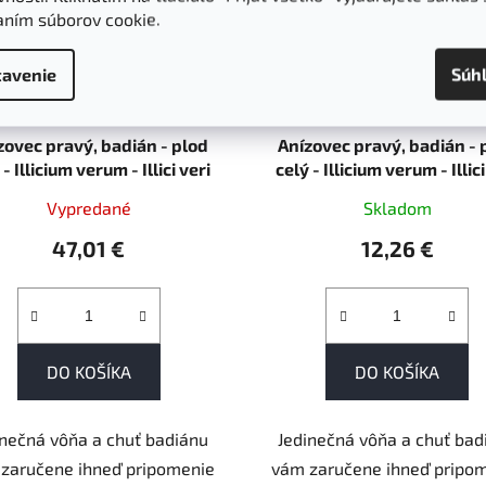
aním súborov cookie.
avenie
Súh
zovec pravý, badián - plod
Anízovec pravý, badián - 
 - Illicium verum - Illici veri
celý - Illicium verum - Illici
fructus 1000 g
fructus 250 g
Vypredané
Skladom
47,01 €
12,26 €
DO KOŠÍKA
DO KOŠÍKA
inečná vôňa a chuť badiánu
Jedinečná vôňa a chuť bad
zaručene ihneď pripomenie
vám zaručene ihneď pripo