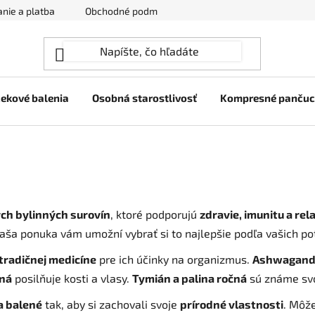
nie a platba
Obchodné podmienky
Ochrana osobných úda
ekové balenia
Osobná starostlivosť
Kompresné panču
ch bylinných surovín
, ktoré podporujú
zdravie, imunitu a rel
naša ponuka vám umožní vybrať si to najlepšie podľa vašich pot
tradičnej medicíne
pre ich účinky na organizmus.
Ashwagan
ľná
posilňuje kosti a vlasy.
Tymián a palina ročná
sú známe sv
a balené
tak, aby si zachovali svoje
prírodné vlastnosti
. Môže