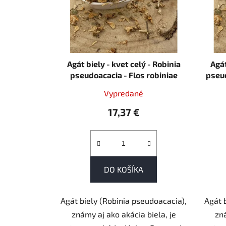
p
r
o
d
u
Agát biely - kvet celý - Robinia
Agát
k
pseudoacacia - Flos robiniae
pseud
1000 g
t
Vypredané
o
17,37 €
v
DO KOŠÍKA
Agát biely (Robinia pseudoacacia),
Agát 
známy aj ako akácia biela, je
zná