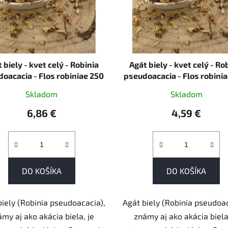
 biely - kvet celý - Robinia
Agát biely - kvet celý - Ro
oacacia - Flos robiniae 250
pseudoacacia - Flos robinia
g
Skladom
Skladom
6,86 €
4,59 €
DO KOŠÍKA
DO KOŠÍKA
biely (Robinia pseudoacacia),
Agát biely (Robinia pseudoac
my aj ako akácia biela, je
známy aj ako akácia biela