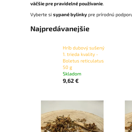
väčšie pre pravidelné používanie
.
Vyberte si
sypané bylinky
pre prírodnú podporu
Najpredávanejšie
Hríb dubový sušený
1. trieda kvality -
Boletus reticulatus
50 g
Skladom
9,62 €
V
ý
p
i
s