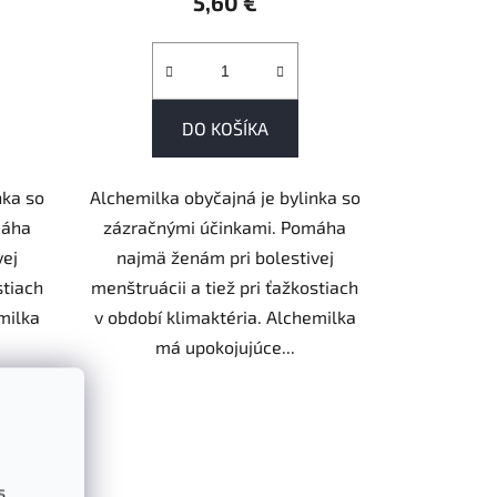
5,60 €
DO KOŠÍKA
nka so
Alchemilka obyčajná je bylinka so
máha
zázračnými účinkami. Pomáha
vej
najmä ženám pri bolestivej
stiach
menštruácii a tiež pri ťažkostiach
milka
v období klimaktéria. Alchemilka
má upokojujúce...
s