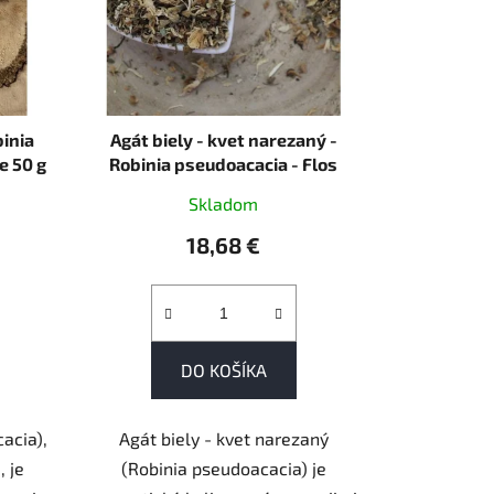
binia
Agát biely - kvet narezaný -
e 50 g
Robinia pseudoacacia - Flos
robiniae 1000 g
Skladom
18,68 €
DO KOŠÍKA
acia),
Agát biely - kvet narezaný
, je
(Robinia pseudoacacia) je