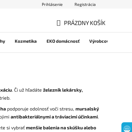
Prihlásenie
Registrácia
jov
PRÁZDNY KOŠÍK
NÁKUPNÝ
chy
Kozmetika
EKO domácnosť
Výrobcovia
Pre 
KOŠÍK
axáciu
. Či už hľadáte
železník lekársky,
rieb.
dha
podporuje odolnosť voči stresu,
mursalský
ojimi
antibakteriálnymi a tráviacimi účinkami
.
te si vybrať
menšie balenia na skúšku alebo