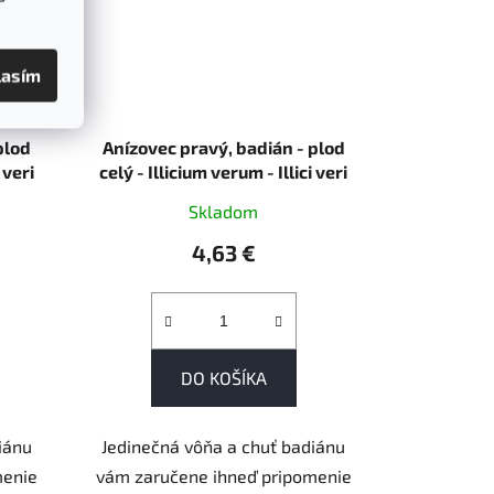
lasím
plod
Anízovec pravý, badián - plod
 veri
celý - Illicium verum - Illici veri
fructus 50 g
Skladom
4,63 €
DO KOŠÍKA
iánu
Jedinečná vôňa a chuť badiánu
menie
vám zaručene ihneď pripomenie