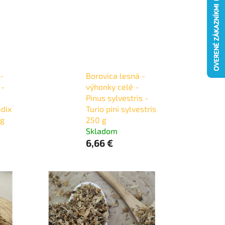
-
Borovica lesná -
 -
výhonky celé -
Pinus sylvestris -
adix
Turio pini sylvestris
 g
250 g
Skladom
6,66 €