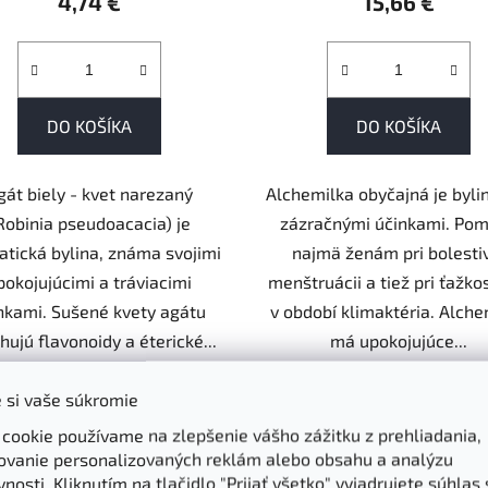
4,74 €
15,66 €
DO KOŠÍKA
DO KOŠÍKA
gát biely - kvet narezaný
Alchemilka obyčajná je byli
Robinia pseudoacacia) je
zázračnými účinkami. Po
tická bylina, známa svojimi
najmä ženám pri bolesti
pokojujúcimi a tráviacimi
menštruácii a tiež pri ťažko
nkami. Sušené kvety agátu
v období klimaktéria. Alche
hujú flavonoidy a éterické...
má upokojujúce...
 si vaše súkromie
 cookie používame na zlepšenie vášho zážitku z prehliadania,
ovanie personalizovaných reklám alebo obsahu a analýzu
nosti. Kliknutím na tlačidlo "Prijať všetko" vyjadrujete súhlas 