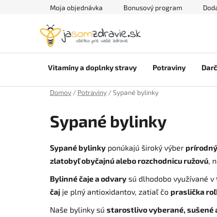
Prejsť
Moja objednávka
Bonusový program
Doda
na
obsah
Vitamíny a doplnky stravy
Potraviny
Darč
Domov
/
Potraviny
/
Sypané bylinky
Sypané bylinky
Sypané bylinky
ponúkajú široký výber
prírodný
zlatobyľ obyčajnú alebo rozchodnicu ružovú
, 
Bylinné čaje a odvary
sú dlhodobo využívané v
čaj
je plný antioxidantov, zatiaľ čo
praslička ro
Naše bylinky sú
starostlivo vyberané, sušené 