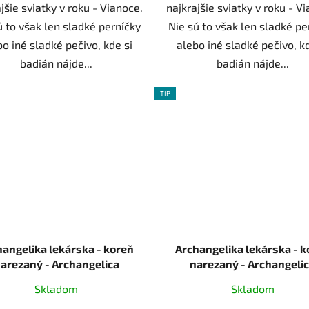
jšie sviatky v roku - Vianoce.
najkrajšie sviatky v roku - V
ú to však len sladké perníčky
Nie sú to však len sladké pe
bo iné sladké pečivo, kde si
alebo iné sladké pečivo, kd
badián nájde...
badián nájde...
TIP
hangelika lekárska - koreň
Archangelika lekárska - k
arezaný - Archangelica
narezaný - Archangeli
inalis - Radix angelicae 250 g
officinalis - Radix angelica
Skladom
Skladom