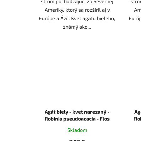
strom pochádzajúci zo Severnej
stro
Ameriky, ktorý sa rozšíril aj v
Ame
Európe a Ázii. Kvet agátu bieleho,
Európ
známý ako...
Agát biely - kvet narezaný -
Ag
Robinia pseudoacacia - Flos
Ro
robiniae 250 g
Skladom