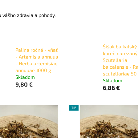
 vášho zdravia a pohody.
Šišak bajkalský 
Palina ročná - vňať
koreň narezaný
- Artemisia annuua
Scutellaria
- Herba artemisiae
baicalensis - R
annuuae 1000 g
scutellariae 50
Skladom
Skladom
9,80 €
6,86 €
TIP