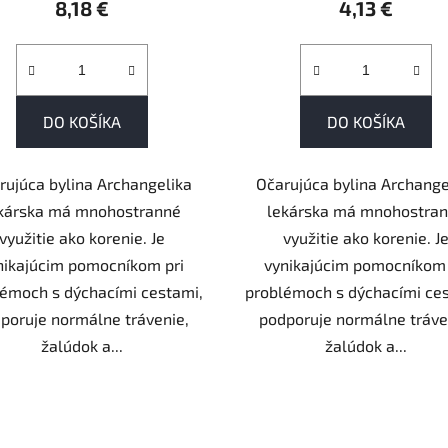
8,18 €
4,13 €
DO KOŠÍKA
DO KOŠÍKA
rujúca bylina Archangelika
Očarujúca bylina Archange
kárska má mnohostranné
lekárska má mnohostra
využitie ako korenie. Je
využitie ako korenie. J
nikajúcim pomocníkom pri
vynikajúcim pomocníkom 
émoch s dýchacími cestami,
problémoch s dýchacími ce
poruje normálne trávenie,
podporuje normálne tráve
žalúdok a...
žalúdok a...