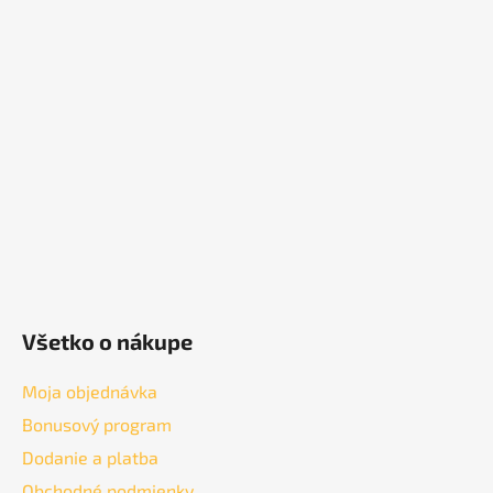
á
p
ä
t
i
e
Všetko o nákupe
Moja objednávka
Bonusový program
Dodanie a platba
Obchodné podmienky