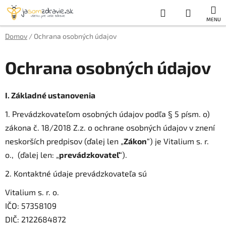
Prejsť
Hľadať
NÁKUP
na
obsah
KOŠÍK
Domov
/
Ochrana osobných údajov
Ochrana osobných údajov
I.
Základné ustanovenia
1. Prevádzkovateľom osobných údajov podľa § 5 písm. o)
zákona č. 18/2018 Z.z. o ochrane osobných údajov v znení
neskorších predpisov (ďalej len „
Zákon
“) je Vitalium s. r.
o., (ďalej len: „
prevádzkovateľ
“).
2. Kontaktné údaje prevádzkovateľa sú
Vitalium s. r. o.
IČO: 57358109
DIČ: 2122684872