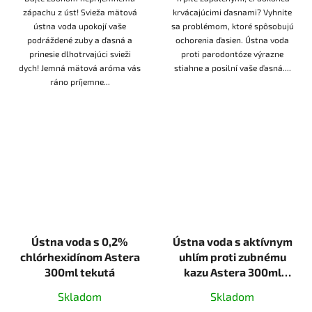
zápachu z úst! Svieža mätová
krvácajúcimi ďasnami? Vyhnite
ústna voda upokojí vaše
sa problémom, ktoré spôsobujú
podráždené zuby a ďasná a
ochorenia ďasien. Ústna voda
prinesie dlhotrvajúci svieži
proti parodontóze výrazne
dych! Jemná mätová aróma vás
stiahne a posilní vaše ďasná....
ráno príjemne...
Ústna voda s 0,2%
Ústna voda s aktívnym
chlórhexidínom Astera
uhlím proti zubnému
300ml tekutá
kazu Astera 300ml
tekutá
Skladom
Skladom