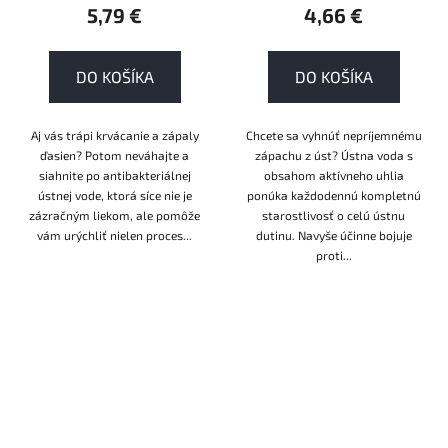
5,79 €
4,66 €
DO KOŠÍKA
DO KOŠÍKA
Aj vás trápi krvácanie a zápaly
Chcete sa vyhnúť nepríjemnému
ďasien? Potom neváhajte a
zápachu z úst? Ústna voda s
siahnite po antibakteriálnej
obsahom aktívneho uhlia
ústnej vode, ktorá síce nie je
ponúka každodennú kompletnú
zázračným liekom, ale pomôže
starostlivosť o celú ústnu
vám urýchliť nielen proces...
dutinu. Navyše účinne bojuje
proti...