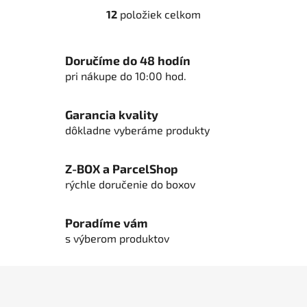
12
položiek celkom
O
v
l
Doručíme do 48 hodín
á
pri nákupe do 10:00 hod.
d
a
c
Garancia kvality
i
dôkladne vyberáme produkty
e
p
Z-BOX a ParcelShop
r
rýchle doručenie do boxov
v
k
y
Poradíme vám
v
s výberom produktov
ý
p
Z
i
á
s