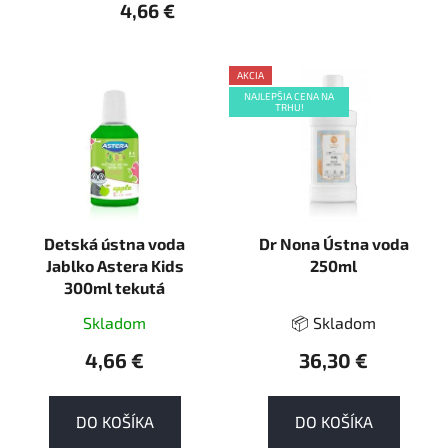
4,66 €
V
AKCIA
ý
NAJLEPŠIA CENA NA
TRHU!
p
AKCE
i
s
p
r
Detská ústna voda
Dr Nona Ústna voda
o
Jablko Astera Kids
250ml
d
300ml tekutá
u
k
Skladom
📦 Skladom
t
4,66 €
36,30 €
o
v
DO KOŠÍKA
DO KOŠÍKA