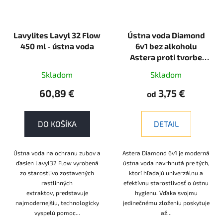
Lavylites Lavyl 32 Flow
Ústna voda Diamond
450 ml - ústna voda
6v1 bez alkoholu
Astera proti tvorbe
zubného kameňa
Skladom
Skladom
60,89 €
3,75 €
od
DO KOŠÍKA
DETAIL
Ústna voda na ochranu zubov a
Astera Diamond 6v1 je moderná
ďasien Lavyl32 Flow vyrobená
ústna voda navrhnutá pre tých,
zo starostlivo zostavených
ktorí hľadajú univerzálnu a
rastlinných
efektívnu starostlivosť o ústnu
extraktov, predstavuje
hygienu. Vďaka svojmu
najmodernejšiu, technologicky
jedinečnému zloženiu poskytuje
vyspelú pomoc...
až...