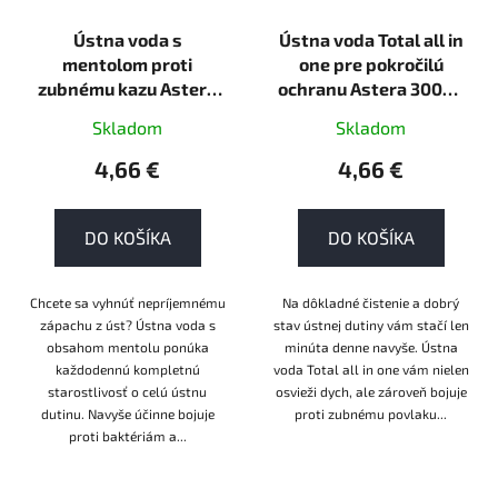
Ústna voda s
Ústna voda Total all in
mentolom proti
one pre pokročilú
zubnému kazu Astera
ochranu Astera 300ml
300ml tekutá
tekutá
Skladom
Skladom
4,66 €
4,66 €
DO KOŠÍKA
DO KOŠÍKA
Chcete sa vyhnúť nepríjemnému
Na dôkladné čistenie a dobrý
zápachu z úst? Ústna voda s
stav ústnej dutiny vám stačí len
obsahom mentolu ponúka
minúta denne navyše. Ústna
každodennú kompletnú
voda Total all in one vám nielen
starostlivosť o celú ústnu
osvieži dych, ale zároveň bojuje
dutinu. Navyše účinne bojuje
proti zubnému povlaku...
proti baktériám a...