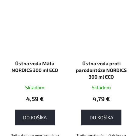
Ústna voda Mäta
Ústna voda proti
NORDICS 300 ml ECO
parodontóze NORDICS
300 ml ECO
Skladom
Skladom
4,59 €
4,79 €
DO KOŠÍKA
DO KOŠÍKA
Dajte zbohom nepríjemnému
Trpíte zapálenými, či dokonca