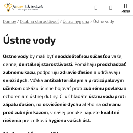
Prejsť
Hľadať
NÁKUP
na
obsah
KOŠÍK
Domov
/
Osobná starostlivosť
/
Ústna hygiena
/
Ústne vody
Ústne vody
Ústne vody
by mali byť
neoddeliteľnou súčasťou
vašej
dennej
dentálnej starostlivosti
. Pomáhajú
predchádzať
zubnému kazu
, podporujú
zdravie ďasien
a udržiavajú
svieži dych
. Vďaka
antibakteriálnym
a
protizápalovým
účinkom
dokážu účinne bojovať proti
zubnému povlaku
a
ochoreniam ústnej dutiny. Či už hľadáte
ústnu vodu proti
zápalu ďasien
, na
osvieženie dychu
alebo na
ochranu
pred zubným kazom
, v našej ponuke nájdete
kvalitné
riešenia
pre celkovú
hygienu vašich úst
.