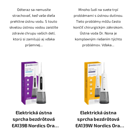
Odteraz sa nemusíte
Mnoho ľudí na svete trpí
strachovať, keď vaše dieťa
problémami s ústnou dutinou.
prehltne ústnu vodu. S touto
Tieto problémy môžu často
skvelou ústnou vodou zaistíte
končiť chirurgickým zákrokom.
zdravie chrupu vašich detí,
Ústna voda Dr. Nona je
ktorú si zamilujú aj vďaka
komplexným riešením týchto
príjemnej...
problémov. Vďaka...
Elektrická ústna
Elektrická ústna
sprcha bezdrôtová
sprcha bezdrôtová
EA139B Nordics Oral
EA139W Nordics Oral
Care 300ml dospelých
Care 300ml dospelých