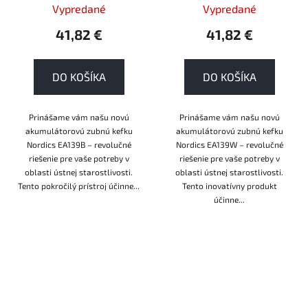
Vypredané
Vypredané
41,82 €
41,82 €
DO KOŠÍKA
DO KOŠÍKA
Prinášame vám našu novú
Prinášame vám našu novú
akumulátorovú zubnú kefku
akumulátorovú zubnú kefku
Nordics EA139B – revolučné
Nordics EA139W – revolučné
riešenie pre vaše potreby v
riešenie pre vaše potreby v
oblasti ústnej starostlivosti.
oblasti ústnej starostlivosti.
Tento pokročilý prístroj účinne...
Tento inovatívny produkt
účinne...