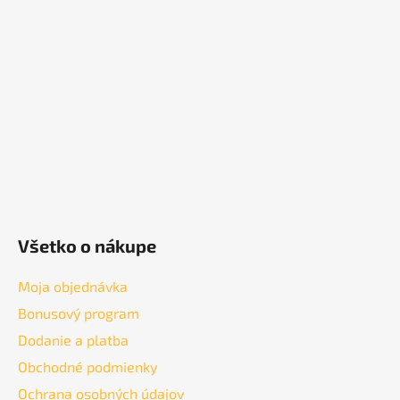
u
p
ä
t
i
e
Všetko o nákupe
Moja objednávka
Bonusový program
Dodanie a platba
Obchodné podmienky
Ochrana osobných údajov