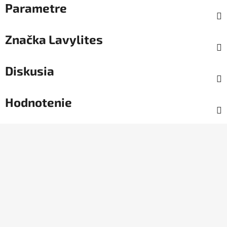
Parametre
Značka
Lavylites
Diskusia
Hodnotenie
Z
á
p
ä
t
i
e