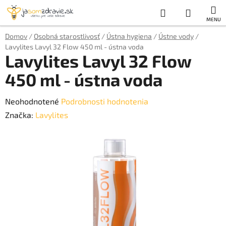
Prejsť
Hľadať
NÁKUP
na
obsah
KOŠÍK
Domov
/
Osobná starostlivosť
/
Ústna hygiena
/
Ústne vody
/
Lavylites Lavyl 32 Flow 450 ml - ústna voda
Lavylites Lavyl 32 Flow
450 ml - ústna voda
Priemerné
Neohodnotené
Podrobnosti hodnotenia
hodnotenie
Značka:
Lavylites
produktu
je
0,0
z
5
hviezdičiek.