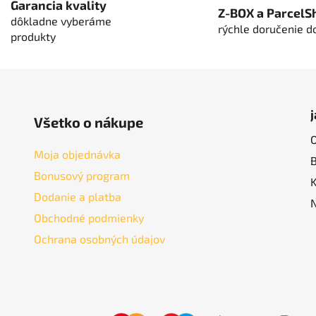
Garancia kvality
á
Z-BOX a ParcelS
dôkladne vyberáme
d
rýchle doručenie d
produkty
a
c
i
e
p
r
Všetko o nákupe
v
k
Moja objednávka
y
Bonusový program
v
Dodanie a platba
ý
p
Obchodné podmienky
i
Ochrana osobných údajov
s
u