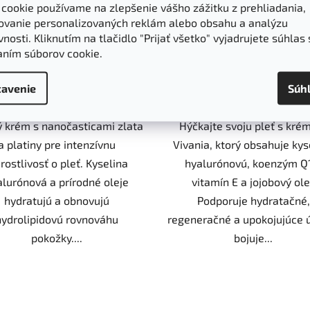
31,90 €
33,90 €
(–11 %)
(–12 %)
 cookie používame na zlepšenie vášho zážitku z prehliadania,
ovanie personalizovaných reklám alebo obsahu a analýzu
nosti. Kliknutím na tlačidlo "Prijať všetko" vyjadrujete súhlas 
aním súborov cookie.
DO KOŠÍKA
DO KOŠÍKA
avenie
Súh
 krém s nanočasticami zlata
Hýčkajte svoju pleť s kr
a platiny pre intenzívnu
Vivania, ktorý obsahuje kys
rostlivosť o pleť. Kyselina
hyalurónovú, koenzým Q
alurónová a prírodné oleje
vitamín E a jojobový ole
hydratujú a obnovujú
Podporuje hydratačné,
hydrolipidovú rovnováhu
regeneračné a upokojujúce ú
pokožky....
bojuje...
O
v
l