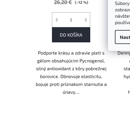
26,20 €
(–12 %)
Súbory
zobraz
návštev
použív
DO KOŠÍKA
Nast
Podporte krásu a zdravie pleti s
Denný
gélom obsahujúcim Pycnogenol,
silný antioxidant z kôry pobrežnej
sta
borovice. Obnovuje elasticitu,
hy
bojuje proti príznakom starnutia a
únavy....