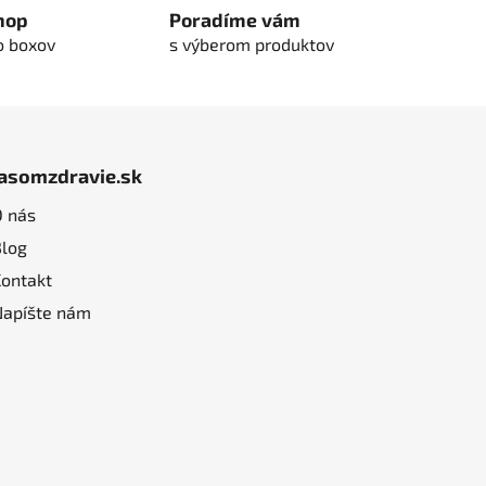
hop
Poradíme vám
o boxov
s výberom produktov
jasomzdravie.sk
O nás
Blog
Kontakt
Napíšte nám