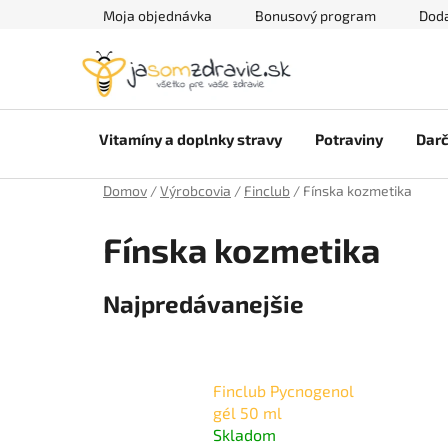
Prejsť
Moja objednávka
Bonusový program
Doda
na
obsah
Vitamíny a doplnky stravy
Potraviny
Darč
Domov
/
Výrobcovia
/
Finclub
/
Fínska kozmetika
Fínska kozmetika
Najpredávanejšie
Finclub Pycnogenol
gél 50 ml
Skladom