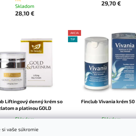
29,70 €
Skladom
28,10 €
AKCIA
TIP
AKCE
ub Liftingový denný krém so
Finclub Vivania krém 50
zlatom a platinou GOLD
PLATINUM 50 ml
Skladom
Skladom
 si vaše súkromie
28,10 €
29,70 €