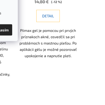
14,80 €
(–12 %)
s
DETAIL
lasím
Piimax gel je pomocou pri prvých
príznakoch akné, osvedčil sa pri
émom
problémoch s mastnou pleťou. Po
elinu
aplikácii gélu je možné pozorovať
10,
upokojenie a napnutie pleti.
j.
činky,