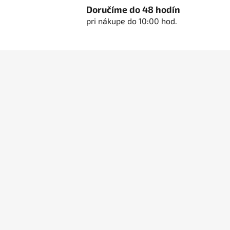
Doručíme do 48 hodín
pri nákupe do 10:00 hod.
Z
á
p
ä
t
i
e