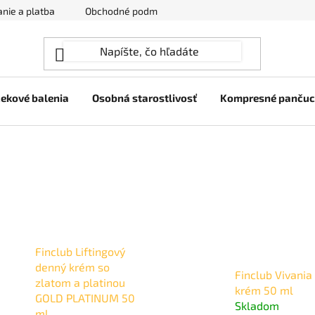
nie a platba
Obchodné podmienky
Ochrana osobných úda
ekové balenia
Osobná starostlivosť
Kompresné panču
Finclub Liftingový
denný krém so
Finclub Vivania
zlatom a platinou
krém 50 ml
GOLD PLATINUM 50
Skladom
ml