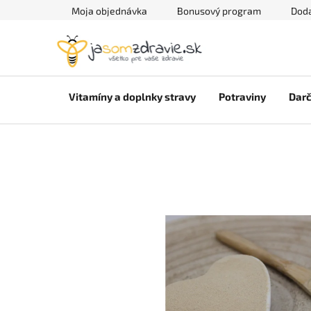
Prejsť
Moja objednávka
Bonusový program
Doda
na
obsah
Vitamíny a doplnky stravy
Potraviny
Darč