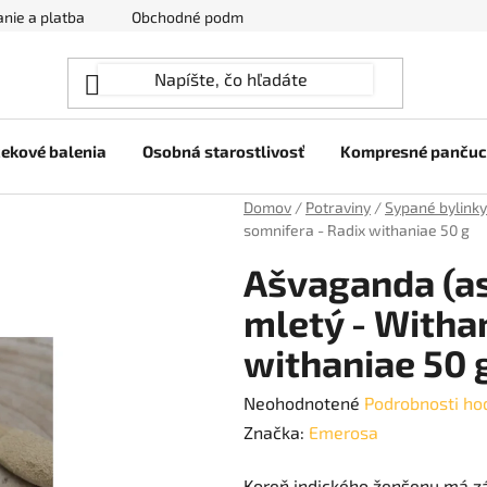
nie a platba
Obchodné podmienky
Ochrana osobných úda
ekové balenia
Osobná starostlivosť
Kompresné panču
Domov
/
Potraviny
/
Sypané bylinky
somnifera - Radix withaniae 50 g
Ašvaganda (a
mletý - Witha
withaniae 50 
Priemerné
Neohodnotené
Podrobnosti ho
hodnotenie
Značka:
Emerosa
produktu
Koreň indického ženšenu má z