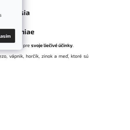
Diskusia
s
 withaniae
lasím
veľmi známy pre
svoje liečivé účinky
.
zo, vápnik, horčík, zinok a meď, ktoré sú