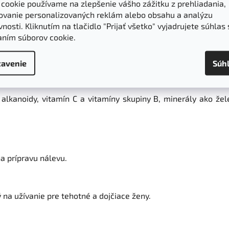
 cookie používame na zlepšenie vášho zážitku z prehliadania,
ovanie personalizovaných reklám alebo obsahu a analýzu
Parametre
Hodnotenie
nosti. Kliknutím na tlačidlo "Prijať všetko" vyjadrujete súhlas 
aním súborov cookie.
reň mletý - Withania somnifera - Radix
avenie
Súh
agandha. Ide o nenáročnú
tropickú rastlinu
, ktorej koreň je 
 alkanoidy, vitamín C a vitamíny skupiny B, minerály ako žele
a prípravu nálevu.
 na užívanie pre tehotné a dojčiace ženy.