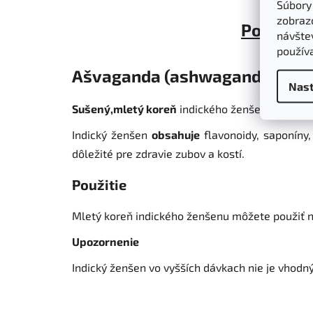
Súbory
zobraz
Popis
návštev
použív
Ašvaganda (ashwagandha) - ko
Nast
Sušený,mletý koreň
indického ženšenu - Ashw
Indický ženšen
obsahuje
flavonoidy, saponíny,
dôležité pre zdravie zubov a kostí.
Použitie
Mletý koreň indického ženšenu môžete použiť n
Upozornenie
Indický ženšen vo vyšších dávkach nie je vhodný