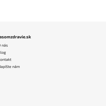
jasomzdravie.sk
O nás
Blog
Kontakt
Napíšte nám