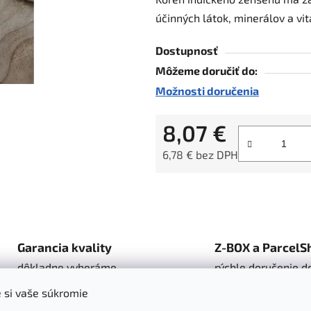
je
účinných látok, minerálov a vi
0,0
z
Dostupnosť
5
Môžeme doručiť do:
hviezdičiek.
Možnosti doručenia
8,07 €
6,78 € bez DPH
Jednotková cena:
Garancia kvality
Z-BOX a ParcelS
dôkladne vyberáme
rýchle doručenie d
produkty
boxov
 si vaše súkromie