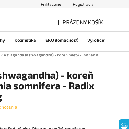
Prihlásenie
Registrácia
jov
PRÁZDNY KOŠÍK
NÁKUPNÝ
chy
Kozmetika
EKO domácnosť
Výrobcovia
Pre 
KOŠÍK
/
Ašvaganda (ashwagandha) - koreň mletý - Withania
shwagandha) - koreň
nia somnifera - Radix
g
dnotenia
ázračné účinky. Obsahuje veľké množstvo