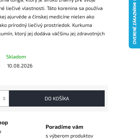
é liečivé vlastnosti. Táto korenina sa používa
ickej ajurvéde a čínskej medicíne nielen ako
 ako prírodný liečivý prostriedok. Kurkuma
umín, ktorý jej dodáva väčšinu jej zdravotných
Skladom
10.08.2026
DO KOŠÍKA
hop
Poradíme vám
o
s výberom produktov