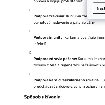
obnovu a bojujú proti starnutiu.
Nast
Podpora trávenia:
Kurkuma zlepšuje tráven
plynatosť, nadúvanie a pálenie záhy.
Podpora imunity:
Kurkuma posilňuje imuni
infekcií.
Podpora zdravia pečene:
Kurkuma je znám
toxínov z tela a regenerácii pečeňových b
Podpora kardiovaskulárneho zdravia:
Ku
predchádzať srdcovo-cievnym ochoreniam
Spôsob užívania: