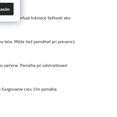
lasím
kov a zmierňuje tráviace ťažkosti ako
 tela. Môže tiež pomáhať pri prevencii
iu pečene. Pomáha pri odstraňovaní
é fungovanie ciev, čím pomáha