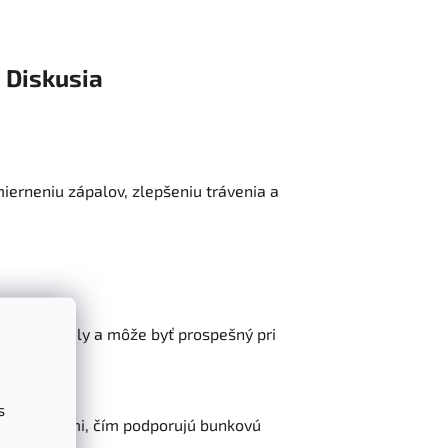
Diskusia
ierneniu zápalov, zlepšeniu trávenia a
erniť zápaly a môže byť prospešný pri
s
mi radikálmi, čím podporujú bunkovú