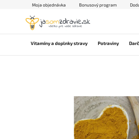
Prejsť
Moja objednávka
Bonusový program
Doda
na
obsah
Vitamíny a doplnky stravy
Potraviny
Darč