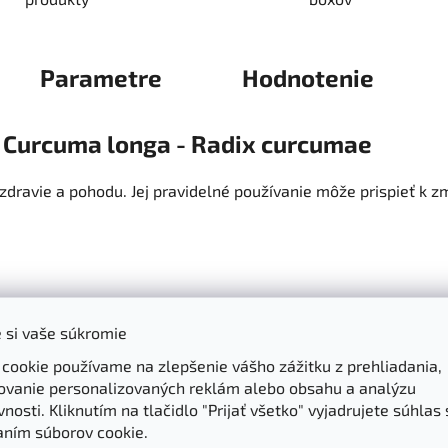
Parametre
Hodnotenie
- Curcuma longa - Radix curcumae
dravie a pohodu. Jej pravidelné používanie môže prispieť k zm
 si vaše súkromie
ložka kurkumy, má silné protizápalové vlastnosti. Pomáha zmi
ída, reuma alebo problémy s tráviacim traktom.
 cookie používame na zlepšenie vášho zážitku z prehliadania,
ovanie personalizovaných reklám alebo obsahu a analýzu
nosti. Kliknutím na tlačidlo "Prijať všetko" vyjadrujete súhlas 
á na antioxidanty, ktoré chránia telo pred poškodením voľný
aním súborov cookie.