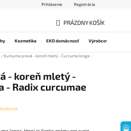
Prihlásenie
Registrácia
jov
PRÁZDNY KOŠÍK
NÁKUPNÝ
chy
Kozmetika
EKO domácnosť
Výrobcovia
Pre 
KOŠÍK
/
Kurkuma pravá - koreň mletý - Curcuma longa -
 - koreň mletý -
a - Radix curcumae
dnotenia
uma longa, ktorý je široko známy pre svoje