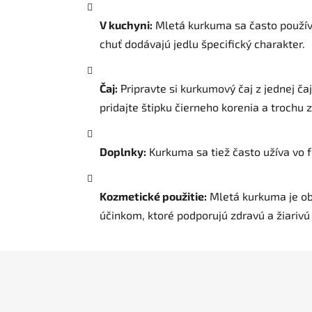
V kuchyni:
Mletá kurkuma sa často používa 
chuť dodávajú jedlu špecifický charakter.
Čaj:
Pripravte si kurkumový čaj z jednej ča
pridajte štipku čierneho korenia a trochu 
Doplnky:
Kurkuma sa tiež často užíva vo f
Kozmetické použitie:
Mletá kurkuma je ob
účinkom, ktoré podporujú zdravú a žiarivú 
Z
á
p