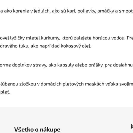
ako korenie v jedlách, ako sú kari, polievky, omáčky a smooth
jovej lyžičky mletej kurkumy, ktorú zalejete horúcou vodou. P
zdravého tuku, ako napríklad kokosový olej.
orme doplnkov stravy, ako kapsuly alebo prášky, pre dosiahnu
ľúbenou zložkou v domácich pleťových maskách vďaka svojim
pleť.
Všetko o nákupe