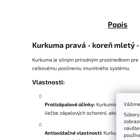
Popis
Kurkuma pravá - koreň mletý 
Kurkuma je silným prírodným prostriedkom pre z
celkovému posilneniu imunitného systému.
Vlastnosti:
Vážime
Protizápalové účinky:
Kurkumín, aktívna z
liečbe zápalových ochorení, ako sú artrit
Súbory
zobraz
návštev
Antioxidačné vlastnosti:
Kurkuma je bohat
použív