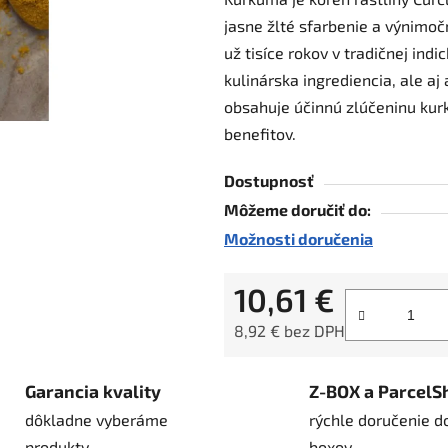
je
jasne žlté sfarbenie a výnimočn
0,0
už tisíce rokov v tradičnej ind
z
kulinárska ingrediencia, ale aj
5
obsahuje účinnú zlúčeninu kurk
hviezdičiek.
benefitov.
Dostupnosť
Môžeme doručiť do:
Možnosti doručenia
10,61 €
8,92 € bez DPH
Jednotková cena:
Garancia kvality
Z-BOX a ParcelS
dôkladne vyberáme
rýchle doručenie d
produkty
boxov