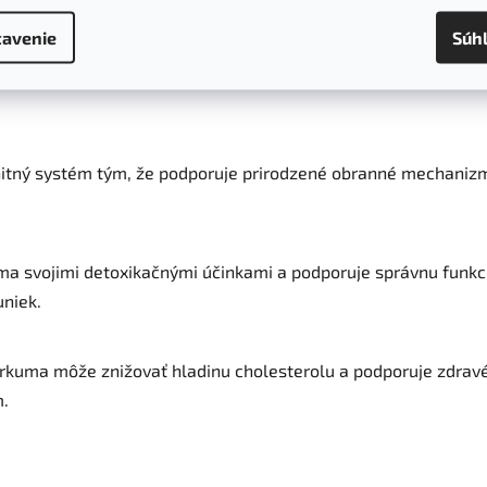
avenie
Súh
ie tým, že stimuluje produkciu žlče. To podporuje trávenie tu
tný systém tým, že podporuje prirodzené obranné mechanizmy
a svojimi detoxikačnými účinkami a podporuje správnu funkc
uniek.
rkuma môže znižovať hladinu cholesterolu a podporuje zdrav
.