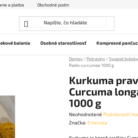
nie a platba
Obchodné podmienky
Ochrana osobných úda
ekové balenia
Osobná starostlivosť
Kompresné panču
Domov
/
Potraviny
/
Sypané bylinky
Radix curcumae 1000 g
Kurkuma pravá
Curcuma long
1000 g
Priemerné
Neohodnotené
Podrobnosti ho
hodnotenie
Značka:
Emerosa
produktu
Kurkuma je koreň rastliny Curc