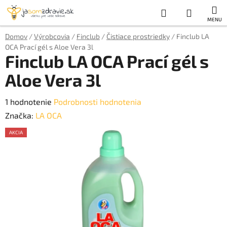
Prejsť
Hľadať
NÁKUP
na
obsah
KOŠÍK
Domov
/
Výrobcovia
/
Finclub
/
Čistiace prostriedky
/
Finclub LA
OCA Prací gél s Aloe Vera 3l
Finclub LA OCA Prací gél s
Aloe Vera 3l
Priemerné
1 hodnotenie
Podrobnosti hodnotenia
hodnotenie
Značka:
LA OCA
produktu
AKCIA
je
AKCE
5,0
z
5
hviezdičiek.