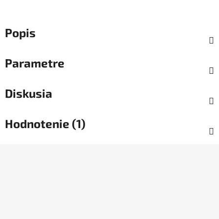
Popis
Parametre
Diskusia
Hodnotenie (1)
Z
á
p
ä
t
i