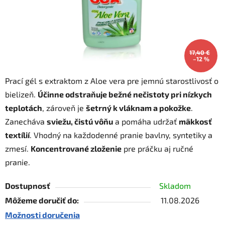
17,40 €
–12 %
Prací gél s extraktom z Aloe vera pre jemnú starostlivosť o
bielizeň.
Účinne odstraňuje bežné nečistoty pri nízkych
teplotách
, zároveň je
šetrný k vláknam a pokožke
.
Zanecháva
sviežu, čistú vôňu
a pomáha udržať
mäkkosť
textílií
. Vhodný na každodenné pranie bavlny, syntetiky a
zmesí.
Koncentrované zloženie
pre práčku aj ručné
pranie.
Dostupnosť
Skladom
Môžeme doručiť do:
11.08.2026
Možnosti doručenia