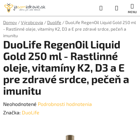
Prejsť
Hľadať
NÁKUP
na
obsah
KOŠÍK
Domov
/
Výrobcovia
/
Duolife
/
DuoLife RegenOil Liquid Gold 250 ml
- Rastlinné oleje, vitamíny K2, D3 a E pre zdravé srdce, pečeň a
imunitu
DuoLife RegenOil Liquid
Gold 250 ml - Rastlinné
oleje, vitamíny K2, D3 a E
pre zdravé srdce, pečeň a
imunitu
Priemerné
Neohodnotené
Podrobnosti hodnotenia
hodnotenie
Značka:
DuoLife
produktu
je
0,0