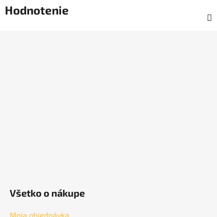
Hodnotenie
Z
á
p
ä
t
i
e
Všetko o nákupe
Moja objednávka