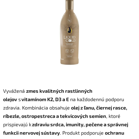
z
5
hviezdičiek.
Vyvážená
zmes kvalitných rastlinných
olejov
s
vitamínom K2, D3 a E
na každodennú podporu
zdravia. Kombinácia obsahuje
olej z ľanu, čiernej rasce,
ríbezle, ostropestreca a tekvicových semien
, ktoré
prispievajú k
zdraviu srdca, imunity, pečene a správnej
funkcii nervovej sústavy
. Produkt podporuje
ochranu