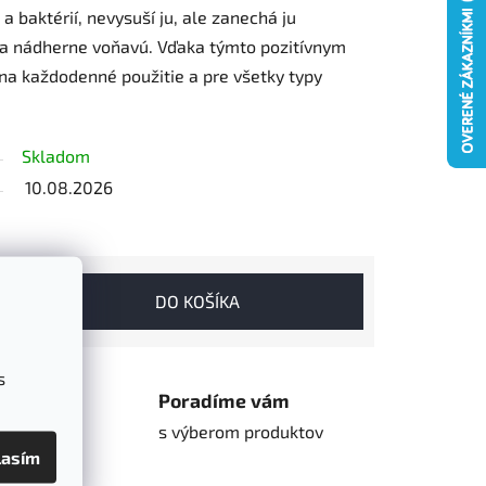
 a baktérií, nevysuší ju, ale zanechá ju
a nádherne voňavú. Vďaka týmto pozitívnym
na každodenné použitie a pre všetky typy
Skladom
10.08.2026
DO KOŠÍKA
s
hop
Poradíme vám
o
s výberom produktov
lasím