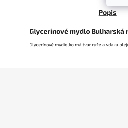
Popis
Glycerínové mydlo Bulharská 
Glycerínové mydielko má tvar ruže a vďaka ole
Z
á
p
ä
t
i
e