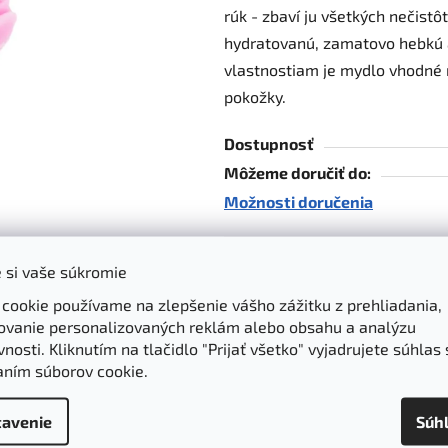
rúk - zbaví ju všetkých nečistôt
z
hydratovanú, zamatovo hebkú 
5
vlastnostiam je mydlo vhodné 
hviezdičiek.
pokožky.
Dostupnosť
Môžeme doručiť do:
Možnosti doručenia
3,17 €
 si vaše súkromie
2,58 € bez DPH
 cookie používame na zlepšenie vášho zážitku z prehliadania,
Jednotková cena:
ovanie personalizovaných reklám alebo obsahu a analýzu
nosti. Kliknutím na tlačidlo "Prijať všetko" vyjadrujete súhlas 
Garancia kvality
Z-BOX a ParcelS
aním súborov cookie.
dôkladne vyberáme
rýchle doručenie d
produkty
boxov
avenie
Súh