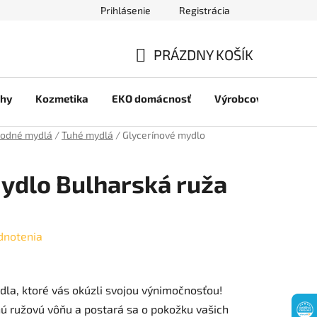
Prihlásenie
Registrácia
jov
PRÁZDNY KOŠÍK
NÁKUPNÝ
chy
Kozmetika
EKO domácnosť
Výrobcovia
Pre 
KOŠÍK
rodné mydlá
/
Tuhé mydlá
/
Glycerínové mydlo
ydlo Bulharská ruža
dnotenia
dla, ktoré vás okúzli svojou výnimočnosťou!
 ružovú vôňu a postará sa o pokožku vašich