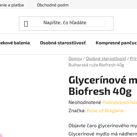
nie a platba
Obchodné podmienky
Ochrana osobných úda
ekové balenia
Osobná starostlivosť
Kompresné panču
Domov
/
Osobná starostlivosť
/
Prí
Bulharská ruža Biofresh 40g
Glycerínové m
Biofresh 40g
Priemerné
Neohodnotené
Podrobnosti ho
hodnotenie
Značka:
Rose of Bulgaria
produktu
Objavte čaro glycerínového my
je
Glycerínové mydlo má nádhernú
0,0