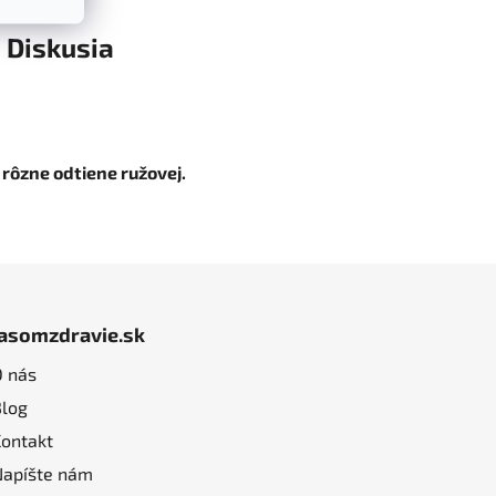
Diskusia
rôzne odtiene ružovej.
jasomzdravie.sk
O nás
Blog
Kontakt
Napíšte nám