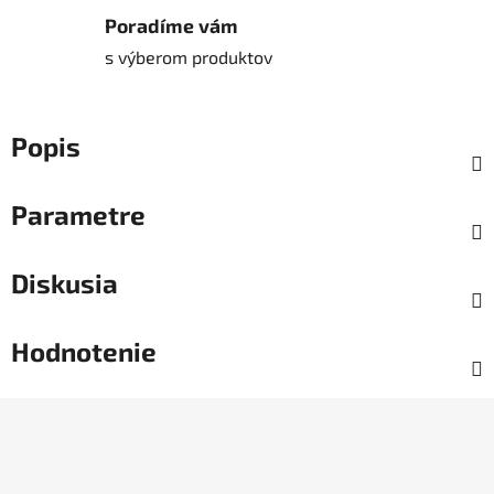
Poradíme vám
s výberom produktov
Popis
Parametre
Diskusia
Hodnotenie
Z
á
p