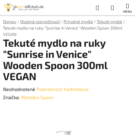
Prejsť
Hľadať
NÁKUP
na
obsah
KOŠÍK
Domov
/
Osobná starostlivosť
/
Prírodné mydlá
/
Tekuté mydlá
/
Tekuté mydlo na ruky "Sunrise in Venice" Wooden Spoon 300ml
VEGAN
Tekuté mydlo na ruky
"Sunrise in Venice"
Wooden Spoon 300ml
VEGAN
Priemerné
Neohodnotené
Podrobnosti hodnotenia
hodnotenie
Značka:
Wooden Spoon
produktu
je
0,0
z