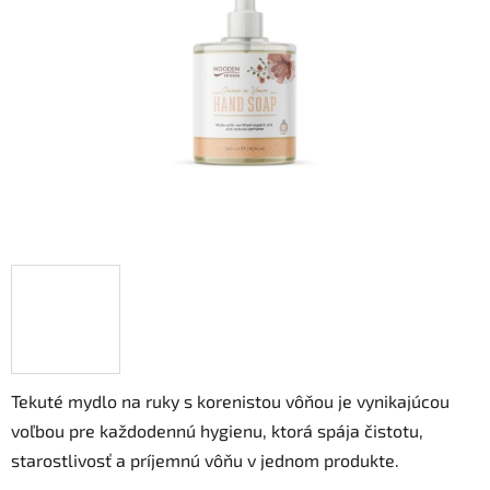
5
hviezdičiek.
Tekuté mydlo na ruky s korenistou vôňou je vynikajúcou
voľbou pre každodennú hygienu, ktorá spája čistotu,
starostlivosť a príjemnú vôňu v jednom produkte.