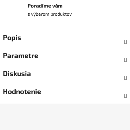
Poradíme vám
s výberom produktov
Popis
Parametre
Diskusia
Hodnotenie
Z
á
p
ä