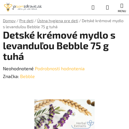
Prejsť
Hľadať
NÁKUP
na
obsah
KOŠÍK
Domov
/
Pre deti
/
Ústna hygiena pre deti
/
Detské krémové mydlo
s levanduľou Bebble 75 g tuhá
Detské krémové mydlo s
levanduľou Bebble 75 g
tuhá
Priemerné
Neohodnotené
Podrobnosti hodnotenia
hodnotenie
Značka:
Bebble
produktu
je
0,0
z
5
hviezdičiek.