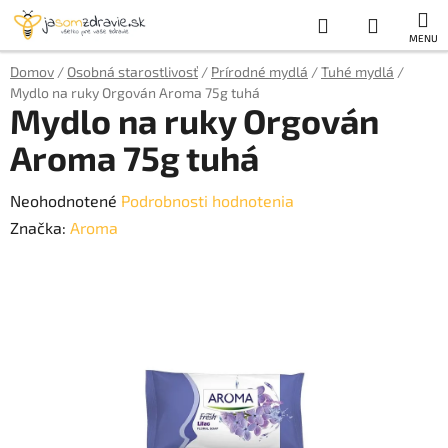
Prejsť
Hľadať
NÁKUP
na
obsah
KOŠÍK
Domov
/
Osobná starostlivosť
/
Prírodné mydlá
/
Tuhé mydlá
/
Mydlo na ruky Orgován Aroma 75g tuhá
Mydlo na ruky Orgován
Aroma 75g tuhá
Priemerné
Neohodnotené
Podrobnosti hodnotenia
hodnotenie
Značka:
Aroma
produktu
je
0,0
z
5
hviezdičiek.