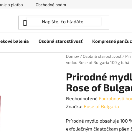
nie a platba
Obchodné podmienky
Ochrana osobných úda
ekové balenia
Osobná starostlivosť
Kompresné panču
Domov
/
Osobná starostlivosť
/
Prí
vodou Rose of Bulgaria 100 g tuhá
Prirodné mydl
Rose of Bulgar
Priemerné
Neohodnotené
Podrobnosti ho
hodnotenie
Značka:
Rose of Bulgaria
produktu
Prírodné mydlo obsahuje 100 %
je
exfoliačným čiastočkam pšeni
0,0