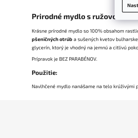
Nast
Prirodné mydlo s ružovou vodo
Krásne prírodné mydlo so 100% obsahom rastlin
pšeničných otrúb
a sušených kvetov bulharskej
glycerín, ktorý je vhodný na jemnú a citlivú pok
Prípravok je BEZ PARABÉNOV.
Použitie:
Navlhčené mydlo nanášame na telo krúživými p
Z
á
p
ä