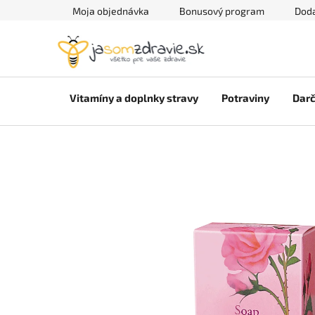
Prejsť
Moja objednávka
Bonusový program
Doda
na
obsah
Vitamíny a doplnky stravy
Potraviny
Darč