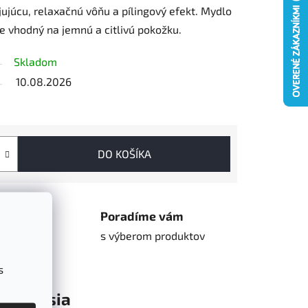
úcu, relaxačnú vôňu a pílingový efekt. Mydlo
je vhodný na jemnú a citlivú pokožku.
Skladom
10.08.2026
DO KOŠÍKA
hop
Poradíme vám
o
s výberom produktov
s
Diskusia