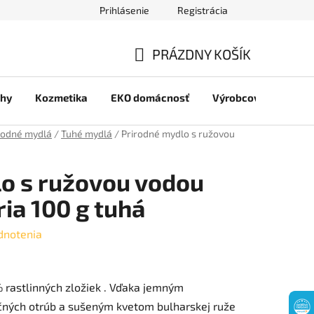
Prihlásenie
Registrácia
jov
PRÁZDNY KOŠÍK
NÁKUPNÝ
chy
Kozmetika
EKO domácnosť
Výrobcovia
Pre 
KOŠÍK
rodné mydlá
/
Tuhé mydlá
/
Prirodné mydlo s ružovou
o s ružovou vodou
ia 100 g tuhá
dnotenia
 rastlinných zložiek . Vďaka jemným
čných otrúb a sušeným kvetom bulharskej ruže