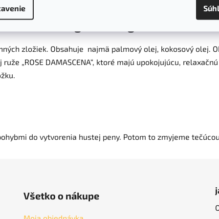
avenie
Súh
u Rose of Bulgaria 100 g
ných zložiek. Obsahuje najmä palmový olej, kokosový olej. O
 ruže „ROSE DAMASCENA“, ktoré majú upokojujúcu, relaxačnú v
ožku.
ohybmi do vytvorenia hustej peny. Potom to zmyjeme tečúco
Všetko o nákupe
Moja objednávka