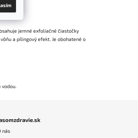
lasím
bsahuje jemné exfoliačné čiastočky
ôňu a pílingový efekt. Je obohatené o
u vodou.
jasomzdravie.sk
O nás