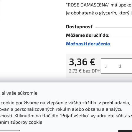
"ROSE DAMASCENA" má upokojuj
z
je obohatené o glycerín, ktorý 
5
hviezdičiek.
Dostupnosť
Môžeme doručiť do:
Možnosti doručenia
3,36 €
2,73 € bez DPH
Jednotková cena:
Garancia kvality
Z-BOX a ParcelS
 si vaše súkromie
dôkladne vyberáme
rýchle doručenie d
 cookie používame na zlepšenie vášho zážitku z prehliadania,
produkty
boxov
ovanie personalizovaných reklám alebo obsahu a analýzu
nosti. Kliknutím na tlačidlo "Prijať všetko" vyjadrujete súhlas 
aním súborov cookie.
Parametre
Hodnotenie