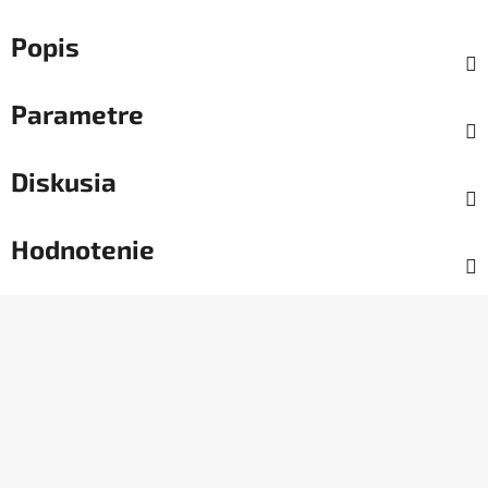
Popis
Parametre
Diskusia
Hodnotenie
Z
á
p
ä
t
i
e