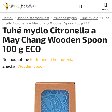
Prejsť
Hľadať
NÁKUP
na
obsah
KOŠÍK
Domov
/
Osobná starostlivosť
/
Prírodné mydlá
/
Tuhé mydlá
/
Tuhé
mydlo Citronella a May Chang Wooden Spoon 100 g ECO
Tuhé mydlo Citronella a
May Chang Wooden Spoon
100 g ECO
Priemerné
Neohodnotené
Podrobnosti hodnotenia
hodnotenie
Značka:
Wooden Spoon
produktu
je
0,0
z
5
hviezdičiek.