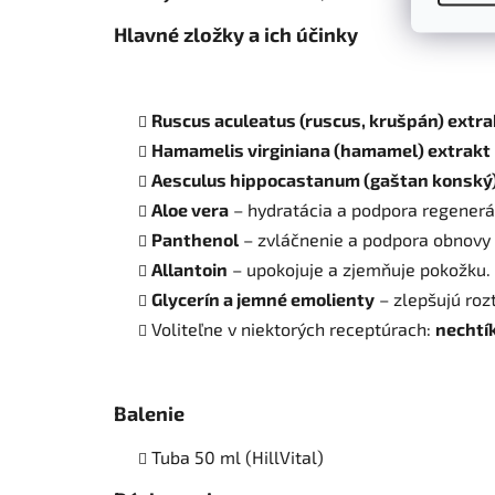
Hlavné zložky a ich účinky
Ruscus aculeatus (ruscus, krušpán) extra
Hamamelis virginiana (hamamel) extrakt
Aesculus hippocastanum (gaštan konský)
Aloe vera
– hydratácia a podpora regenerá
Panthenol
– zvláčnenie a podpora obnovy 
Allantoin
– upokojuje a zjemňuje pokožku.
Glycerín a jemné emolienty
– zlepšujú roz
Voliteľne v niektorých receptúrach:
nechtík
Balenie
Tuba 50 ml (HillVital)