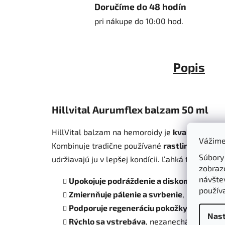
Doručíme do 48 hodín
pri nákupe do 10:00 hod.
Popis
Hillvital Aurumflex balzam 50 ml
HillVital balzam na hemoroidy je
kvalitný a úč
Vážime
Kombinuje tradične používané
rastlinné extra
Súbory
udržiavajú ju v lepšej kondícii. Ľahká textúra sa
zobraz
návštev
Upokojuje podráždenie a diskomfort
v cit
použív
Zmiernňuje pálenie a svrbenie
, prináša po
Podporuje regeneráciu pokožky
a udržiav
Nast
Rýchlo sa vstrebáva
, nezanecháva nepríj