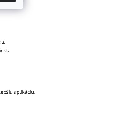
ku.
iest.
lepšiu aplikáciu.