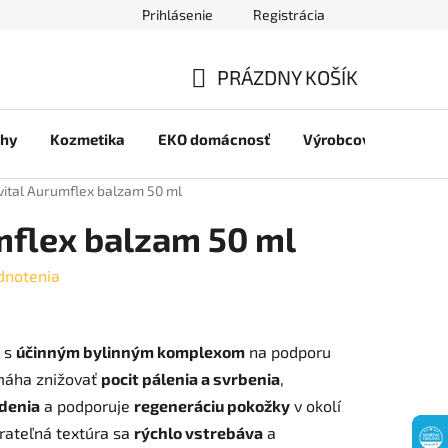
Prihlásenie
Registrácia
jov
PRÁZDNY KOŠÍK
NÁKUPNÝ
chy
Kozmetika
EKO domácnosť
Výrobcovia
Pre 
KOŠÍK
lvital Aurumflex balzam 50 ml
umflex balzam 50 ml
dnotenia
 s
účinným bylinným komplexom
na podporu
máha znižovať
pocit pálenia a svrbenia
,
denia
a podporuje
regeneráciu pokožky
v okolí
rateľná textúra sa
rýchlo vstrebáva
a