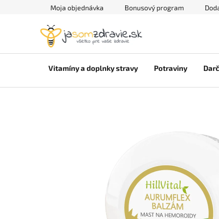
Prejsť
Moja objednávka
Bonusový program
Doda
na
obsah
Vitamíny a doplnky stravy
Potraviny
Darč