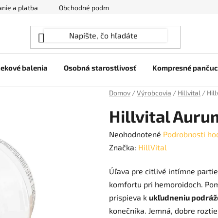
nie a platba
Obchodné podmienky
Ochrana osobných úda
ekové balenia
Osobná starostlivosť
Kompresné panču
Domov
/
Výrobcovia
/
Hillvital
/
Hil
Hillvital Aur
Priemerné
Neohodnotené
Podrobnosti ho
hodnotenie
Značka:
HillVital
produktu
Úľava pre citlivé intímne partie
je
komfortu pri hemoroidoch. Po
0,0
prispieva k
ukľudneniu podráž
z
konečníka. Jemná, dobre roztie
5