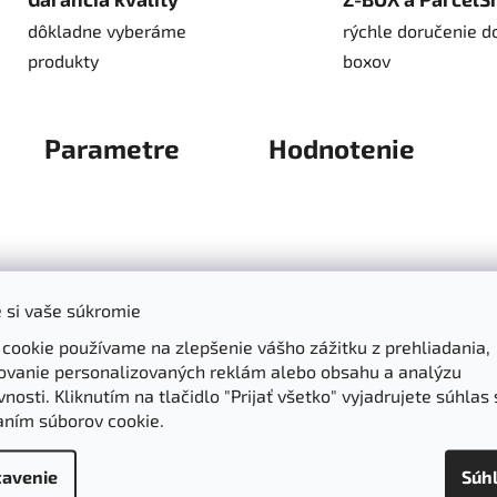
dôkladne vyberáme
rýchle doručenie d
produkty
boxov
Parametre
Hodnotenie
inný prípravok
určený na lokálnu starostlivosť o pokožku v oko
 si vaše súkromie
kty
a
upokojujúce zložky
, ktoré napomáhajú k zníženiu diskom
 cookie používame na zlepšenie vášho zážitku z prehliadania,
rýchlo vstrebáva
, dobre sa rozotiera a je vhodná pre pravidel
ovanie personalizovaných reklám alebo obsahu a analýzu
nosti. Kliknutím na tlačidlo "Prijať všetko" vyjadrujete súhlas 
livej oblasti pri hemoroidoch.
aním súborov cookie.
cit úľavy a čistoty.
a jej ochrannú bariéru.
avenie
Súh
emný film, vhodné na každodenné použitie.