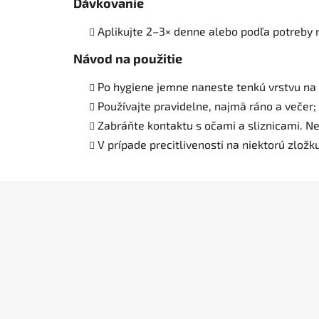
Dávkovanie
Aplikujte 2–3× denne alebo podľa potreby n
Návod na použitie
Po hygiene jemne naneste tenkú vrstvu na 
Používajte pravidelne, najmä ráno a večer; 
Zabráňte kontaktu s očami a sliznicami. Ne
V prípade precitlivenosti na niektorú zložk
Z
á
p
ä
t
i
e