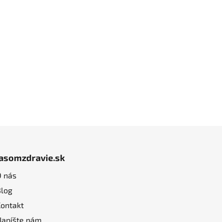
jasomzdravie.sk
O nás
Blog
Kontakt
Napíšte nám