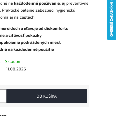
odné na
každodenné používanie
, aj preventívne
. Praktické balenie zabezpečí hygienickú
doma aj na cestách.
moroidoch a uľavuje od diskomfortu
ie a citlivosť pokožky
 upokojenie podráždených miest
odné na každodenné použitie
Skladom
11.08.2026
DO KOŠÍKA
hop