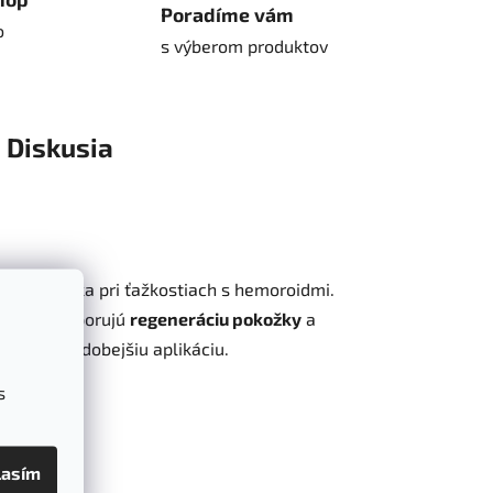
Poradíme vám
o
s výberom produktov
Diskusia
lí konečníka pri ťažkostiach s hemoroidmi.
fortu, podporujú
regeneráciu pokožky
a
nú, aj dlhodobejšiu aplikáciu.
s
lasím