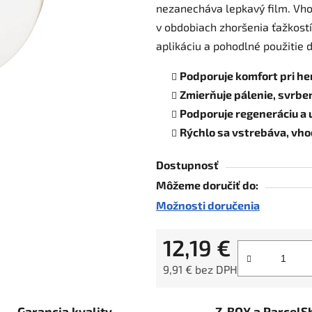
nezanecháva lepkavý film. Vh
hviezdičiek.
v obdobiach zhoršenia ťažkostí
aplikáciu a pohodlné použitie 
Podporuje komfort pri he
Zmierňuje pálenie, svrben
Podporuje regeneráciu a
Rýchlo sa vstrebáva, vh
Dostupnosť
Môžeme doručiť do:
Možnosti doručenia
12,19 €
9,91 € bez DPH
Jednotková cena:
Garancia kvality
Z-BOX a ParcelS