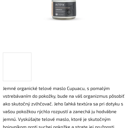
Jemné organické telové maslo Cupuacu, s pomalým
vstrebávaním do pokožky, bude na váš organizmus pôsobiť
ako skutočný zvlhčovač. Jeho ľahká textúra sa pri dotyku s
vašou pokožkou rýchlo rozpustí a zanechá ju hodvábne
jemnú. Vyskúšajte telové maslo, ktoré je skutočným
bojovníkom proti suchej pokožke a strate jej pružnosti.