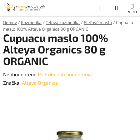
Prejsť
Hľadať
NÁKUP
na
obsah
KOŠÍK
Domov
/
Kozmetika
/
Telová kozmetika
/
Pleťové maslo
/
Cupuacu
maslo 100% Alteya Organics 80 g ORGANIC
Cupuacu maslo 100%
Alteya Organics 80 g
ORGANIC
Priemerné
Neohodnotené
Podrobnosti hodnotenia
hodnotenie
Značka:
Alteya Organics
produktu
je
0,0
z
5
hviezdičiek.