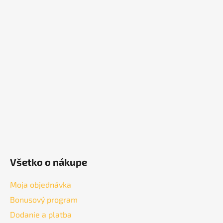
Z
á
p
ä
t
i
e
Všetko o nákupe
Moja objednávka
Bonusový program
Dodanie a platba