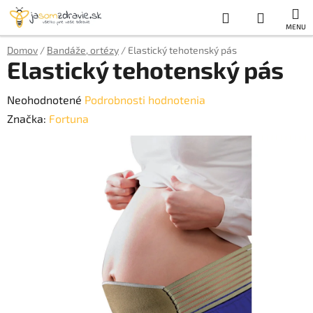
Prejsť
Hľadať
NÁKUP
na
obsah
KOŠÍK
Domov
/
Bandáže, ortézy
/
Elastický tehotenský pás
Elastický tehotenský pás
Priemerné
Neohodnotené
Podrobnosti hodnotenia
hodnotenie
Značka:
Fortuna
produktu
je
0,0
z
5
hviezdičiek.