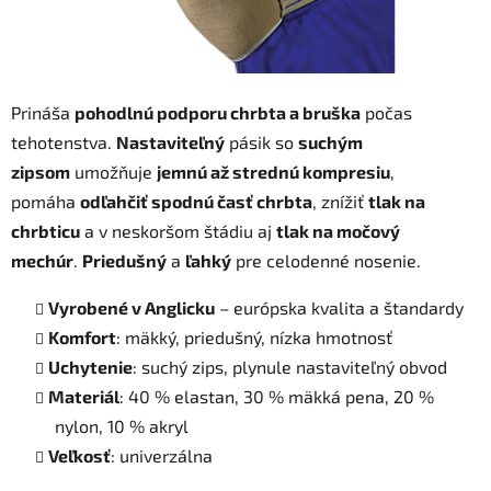
Prináša
pohodlnú podporu chrbta a bruška
počas
tehotenstva.
Nastaviteľný
pásik so
suchým
zipsom
umožňuje
jemnú až strednú kompresiu
,
pomáha
odľahčiť spodnú časť chrbta
, znížiť
tlak na
chrbticu
a v neskoršom štádiu aj
tlak na močový
mechúr
.
Priedušný
a
ľahký
pre celodenné nosenie.
Vyrobené v Anglicku
– európska kvalita a štandardy
Komfort
: mäkký, priedušný, nízka hmotnosť
Uchytenie
: suchý zips, plynule nastaviteľný obvod
Materiál
: 40 % elastan, 30 % mäkká pena, 20 %
nylon, 10 % akryl
Veľkosť
: univerzálna