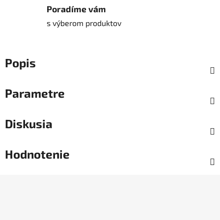
Poradíme vám
s výberom produktov
Popis
Parametre
Diskusia
Hodnotenie
Z
á
p
ä