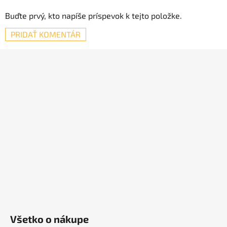
Buďte prvý, kto napíše príspevok k tejto položke.
PRIDAŤ KOMENTÁR
Z
á
p
ä
t
i
e
Všetko o nákupe