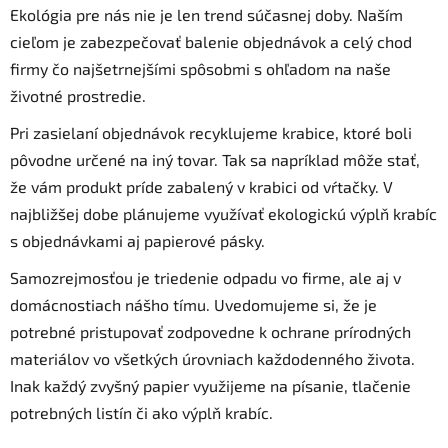
Ekológia pre nás nie je len trend súčasnej doby. Naším
cieľom je zabezpečovať balenie objednávok a celý chod
firmy čo najšetrnejšími spôsobmi s ohľadom na naše
životné prostredie.
Pri zasielaní objednávok recyklujeme krabice, ktoré boli
pôvodne určené na iný tovar. Tak sa napríklad môže stať,
že vám produkt príde zabalený v krabici od vŕtačky. V
najbližšej dobe plánujeme využívať ekologickú výplň krabíc
s objednávkami aj papierové pásky.
Samozrejmosťou je triedenie odpadu vo firme, ale aj v
domácnostiach nášho tímu. Uvedomujeme si, že je
potrebné pristupovať zodpovedne k ochrane prírodných
materiálov vo všetkých úrovniach každodenného života.
Inak každý zvyšný papier využijeme na písanie, tlačenie
potrebných listín či ako výplň krabíc.