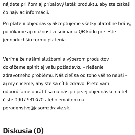
nájdete pri ňom aj príbalový leták produktu, aby ste získali
čo najviac informácií.
Pri platení objednávky akceptujeme všetky platobné brány,
ponúkame aj možnosť zosnímania QR kódu pre ešte
jednoduchšiu formu platenia.
Veríme že našimi službami a výberom produktov
dokážeme splniť aj vašu požiadavku - riešenie
zdravotného problému. Náš cieľ sa od toho vášho nelíši -
aj my chceme, aby ste sa cítili zdravo. Preto vám
odporúčame obrátiť sa na nás pri prvej objednávke na tel.
čísle 0907 931 470 alebo emailom na
poradenstvo@jasomzdravie.sk.
Diskusia (0)