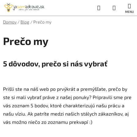
Prejsť
Hľadať
NÁKUP
na
obsah
KOŠÍK
Domov
/
Blog
/
Prečo my
Prečo my
5 dôvodov, prečo si nás vybrať
Prišli ste na náš web po prvýkrát a premýšľate, prečo by
ste si mali vybrať práve z našej ponuky? Pripravili sme pre
vás zoznam 5 bodov, ktoré charakterizujú našu prácu a
našu víziu. Ak patríte medzi našich stálych zákazníkov, aj
vás možno niečo zo zoznamu prekvapí :)