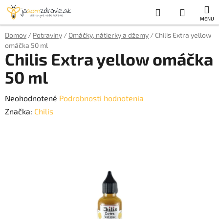
Prejsť
Hľadať
NÁKUP
na
obsah
KOŠÍK
Domov
/
Potraviny
/
Omáčky, nátierky a džemy
/
Chilis Extra yellow
omáčka 50 ml
Chilis Extra yellow omáčka
50 ml
Priemerné
Neohodnotené
Podrobnosti hodnotenia
hodnotenie
Značka:
Chilis
produktu
je
0,0
z
5
hviezdičiek.