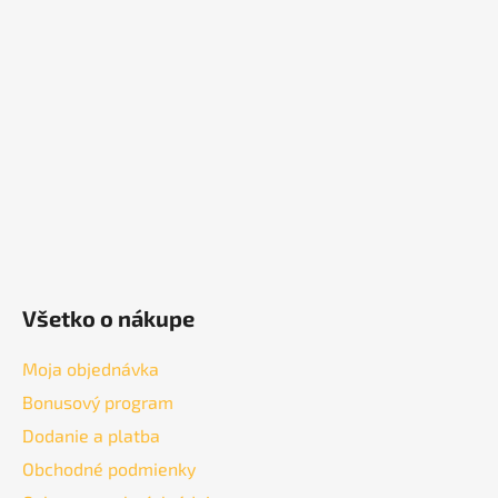
p
ä
t
i
e
Všetko o nákupe
Moja objednávka
Bonusový program
Dodanie a platba
Obchodné podmienky