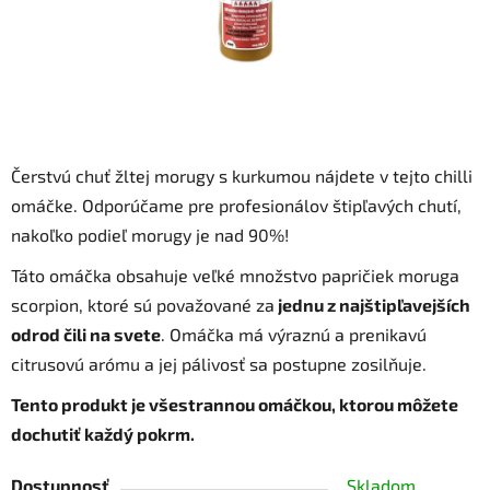
Čerstvú chuť žltej morugy s kurkumou nájdete v tejto chilli
omáčke. Odporúčame pre profesionálov štipľavých chutí,
nakoľko podieľ morugy je nad 90%!
Táto omáčka obsahuje veľké množstvo papričiek moruga
scorpion, ktoré sú považované za
jednu z najštipľavejších
odrod čili na svete
. Omáčka má výraznú a prenikavú
citrusovú arómu a jej pálivosť sa postupne zosilňuje.
Tento produkt je všestrannou omáčkou, ktorou môžete
dochutiť každý pokrm.
Dostupnosť
Skladom