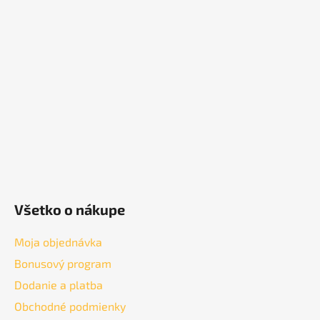
p
ä
t
i
e
Všetko o nákupe
Moja objednávka
Bonusový program
Dodanie a platba
Obchodné podmienky