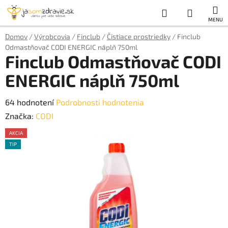
Prejsť
Hľadať
NÁKUP
na
obsah
KOŠÍK
Domov
/
Výrobcovia
/
Finclub
/
Čistiace prostriedky
/
Finclub
Odmastňovač CODI ENERGIC náplň 750ml
Finclub Odmastňovač CODI
ENERGIC náplň 750ml
Priemerné
64 hodnotení
Podrobnosti hodnotenia
hodnotenie
Značka:
CODI
produktu
AKCIA
je
TIP
AKCE
4,9
z
5
hviezdičiek.