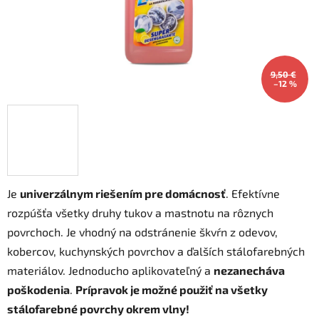
9,50 €
–12 %
Je
univerzálnym riešením pre domácnosť
. Efektívne
rozpúšťa všetky druhy tukov a mastnotu na rôznych
povrchoch. Je vhodný na odstránenie škvŕn z odevov,
kobercov, kuchynských povrchov a ďalších stálofarebných
materiálov. Jednoducho aplikovateľný a
nezanecháva
poškodenia
.
Prípravok je možné použiť na všetky
stálofarebné povrchy okrem vlny!