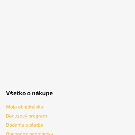
á
p
ä
t
i
e
Všetko o nákupe
Moja objednávka
Bonusový program
Dodanie a platba
Obchodné podmienky