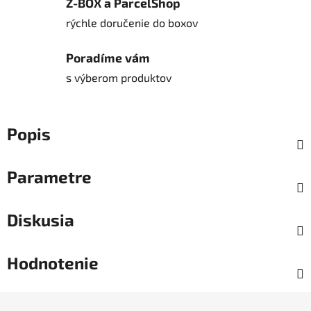
Z-BOX a ParcelShop
rýchle doručenie do boxov
Poradíme vám
s výberom produktov
Popis
Parametre
Diskusia
Hodnotenie
Z