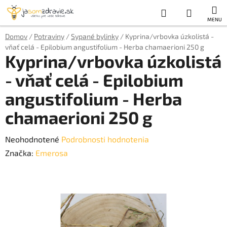
Prejsť
Hľadať
NÁKUP
na
obsah
KOŠÍK
Domov
/
Potraviny
/
Sypané bylinky
/
Kyprina/vrbovka úzkolistá -
vňať celá - Epilobium angustifolium - Herba chamaerioni 250 g
Kyprina/vrbovka úzkolistá
- vňať celá - Epilobium
angustifolium - Herba
chamaerioni 250 g
Priemerné
Neohodnotené
Podrobnosti hodnotenia
hodnotenie
Značka:
Emerosa
produktu
je
0,0
z
5