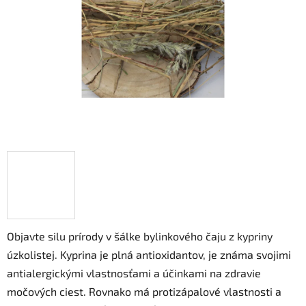
hviezdičiek.
Objavte silu prírody v šálke bylinkového čaju z kypriny
úzkolistej. Kyprina je plná antioxidantov, je známa svojimi
antialergickými vlastnosťami a účinkami na zdravie
močových ciest. Rovnako má protizápalové vlastnosti a