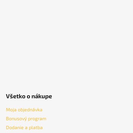
á
p
ä
t
i
e
Všetko o nákupe
Moja objednávka
Bonusový program
Dodanie a platba