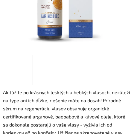
Ak túžite po krásnych lesklých a hebkých vlasoch, nezáleží
na type ani ich dĺžke, riešenie máte na dosah! Prírodné
sérum na regeneráciu vlasov obsahuje organické
certifikované arganové, baobabové a kávové oleje, ktoré
sa dokonale postarajú o vaše vlasy - vyživia ich od
korienkov až po končeky. Už žiadne skrepovatené vlasy,