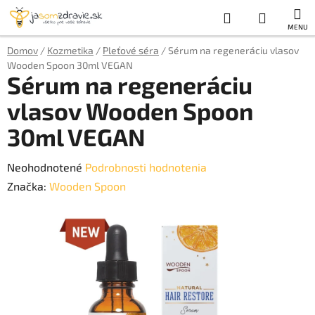
Prejsť
Hľadať
NÁKUP
na
obsah
KOŠÍK
Domov
/
Kozmetika
/
Pleťové séra
/
Sérum na regeneráciu vlasov
Wooden Spoon 30ml VEGAN
Sérum na regeneráciu
vlasov Wooden Spoon
30ml VEGAN
Priemerné
Neohodnotené
Podrobnosti hodnotenia
hodnotenie
Značka:
Wooden Spoon
produktu
je
0,0
z
5
hviezdičiek.