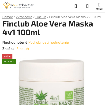
Prejsť
Hľadať
NÁKUP
na
obsah
KOŠÍK
Domov
/
Výrobcovia
/
Finclub
/
Finclub Aloe Vera Maska 4v1 100ml
Finclub Aloe Vera Maska
4v1 100ml
Priemerné
Neohodnotené
Podrobnosti hodnotenia
hodnotenie
Značka:
Finclub
produktu
AKCIA
je
NOVINKA
0,0
z
5
hviezdičiek.