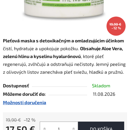
19,90 €
–12 %
Pleťová maska s detoxikačným a omladzujúcim účinkom
čistí, hydratuje a upokojuje pokožku.
Obsahuje Aloe Vera,
zelenú hlinu a kyselinu hyalurónovú
, ktoré pleť
regenerujú, zvlhčujú a odstraňujú nečistoty. Jemný peeling
z olivových listov zanecháva pleť sviežu, hladkú a pružnú.
Dostupnosť
Skladom
Môžeme doručiť do:
11.08.2026
Možnosti doručenia
19,90 €
–12 %
17,50 €
DO KOŠÍKA