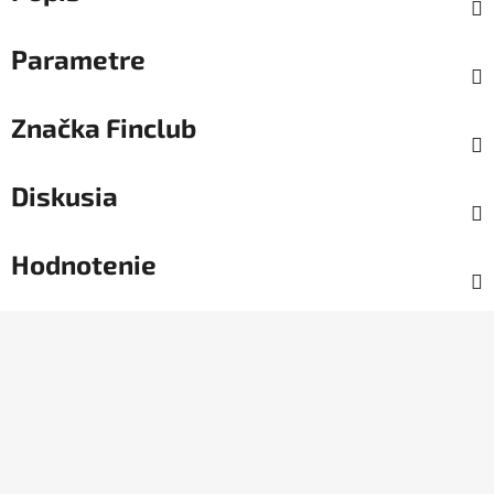
Parametre
Značka
Finclub
Diskusia
Hodnotenie
Z
á
p
ä
t
i