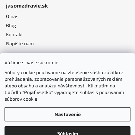
jasomzdravie.sk
O nás
Blog
Kontakt
Napíšte nám
Vážime si vaše súkromie
Súbory cookie používame na zlepšenie vášho zážitku z
prehliadania, zobrazovanie personalizovaných reklám
alebo obsahu a analýzu návštevnosti. Kliknutím na
tlačidlo "Prijať všetko" vyjadrujete súhlas s používaním
súborov cookie.
Nastavenie
Vytvoril Shoptet
Súhlasím
Copyright 2026
jasomzdravie.sk
. Všetky práva