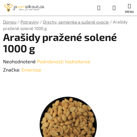
Prejsť
Hľadať
NÁKUP
na
obsah
KOŠÍK
Domov
/
Potraviny
/
Orechy, semienka a sušené ovocie
/
Arašidy
pražené solené 1000 g
Arašidy pražené solené
1000 g
Priemerné
Neohodnotené
Podrobnosti hodnotenia
hodnotenie
Značka:
Emerosa
produktu
je
0,0
z
5
hviezdičiek.