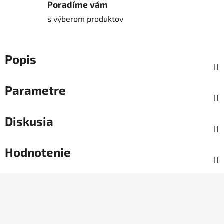
Poradíme vám
s výberom produktov
Popis
Parametre
Diskusia
Hodnotenie
Z
á
p
ä