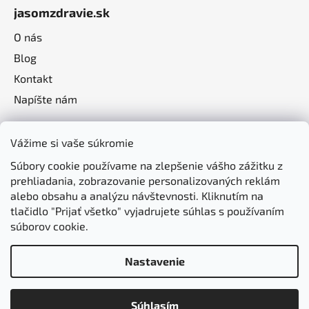
jasomzdravie.sk
O nás
Blog
Kontakt
Napíšte nám
Vážime si vaše súkromie
Súbory cookie používame na zlepšenie vášho zážitku z
prehliadania, zobrazovanie personalizovaných reklám
alebo obsahu a analýzu návštevnosti. Kliknutím na
tlačidlo "Prijať všetko" vyjadrujete súhlas s používaním
súborov cookie.
Nastavenie
Vytvoril Shoptet
Súhlasím
Copyright 2026
jasomzdravie.sk
. Všetky práva