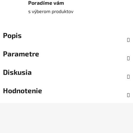
Poradíme vám
s výberom produktov
Popis
Parametre
Diskusia
Hodnotenie
Z
á
p
ä