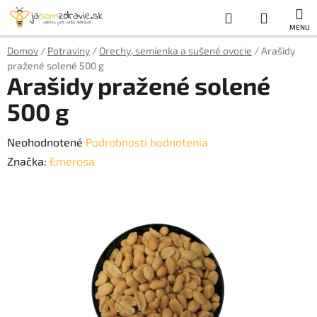
Prejsť
Hľadať
NÁKUP
na
obsah
KOŠÍK
Domov
/
Potraviny
/
Orechy, semienka a sušené ovocie
/
Arašidy
pražené solené 500 g
Arašidy pražené solené
500 g
Priemerné
Neohodnotené
Podrobnosti hodnotenia
hodnotenie
Značka:
Emerosa
produktu
je
0,0
z
5
hviezdičiek.