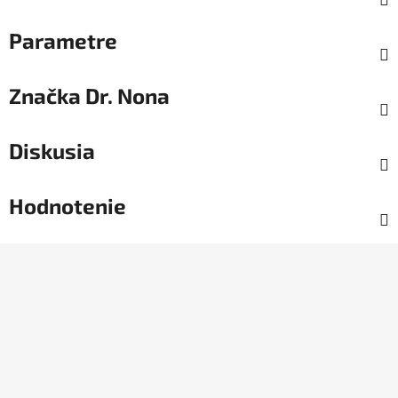
Parametre
Značka
Dr. Nona
Diskusia
Hodnotenie
Z
á
p
ä
t
i
e