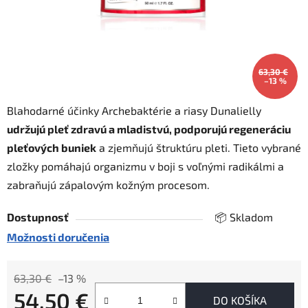
63,30 €
–13 %
Blahodarné účinky Archebaktérie a riasy Dunalielly
udržujú pleť zdravú a mladistvú, podporujú regeneráciu
pleťových buniek
a zjemňujú štruktúru pleti. Tieto vybrané
zložky pomáhajú organizmu v boji s voľnými radikálmi a
zabraňujú zápalovým kožným procesom.
Dostupnosť
📦 Skladom
Možnosti doručenia
63,30 €
–13 %
54,50 €
DO KOŠÍKA