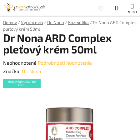
Prejsť
Hľadať
NÁKUP
na
obsah
KOŠÍK
Domov
/
Výrobcovia
/
Dr. Nona
/
Kozmetika
/
Dr Nona ARD Complex
pleťový krém 50ml
Dr Nona ARD Complex
pleťový krém 50ml
Priemerné
Neohodnotené
Podrobnosti hodnotenia
hodnotenie
Značka:
Dr. Nona
produktu
NAJLEPŠIA CENA NA
TRHU!
je
0,0
z
5
hviezdičiek.